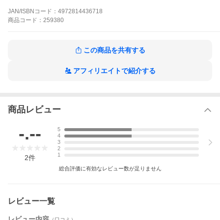
水容量：７．５Ｌ
材質
ＰＰ
JAN/ISBNコード：
4972814436718
原産国
日本
商品
コード：
259380
ご注意
※本品はアクアリウム、ガーデニング用品です。目的
以外の用途では使用しないでください。
お問い合わ
商品の不明点につきましては、下記にお問い合わせく
せについて
ださい。
この商品を共有する
コトブキ工芸株式会社 お客様相談窓口
ＴＥＬ：０７４３−６６−２７７７
アフィリエイトで紹介する
商品レビュー
-.--
5
4
3
2
1
2
件
総合評価に有効なレビュー数が足りません
レビュー一覧
レビュー内容
（口コミ）