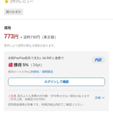
2
件のレビュー
残りわずか
価格
773
円
+ 送料
730
円
（
東京都
）
条件により送料が異なる場合があります。
全額PayPay残高で支払い&LINEと連携で
内訳
獲得
5
%
（
34
pt）
獲得のうち4.5%は
利用先・期間限定
ログインして確認
ご注意
表示よりも実際の付与数・付与率が少ない場合があります
詳細
（付与上限、未確定の付与等）
原則税抜価格が対象です。特典詳細は内訳でご確認ください。