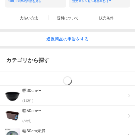
200,838
件の評価を見る
注文キャンセル発生率とは？
支払い方法
送料について
販売条件
違反
商品の
申告をする
カテゴリから探す
幅30cm〜
(
112
件)
幅50cm〜
(
38
件)
幅30cm未満