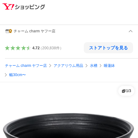
チャーム charm ヤフー店
ストアトップを見る
4.72
（
200,838
件
）
チャーム charm ヤフー店
アクアリウム用品
水槽
睡蓮鉢
幅30cm〜
1
/
3