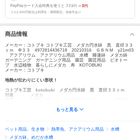
773
0
PayPayカード入会特典を使うと
円
円
うち2,000円相当は利用先・期間限定。他条件あり
商品情報
メーカー：コトブキ コトブキ工芸 メダカ円水鉢 黒 直径３３
ｃｍ Φ３３ 4972814436718 20210316 ＧＢＮＭ y21m03
アクアリウム アクアリウム用品 水槽 睡蓮鉢 メダカ鉢
ガーデニング ガーデニング用品 園芸 園芸用品 ビオトー
プ 水辺植物 暮らしにメダカ 寿 KOTOBUKI
メーカー：コトブキ
地熱が伝わりにくい形状！
コトブキ工芸 kotobuki メダカ円水鉢 黒 直径３３ｃｍ
対象
メダカ
特長
●底面が浮いているので地熱が伝わりにくい形状のメ
ダカ鉢です。
もっと見る
●丈夫で扱いやすい肉厚のある樹脂製素材を採用しま
した。
●風合いのある表面加工を施しました。
数量
１個
ペット用品、生き物
熱帯魚、アクアリウム用品
水槽
サイズ
直径３３５×高さ１７４ｍｍ
（約）
底径：１９０ｍｍ
メダカ鉢、めだか水槽