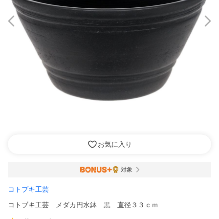
お気に入り
対象
コトブキ工芸
コトブキ工芸 メダカ円水鉢 黒 直径３３ｃｍ