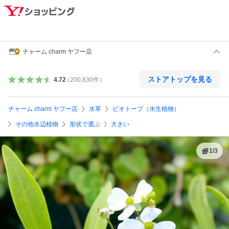
チャーム charm ヤフー店
ストアトップを見る
4.72
（
200,830
件
）
チャーム charm ヤフー店
水草
ビオトープ（水生植物）
その他水辺植物
形状で選ぶ
大きい
1
/
3