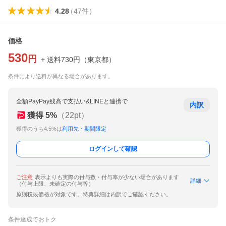
4.28
（
47
件
）
価格
530
円
+ 送料
730
円
（
東京都
）
条件により送料が異なる場合があります。
全額PayPay残高で支払い&LINEと連携で
内訳
獲得
5
%
（
22
pt）
獲得のうち4.5%は
利用先・期間限定
ログインして確認
ご注意
表示よりも実際の付与数・付与率が少ない場合があります
詳細
（付与上限、未確定の付与等）
原則税抜価格が対象です。特典詳細は内訳でご確認ください。
条件達成でおトク