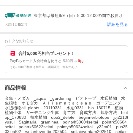
東京都は最短8/9（日）8:00-12:00の間でお届け
詳細を見る
お届け日指定可
おトクなお知らせ
合計5,000円相当プレゼント！
530
0
PayPayカード入会特典を使うと
円
円
うち2,000円相当は利用先・期間限定。他条件あり
商品情報
金魚・メダカ _aqua _gardening ビオトープ 水辺植物 水
生植物 オモダカ Ａｌｉｓｍａｔａｃｅａｅ ガーデニング
水辺植物all_plants 20110331 水辺0331 bio_130715 植物
植物生体 ガーデニング生体 育て方 育成方法 栽培方法 biot
op_170830 抽水植物 opa2_delete beginnerbiotope jpj2210t
yusui Sagittaria graminea pointyh50604seitai pointrk50604
seitai pointrk50622seitai pointyh50624seitai y22m01 pus25
03leaf02 wplanteventbp202504 seitaieventam202510 seitaie