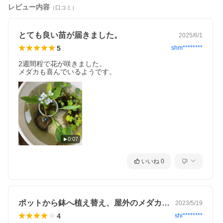
レビュー内容
（口コミ）
とても良い苗が届きました。
2025/6/1
5
shm********
2週間程で花が咲きました。

メダカも喜んでいるようです。
0:07
いいね
0
ポットから鉢へ植え替え、屋外のメダカ水…
2023/5/19
4
shi********