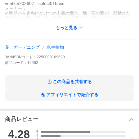
ventkm202607 select01hasu
メーカー：
※秋期から春先にかけての出荷の場合、地上部の葉が一部枯れた
状態または地上部が無い状態での出荷となる場合がございます。
冬越しの為の休眠状態ですのでご理解を御願い致します。
もっと見る
−
ナガバオモダカ
花、ガーデニング
水生植物
発送サ
ビニールポット３号（９ｃｍ）
イズ
JAN/ISBNコード：
2250000169629
どんな
北米原産のオモダカ科の植物。
種類？
商品
コード：
沈水〜腰水管理で栽培可。やや日当たりを好みます。
16962
水上葉は束生し、ヘラオモダカなどにやや似た草姿です
が、環境により比較的大きくなります。
花茎を草体よりやや高く上げ、白い３弁で中心部が緑がか
この商品を共有する
った涼しげな小さな花を多数つけます。
地下のランナーで非常に良く増え耐寒性も高く、冬季はテ
ープ状で常緑の水中葉で越冬します。
アフィリエイトで紹介する
越冬性の高さと繁殖力の強さから帰化しやすい植物ですの
で、戸外流出等には充分ご注意下さい。
別名
サジタリア グラミネア
ジャイアントサジタリア
学名
Ｓａｇｉｔｔａｒｉａ ｇｒａｍｉｎｅａ
商品レビュー
（※）
（※）…改良品種や学名が不明の種は流通名での記載の場
合があります。
4.28
5
分類
オモダカ科（Ａｌｉｓｍａｔａｃｅａｅ）オモダカ属（Ｓ
4
ａｇｉｔｔａｒｉａ）