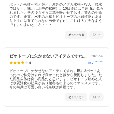
ポットから鉢へ植え替え、屋外のメダカ水槽へ投入（腰水
ではなく、株元は水中の状態）。10日後には早速 花が見ら
れました。その後も次々に花を咲かせており、驚きの生命
力です。正直、水中の水草もビオトープの水辺植物もあま
り上手には育てられない自分ですが、これは大丈夫なよう
です。いまのところ・・・
いいね
5
ビオトープに欠かせないアイテムですね。…
2020/5/9
4
nco********
ビオトープに欠かせないアイテムですね。既に3ポットあ
ったので株分けすれば良かったと後から後悔しました。た
だ商品自体は良い商品だと思います。ビオトープ始める人
は水質浄化の効果があり越冬も出来るのでオススメです。
今の時期は可愛い白い花も咲き綺麗です。
いいね
1