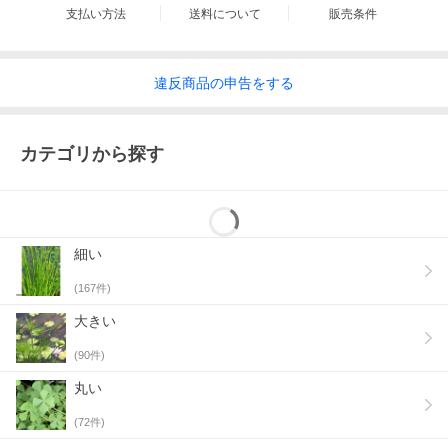
支払い方法
送料について
販売条件
違反
商品の
申告をする
カテゴリから探す
細い
(
167
件)
大きい
(
90
件)
丸い
(
72
件)