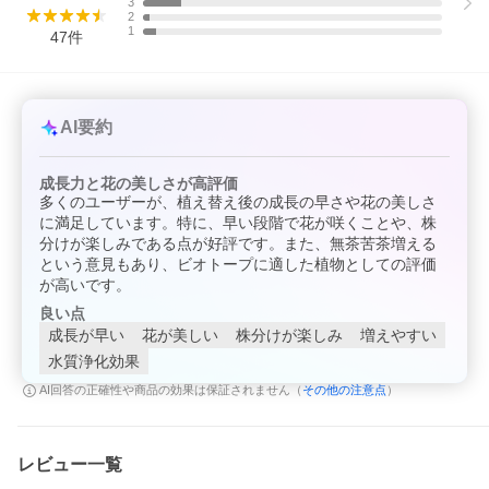
3
分布
北米
2
草丈
３０ｃｍ
1
47
件
開花期
５〜９月
冬季の
野外可
冬越し
冬季〜
・植物の特性により、地上部が枯れたような状態、または
早春の
一部が枯れたような状態での出荷となる場合がございま
AI要約
販売に
す。
ついて
・新芽の発芽等を確認した状態で発送致しますが、冬季か
ら春先にかけての出荷の場合、ハウス内等暖かい場所で管
成長力と花の美しさが高評価
理されたものとなる場合があり、屋外に置かれますと寒さ
多くのユーザーが、植え替え後の成長の早さや花の美しさ
により状態を崩す恐れがあります。
注意
※表記サイズはおおよその目安です。育成環境や、成長の
に満足しています。特に、早い段階で花が咲くことや、株
度合いにより最大サイズは異なります。
分けが楽しみである点が好評です。また、無茶苦茶増える
※梱包の都合により剪定した状態でお届けする場合がござ
という意見もあり、ビオトープに適した植物としての評価
います。脇目が出てまいりますので育成に支障はございま
が高いです。
せん。
※株分け、植え替え後の場合がございます。根張りや小根
良い点
が少なめの場合がございますが、そのまま植え付けていた
成長が早い
花が美しい
株分けが楽しみ
増えやすい
だければ生育に問題はございません。
水質浄化効果
※夏以降のお届けは、葉焼けや虫食いによる傷みが入る場
合がございます。
その他の注意点
AI回答の正確性や商品の効果は保証されません（
）
※入荷状況等により、ポットなし１ポット分での発送とな
る場合がございます。
レビュー一覧