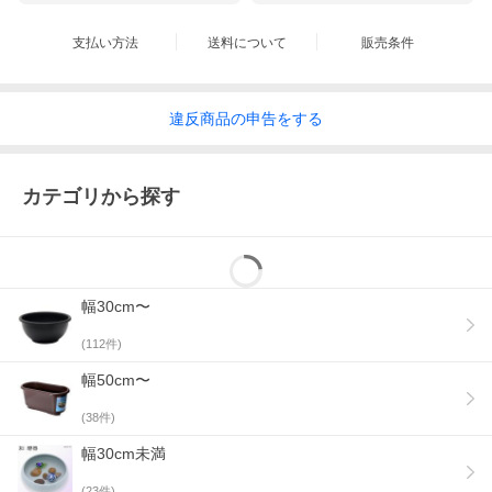
支払い方法
送料について
販売条件
違反
商品の
申告をする
カテゴリから探す
幅30cm〜
(
112
件)
幅50cm〜
(
38
件)
幅30cm未満
(
23
件)