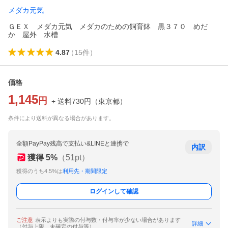
メダカ元気
ＧＥＸ メダカ元気 メダカのための飼育鉢 黒３７０ めだ
か 屋外 水槽
4.87
（
15
件
）
価格
1,145
円
+ 送料
730
円
（
東京都
）
条件により送料が異なる場合があります。
全額PayPay残高で支払い&LINEと連携で
内訳
獲得
5
%
（
51
pt）
獲得のうち4.5%は
利用先・期間限定
ログインして確認
ご注意
表示よりも実際の付与数・付与率が少ない場合があります
詳細
（付与上限、未確定の付与等）