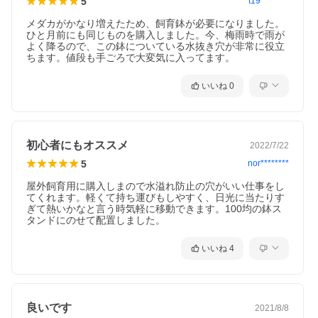
5
t19********
お問い合わ
商品の不明点につきましては、下記にお問い合わせく
せについて
ださい。
メダカがかなり増えたため、飼育鉢が必要になりました。
ジェックスサービスセンター
ひと月前にも同じものを購入しました。今、梅雨時で雨が
ＴＥＬ：０７２−９６６−００５４
よく降るので、この鉢についている水抜き穴が非常に役立
ちます。値段も手ごろで大変気に入ってます。
いいね
0
初心者にもオススメ
2022/7/22
5
nor********
屋外飼育用に購入しまので水溢れ防止の穴がいい仕事をし
てくれます。軽くて持ち運びもしやすく、日光に当たりす
ぎて熱いかなと言う時気軽に移動できます。100均の鉢ス
タンドにのせて配置しました。
いいね
4
良いです
2021/8/8