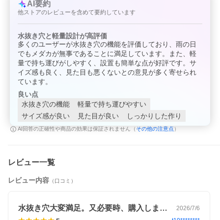
AI要約
他ストアのレビューを含めて要約しています
メーカー：ジェックス
水抜き穴と軽量設計が高評価
メダカを美しく飼育・鑑賞できる！
多くのユーザーが水抜き穴の機能を評価しており、雨の日
でもメダカが無事であることに満足しています。また、軽
ＧＥＸ メダカ元気 メダカのための飼育鉢 黒３７０
対象
メダカ
量で持ち運びがしやすく、設置も簡単な点が好評です。サ
８〜１０匹程度
イズ感も良く、見た目も悪くないとの意見が多く寄せられ
特長
●屋外飼育に最適なメダカ専用飼育鉢です。
ています。
●急な増水時でも安心の２つの水抜け穴付きです。
●雨が降っても１段目の穴から水が抜けるので水が溢
良い点
れてメダカが逃げにくい構造です。
水抜き穴の機能
軽量で持ち運びやすい
●穴も横向きになっているため、メダカが抜けにくい
サイズ感が良い
見た目が良い
しっかりした作り
作りになっています。
●さらに雨が強い時は、２弾目の丸穴から水が抜ける
その他の注意点
AI回答の正確性や商品の効果は保証されません（
）
構造です。２段構えで水の溢れを防ぎます。
●底砂を入れる場合、１〜２ｋｇが目安です。
数量
１個
サイズ
直径３７×高さ２０ｃｍ（水量：約１２Ｌ）
レビュー一覧
（約）
重量（約）
５３０ｇ（セット時の重量：約１２．５ｋｇ以上）
材質
ＰＰ
レビュー内容
（口コミ）
生産国
中国
ご注意
※本品は観賞魚用品です。目的以外の用途では使用し
ないでください。
水抜き穴大変満足。又必要時、購入します。
2026/7/6
※風化により経年劣化しますので、定期的なチェック
をお願いします。