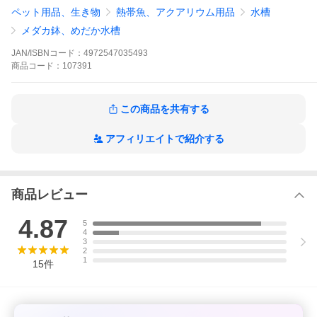
ペット用品、生き物
熱帯魚、アクアリウム用品
水槽
メダカ鉢、めだか水槽
JAN/ISBNコード：
4972547035493
商品
コード：
107391
この商品を共有する
メダカ元気シリー
アクアクールファ
ズ
ン コンパクト
アフィリエイトで紹介する
●メダカのための飼育鉢
消費電力：1.3W
320 黒/茶
(電気代：約0.8円/日)
●メダカのための飼育鉢
370 黒/白/茶
※電気代計算方法
●かんたん飼育セット
電気代＝消費電力
商品レビュー
S/L
(Ｗ)×1日の通電時間×
●快適繁殖ケース
使用日数×(1kＷhあ
4.87
S/M/L
5
たりの電気代÷1000)
4
●コンパクト飼育セット
3
200キューブ
2
●メダカのための水槽セ
1
15
件
ット
200CUBE/300/400
●メダカのための飼育箱
350 黒/白
●やさしい水槽セット