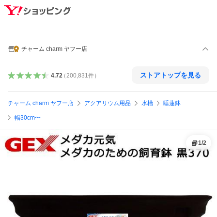
チャーム charm ヤフー店
ストアトップを見る
4.72
（
200,831
件
）
チャーム charm ヤフー店
アクアリウム用品
水槽
睡蓮鉢
幅30cm〜
1
/
2