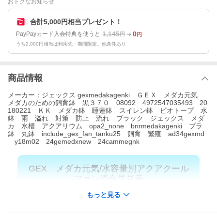
おトクなお知らせ
合計5,000円相当プレゼント！
1,145
0
PayPayカード入会特典を使うと
円
円
うち2,000円相当は利用先・期間限定。他条件あり
商品情報
メーカー：ジェックス gexmedakagenki ＧＥＸ メダカ元気
メダカのための飼育鉢 黒３７０ 08092 4972547035493 20
180221 ＫＫ メダカ鉢 睡蓮鉢 スイレン鉢 ビオトープ 水
鉢 雨 溢れ 対策 防止 流れ ブラック ジェックス メダ
カ 水槽 アクアリウム opa2_none bnrmedakagenki プラ
鉢 丸鉢 include_gex_fan_tanku25 飼育 繁殖 ad34gexmd
y18m02 24gemedxnew 24cammegnk
GEX メダカ元気/水容量別アクアクール
ファン適合早見表
もっと見る
《対象水槽》
《適合ファン》