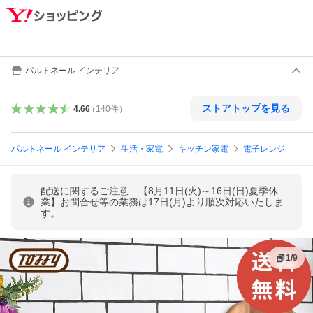
パルトネール インテリア
ストアトップを見る
4.66
（
140
件
）
パルトネール インテリア
生活・家電
キッチン家電
電子レンジ
配送に関するご注意 【8月11日(火)～16日(日)夏季休
業】お問合せ等の業務は17日(月)より順次対応いたしま
す。
1
/
9