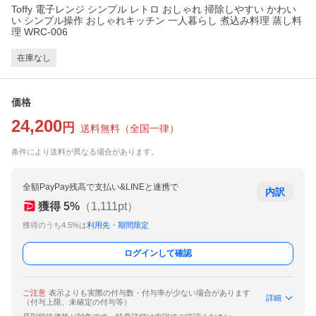
Toffy 電子レンジ シンプル レトロ おしゃれ 掃除しやすい かわい
い シンプル操作 おしゃれキッチン 一人暮らし 煮込み料理 蒸し料
理 WRC-006
在庫なし
価格
24,200
円
送料無料
（
全国一律
）
条件により送料が異なる場合があります。
全額PayPay残高で支払い&LINEと連携で
内訳
獲得
5
%
（
1,111
pt）
獲得のうち4.5%は
利用先・期間限定
ログインして確認
ご注意
表示よりも実際の付与数・付与率が少ない場合があります
詳細
（付与上限、未確定の付与等）