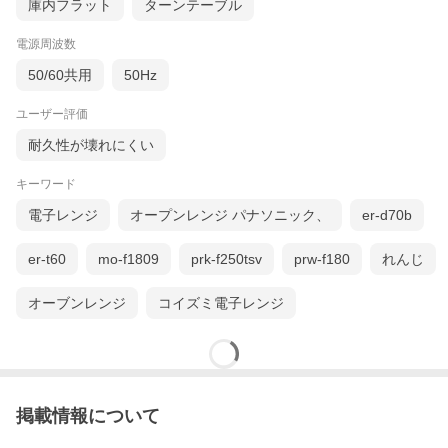
庫内フラット
ターンテーブル
電源周波数
50/60共用
50Hz
ユーザー評価
耐久性が壊れにくい
キーワード
電子レンジ
オープンレンジ パナソニック、
er-d70b
er-t60
mo-f1809
prk-f250tsv
prw-f180
れんじ
オーブンレンジ
コイズミ電子レンジ
掲載情報について