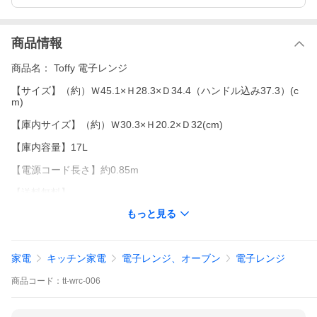
商品情報
商品名： Toffy 電子レンジ
【サイズ】（約）Ｗ45.1×Ｈ28.3×Ｄ34.4（ハンドル込み37.3）(c
m)
【庫内サイズ】（約）Ｗ30.3×Ｈ20.2×Ｄ32(cm)
【庫内容量】17L
【電源コード長さ】約0.85m
【送料無料】
沖縄・離島は配送を行っておりません。ご注文いただいた場合、
もっと見る
勝手ながらキャンセルさせていただきます。
家電
キッチン家電
電子レンジ、オーブン
電子レンジ
商品
コード：
tt-wrc-006