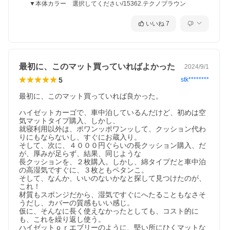
▼本体カラー 選択してください/15362.テクノブラウン
いいね
7
最初に、このマット買っていればよかった
2024/9/1
5
stk********
最初に、このマット買っていれば良かった。

ハイゼットカーゴで、車中泊しているんだけど、初めは空
気マットタイプ購入、しかし、

就寝利用以外は、ポワンッポワンッして、クッション代わ
りにもならないし、すぐにお蔵入り。

そして、次に、４０００円ぐらいの長クッション購入、だ
が、厚みが足らず、結果、同じような

長クッションを、２枚購入。しかし、綿タイプだと車中泊
の高湿気ですぐに、３枚ともペタンこ。

そして、なんか、いいのないかなと探して見つけたのが、
これ！

材質もスポンジだから、湿気ですぐにへたることもなさそ
うだし、カバーの質感もいい感じ。

仮に、そんなに長く使えなかったとしても、コスト的に
も、これを繰り返し使う。

ハイゼットｏｒエブリーのように、堅い所にひくマットな