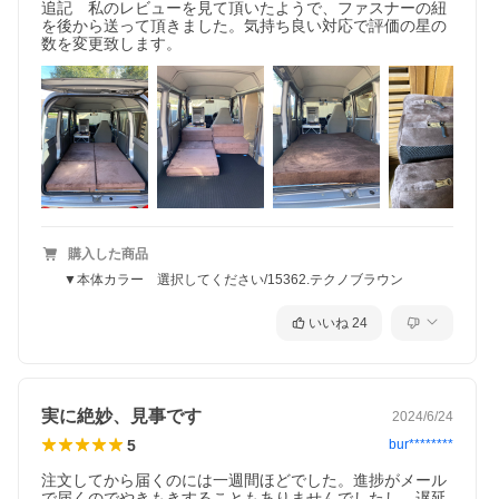
追記　私のレビューを見て頂いたようで、ファスナーの紐
を後から送って頂きました。気持ち良い対応で評価の星の
数を変更致します。
購入した商品
▼本体カラー 選択してください/15362.テクノブラウン
いいね
24
実に絶妙、見事です
2024/6/24
5
bur********
注文してから届くのには一週間ほどでした。進捗がメール
で届くのでやきもきすることもありませんでしたし、遅延