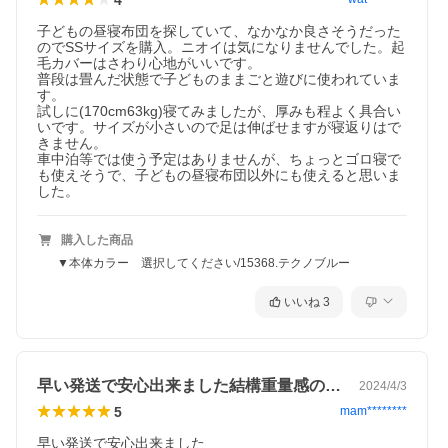
子どもの昼寝布団を探していて、なかなか良さそうだった
のでSSサイズを購入。ニオイは気になりませんでした。起
毛カバーはさわり心地がいいです。

普段は畳んだ状態で子どものままごと遊びに使われていま
す。

試しに(170cm63kg)寝てみましたが、厚みも程よく具合い
いです。サイズが小さいので足は伸ばせますが寝返りはで
きません。

車中泊等では使う予定はありませんが、ちょっとゴロ寝で
も使えそうで、子どもの昼寝布団以外にも使えると思いま
した。
購入した商品
▼本体カラー 選択してください/15368.テクノブルー
いいね
3
早い発送で安心出来ました結構重量感のあ…
2024/4/3
5
mam********
早い発送で安心出来ました
