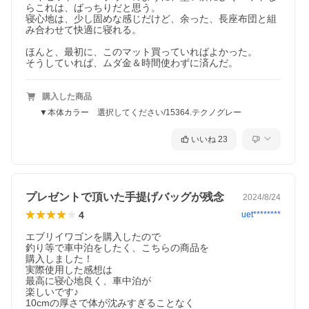
らこれは、ばっちりだと思う。

寝心地は、少し固めな感じだけど、余った、長座布団と組
み合わせて快適に寝れる。

ほんと、最初に、このマット買っていればよかった。

そうしていれば、ムダ金＆時間使わずに済んだ。
購入した商品
▼本体カラー 選択してください/15364.テクノグレー
いいね
23
プレゼントで頂いた手提げバッグが残念
2024/8/24
4
uet********
エブリイワゴンを購入したので

釣り等で車中泊をしたく、こちらの商品を

購入しました！

実際使用した感想は

最高に寝心地良く、車中泊が

楽しいです♪

10cmの厚さで体が沈みすぎることなく
