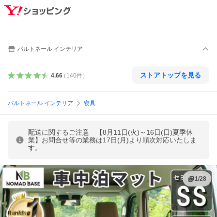
パルトネール インテリア
ストアトップを見る
4.66
（
140
件
）
パルトネール インテリア
寝具
配送に関するご注意 【8月11日(火)～16日(日)夏季休
業】お問合せ等の業務は17日(月)より順次対応いたしま
す。
1
/
28