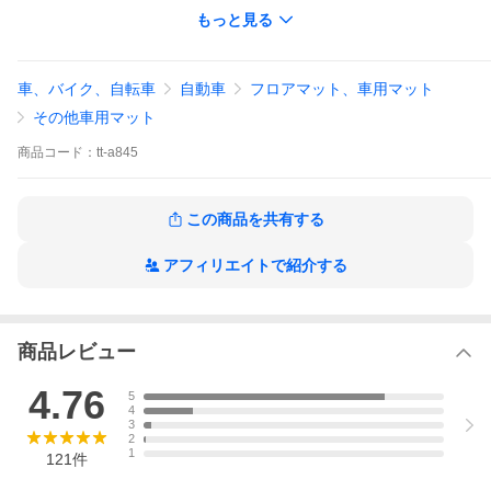
もっと見る
材質：
クッション材：ウレタンフォーム
張り材：ポリエステル100%
※圧縮梱包でのお届けになります。
車、バイク、自転車
自動車
フロアマット、車用マット
※合成皮革生地はお洗濯できません。
その他車用マット
※中材カバーは取り外しやお洗濯はできません。
商品
コード：
tt-a845
日本製
※縫製品は海外からの輸入品
送料無料
この商品を共有する
沖縄県や離島への配送は行っておりません。ご注文いただいた場
合、勝手ながらキャンセルさせていただきます。
アフィリエイトで紹介する
車中泊YouTuberミルトン×セルタンコラボ！
厚み10cmの高密度弾性ウレタンが身体への負担を軽減！
荷室の奥行に合わせ、折りたたんで長さ調整が可能。
屋外・室内問わず様々なシーンでご利用いただけます。
商品レビュー
車中泊グッズ 車中泊マット 車中泊 防災グッズ 一人暮らし マット
レス コンパクト 腰痛対策 折りたたみマットレス コンパクト 1人
4.76
5
用マットレス ミルトン マットレス
4
3
2
1
121
件