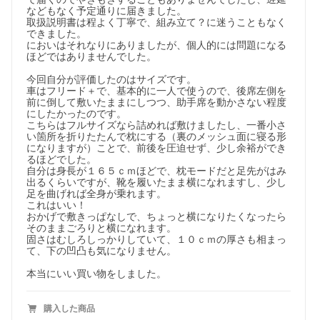
などもなく予定通りに届きました。

取扱説明書は程よく丁寧で、組み立て？に迷うこともなく
できました。

においはそれなりにありましたが、個人的には問題になる
ほどではありませんでした。

今回自分が評価したのはサイズです。

車はフリード＋で、基本的に一人で使うので、後席左側を
前に倒して敷いたままにしつつ、助手席を動かさない程度
にしたかったのです。

こちらはフルサイズなら詰めれば敷けましたし、一番小さ
い箇所を折りたたんで枕にする（裏のメッシュ面に寝る形
になりますが）ことで、前後を圧迫せず、少し余裕ができ
るほどでした。

自分は身長が１６５ｃｍほどで、枕モードだと足先がはみ
出るくらいですが、靴を履いたまま横になれますし、少し
足を曲げれば全身が乗れます。

これはいい！

おかげで敷きっぱなしで、ちょっと横になりたくなったら
そのままごろりと横になれます。

固さはむしろしっかりしていて、１０ｃｍの厚さも相まっ
て、下の凹凸も気になりません。

本当にいい買い物をしました。
購入した商品