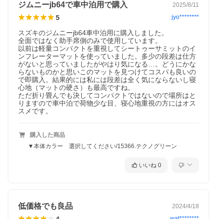
ジムニーjb64で車中泊用で購入
2025/8/11
5
jyo********
スズキのジムニーjb64車中泊用に購入しました。

全面ではなく助手席側のみで使用しています。

以前は軽量コンパクトを重視してシートゥーサミットのイ
ンフレーターマットを使っていました。多少の段差は仕方
がないと思っていましたがやはり気になる…。どうにかな
らないものかと思いこのマットを見つけてコスパも良いの
で即購入。結果的には私には段差は全く気にならないし寝
心地（マットの硬さ）も最高ですね。

ただ折り畳んでも決してコンパクトではないので場所はと
りますので車中泊で荷物少な目、寝心地重視の方にはオス
スメです。
購入した商品
▼本体カラー 選択してください/15366.テクノグリーン
いいね
0
低価格でも良品
2024/4/18
4
wat********