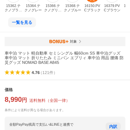
人気
15362.テ
15364.テ
15366.テ
15368.テ
16150.PV
16379.PV
163
クノブラウ
クノグレー
クノグリー
クノブルー
Cブラック
Cブラウン
C
ン
ン
一覧を見る
対象
車中泊 マット 軽自動車 セミシングル 幅60cm SS 車中泊グッズ
車中泊 マット 折りたたみ ミニバン エブリィ 車中泊 用品 腰痛 防
災グッズ NOMAD BASE A845
4.76
（
121
件
）
価格
8,990
円
送料無料
（
全国一律
）
条件により送料が異なる場合があります。
全額PayPay残高で支払い&LINEと連携で
内訳