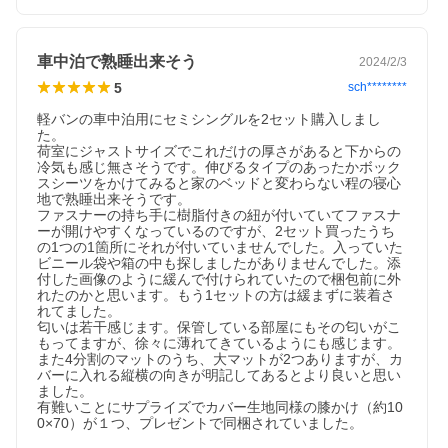
車中泊で熟睡出来そう
2024/2/3
5
sch********
軽バンの車中泊用にセミシングルを2セット購入しまし
た。

荷室にジャストサイズでこれだけの厚さがあると下からの
冷気も感じ無さそうです。伸びるタイプのあったかボック
スシーツをかけてみると家のベッドと変わらない程の寝心
地で熟睡出来そうです。

ファスナーの持ち手に樹脂付きの紐が付いていてファスナ
ーが開けやすくなっているのですが、2セット買ったうち
の1つの1箇所にそれが付いていませんでした。入っていた
ビニール袋や箱の中も探しましたがありませんでした。添
付した画像のように緩んで付けられていたので梱包前に外
れたのかと思います。もう1セットの方は緩まずに装着さ
れてました。

匂いは若干感じます。保管している部屋にもその匂いがこ
もってますが、徐々に薄れてきているようにも感じます。

また4分割のマットのうち、大マットが2つありますが、カ
バーに入れる縦横の向きが明記してあるとより良いと思い
ました。

有難いことにサプライズでカバー生地同様の膝かけ（約10
0×70）が１つ、プレゼントで同梱されていました。
