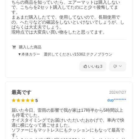
ちらの商品を知っていたら、エアーマットは購入しない
で、こちらを2セット購入してたのにと少々後悔してま
す。

まぁまだ購入したてで、使用してないので、長期使用で
の、へたりなどの確認をしないといけないでしょうが、し
ばらくは大丈夫でしょう。

現時点では大変良い買い物をしたと思ってます。
購入した商品
▼本体カラー 選択してください/15362.テクノブラウン
いいね
3
最高です
2024/7/27
5
dup********
届いた今日、雷雨の影響で我が家は17時半から5時間以上
も停電でした。

ナイスタイミングでお届けいただいたおかげで、車内で快
適に横になって過ごせました。

ソファーにもマットレスにもクッションにもなって最高で
す。
