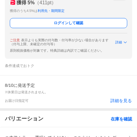
獲得
5
%
（
411
pt）
獲得のうち4.5%は
利用先・期間限定
ログインして確認
ご注意
表示よりも実際の付与数・付与率が少ない場合があります
詳細
（付与上限、未確定の付与等）
原則税抜価格が対象です。特典詳細は内訳でご確認ください。
条件達成でおトク
8/10に発送予定
※休業日は発送されません。
詳細を見る
お届け日指定可
バリエーション
在庫を確認