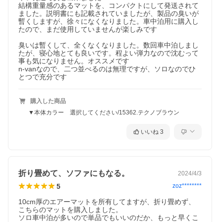
結構重量感のあるマットを、コンパクトにして発送されて
ました。説明書にも記載されていましたが、製品の臭いが
暫くしますが、徐々になくなりました。車中泊用に購入し
たので、まだ使用していませんが楽しみです

臭いは暫くして、全くなくなりました。数回車中泊しまし
たが、寝心地とても良いです。程よい弾力なので沈むって
事も気になりません。オススメです

n-vanなので、二つ並べるのは無理ですが、ソロなのでひ
とつで充分です
購入した商品
▼本体カラー 選択してください/15362.テクノブラウン
いいね
3
折り畳めて、ソファにもなる。
2024/4/3
5
zoz********
10cm厚のエアーマットを所有してますが、折り畳めず、
こちらのマットを購入しました。

ソロ車中泊が多いので単品でもいいのだか、もっと早くこ