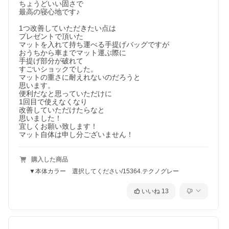
ちょうどいい固さで

最高の寝心地です♪

1つ改善していただきたい点は

プレゼントで頂いた

マットを入れて持ち運べる手提げバッグですが

おうちから車までマット運ぶ際に

手提げ部分が破れて

すごいショックでした。

マットの重さに耐えれないのだろうと

思います。

便利だなと思っていただけに

1回目で使えなくなり

改善していただけたらなと

思いました！

宜しくお願い致します！

マット自体は申し分ございません！
購入した商品
▼本体カラー 選択してください/15364.テクノグレー
いいね
13