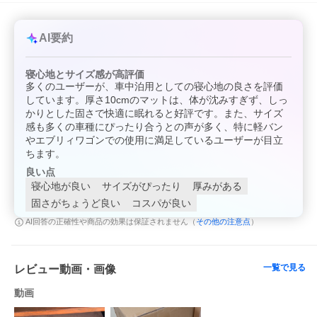
AI要約
寝心地とサイズ感が高評価
多くのユーザーが、車中泊用としての寝心地の良さを評価
しています。厚さ10cmのマットは、体が沈みすぎず、しっ
かりとした固さで快適に眠れると好評です。また、サイズ
感も多くの車種にぴったり合うとの声が多く、特に軽バン
やエブリィワゴンでの使用に満足しているユーザーが目立
ちます。
良い点
寝心地が良い
サイズがぴったり
厚みがある
固さがちょうど良い
コスパが良い
その他の注意点
AI回答の正確性や商品の効果は保証されません（
）
一覧で見る
レビュー動画・画像
動画