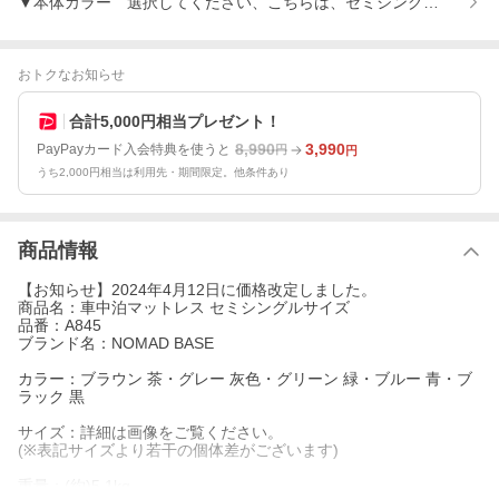
▼本体カラー 選択してください、こちらは、セミシングルサイズ
おトクなお知らせ
合計5,000円相当プレゼント！
8,990
3,990
PayPayカード入会特典を使うと
円
円
うち2,000円相当は利用先・期間限定。他条件あり
商品情報
【お知らせ】2024年4月12日に価格改定しました。
商品名：車中泊マットレス セミシングルサイズ
品番：A845
ブランド名：NOMAD BASE
カラー：ブラウン 茶・グレー 灰色・グリーン 緑・ブルー 青・ブ
ラック 黒
サイズ：詳細は画像をご覧ください。
(※表記サイズより若干の個体差がございます)
重量：(約)5.1kg