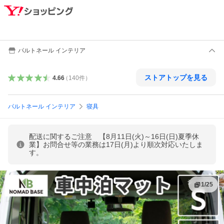
パルトネール インテリア
ストアトップを見る
4.66
（
140
件
）
パルトネール インテリア
寝具
配送に関するご注意 【8月11日(火)～16日(日)夏季休
業】お問合せ等の業務は17日(月)より順次対応いたしま
す。
1
/
25