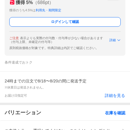
獲得
5
%
（
686
pt）
獲得のうち4.5%は
利用先・期間限定
ログインして確認
ご注意
表示よりも実際の付与数・付与率が少ない場合があります
詳細
（付与上限、未確定の付与等）
原則税抜価格が対象です。特典詳細は内訳でご確認ください。
条件達成でおトク
24時までの注文で8/18〜8/20の間に発送予定
※休業日は発送されません。
詳細を見る
お届け日指定可
バリエーション
在庫を確認