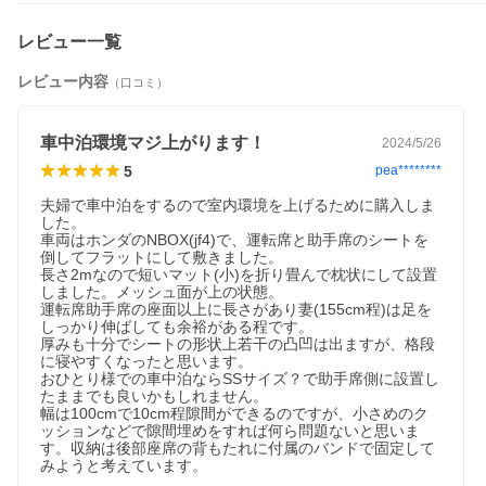
レビュー一覧
レビュー内容
（口コミ）
車中泊環境マジ上がります！
2024/5/26
5
pea********
夫婦で車中泊をするので室内環境を上げるために購入しま
した。

車両はホンダのNBOX(jf4)で、運転席と助手席のシートを
倒してフラットにして敷きました。

長さ2mなので短いマット(小)を折り畳んで枕状にして設置
しました。メッシュ面が上の状態。

運転席助手席の座面以上に長さがあり妻(155cm程)は足を
しっかり伸ばしても余裕がある程です。

厚みも十分でシートの形状上若干の凸凹は出ますが、格段
に寝やすくなったと思います。

おひとり様での車中泊ならSSサイズ？で助手席側に設置し
たままでも良いかもしれません。

幅は100cmで10cm程隙間ができるのですが、小さめのク
ッションなどで隙間埋めをすれば何ら問題ないと思いま
す。収納は後部座席の背もたれに付属のバンドで固定して
みようと考えています。