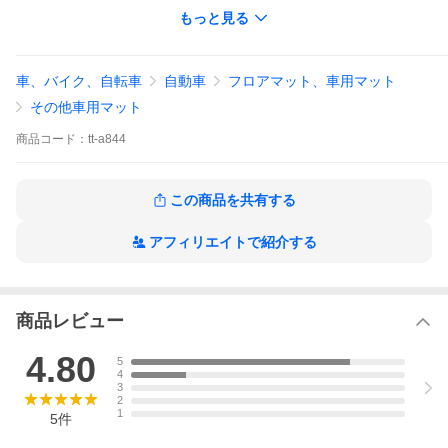
材質：
もっと見る
クッション材：ウレタンフォーム
張り材：ポリエステル100%
※圧縮梱包でのお届けです。
車、バイク、自転車
自動車
フロアマット、車用マット
外側カバーは洗濯可能です。洗濯の際はネットに入れてくださ
い。
その他車用マット
※中材カバーは取り外し・お洗濯不可
商品
コード：
tt-a844
日本製
※縫製品は海外からの輸入品です
送料無料
この商品を共有する
沖縄県や離島への配送は行っておりません。ご注文いただいた場
合、勝手ながらキャンセルさせていただきます。
アフィリエイトで紹介する
車中泊YouTuberミルトン×セルタンコラボ！
厚み10cmの高密度弾性ウレタンが身体への負担を軽減！
荷室の奥行に合わせ、折りたたんで長さ調整が可能。
屋外・室内問わず様々なシーンでご利用いただけます。
商品レビュー
車中泊グッズ 車中泊マット 車中泊 防災グッズ 一人暮らし マット
レス コンパクト 腰痛対策 折りたたみマットレス コンパクト 1人
4.80
5
用マットレス ミルトン マットレス
4
3
2
1
5
件