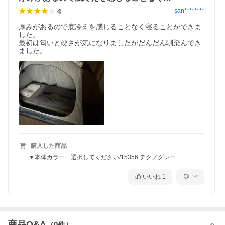
4
san********
厚みがあるので底冷えを感じることなく寝ることができま
した。

最初は匂いと硬さが気になりましたがだんだん馴染んでき
ました。
購入した商品
▼本体カラー 選択してください/15356.テクノグレー
いいね
1
商品Q&A
（
0
件）