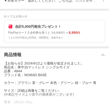
▼本体カラー 選択してください、こちらは、シングルサイズです
おトクなお知らせ
合計5,000円相当プレゼント！
14,990
9,990
PayPayカード入会特典を使うと
円
円
うち2,000円相当は利用先・期間限定。他条件あり
商品情報
【お知らせ】2024/4/12より価格が改定されました。
商品名：車中泊マットレス シングルサイズ
品番：A844
ブランド名：NOMAD BASE
カラー：ブラウン 茶・グレー 灰色・グリーン 緑・ブルー 青
サイズ：詳細は画像をご覧ください。
(※表記サイズより若干の個体差がございます)
重量：(約)10.15kg