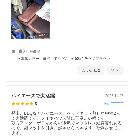
0:12
購入した商品
▼本体カラー 選択してください/15354.テクノブラウン
いいね
2
ハイエースで大活躍
2025/11/25
5
kum********
登山、BBQなどハイエース、ベッドキット無し車中泊2人
で大活躍です。タイヤハウス間に丁度いい幅です。

朝方アンダーボディからの冷気でマットレス結露濡れある
ので、銀マットを引き、起きたら拭き取り、乾燥させてい
ます。