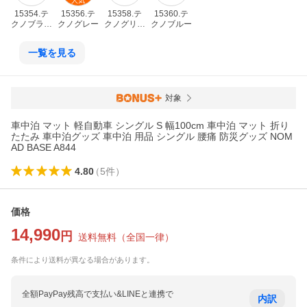
人気
15354.テ
15356.テ
15358.テ
15360.テ
クノブラウ
クノグレー
クノグリー
クノブルー
ン
ン
一覧を見る
対象
車中泊 マット 軽自動車 シングル S 幅100cm 車中泊 マット 折り
たたみ 車中泊グッズ 車中泊 用品 シングル 腰痛 防災グッズ NOM
AD BASE A844
4.80
（
5
件
）
価格
14,990
円
送料無料
（
全国一律
）
条件により送料が異なる場合があります。
全額PayPay残高で支払い&LINEと連携で
内訳