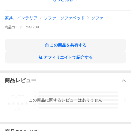
※製造時に生じる若干の個体差や、測定の方法により表記と多少
異なる場合がございます。ご了承をお願いいたします。
カラー；ベージュ・ブラウン 茶色・アッシュグレー 灰色・インデ
家具、インテリア
ソファ、ソファベッド
ソファ
ィゴブルー 紺 青
商品
コード：
tt-a1739
構造部材：スチールパイプ
クッション材：ウレタン モールド成型
生地：ポリエステル100％
この商品を共有する
機能：背面14段階リクライニング
製品重量：(約)13.7kg
アフィリエイトで紹介する
日本製 ※縫製品は海外からの輸入品です
送料無料
※沖縄・離島は配送を行っておりません。ご注文いただいた場
商品レビュー
合、勝手ながらキャンセルさせていただきます。
-.--
5
4
この
商品
に関するレビューはありません
3
2
1
-
件