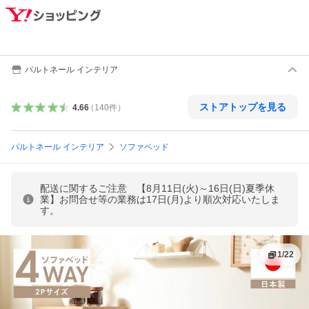
パルトネール インテリア
ストアトップを見る
4.66
（
140
件
）
パルトネール インテリア
ソファベッド
配送に関するご注意 【8月11日(火)～16日(日)夏季休
業】お問合せ等の業務は17日(月)より順次対応いたしま
す。
1
/
22