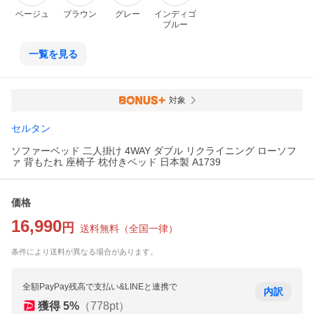
ベージュ
ブラウン
グレー
インディゴ
ブルー
一覧を見る
対象
セルタン
ソファーベッド 二人掛け 4WAY ダブル リクライニング ローソフ
ァ 背もたれ 座椅子 枕付きベッド 日本製 A1739
価格
16,990
円
送料無料
（
全国一律
）
条件により送料が異なる場合があります。
全額PayPay残高で支払い&LINEと連携で
内訳
獲得
5
%
（
778
pt）