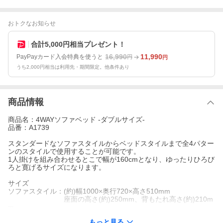
おトクなお知らせ
合計5,000円相当プレゼント！
16,990
11,990
PayPayカード入会特典を使うと
円
円
うち2,000円相当は利用先・期間限定。他条件あり
商品情報
商品名：4WAYソファベッド -ダブルサイズ-
品番：A1739
スタンダードなソファスタイルからベッドスタイルまで全4パター
ンのスタイルで使用することが可能です。
1人掛けを組み合わせるとこで幅が160cmとなり、ゆったりひろび
ろと寛げるサイズになります。
サイズ
ソファスタイル：(約)幅1000×奥行720×高さ510mm
座面の高さ(約)250mm、背もたれ高さ(約)210m
m
ベッドスタイル：(約)幅1000×奥行1920×高さ100mm
もっと見る