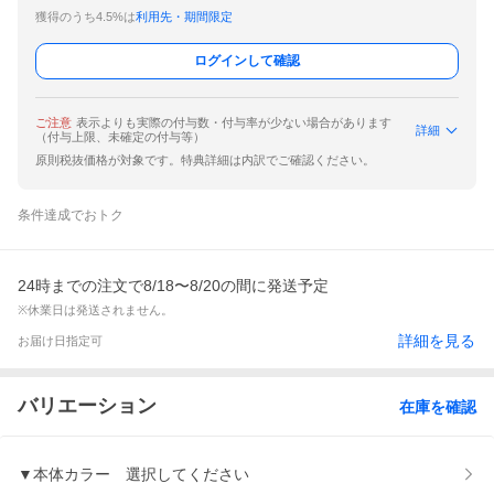
獲得のうち4.5%は
利用先・期間限定
ログインして確認
ご注意
表示よりも実際の付与数・付与率が少ない場合があります
詳細
（付与上限、未確定の付与等）
原則税抜価格が対象です。特典詳細は内訳でご確認ください。
条件達成でおトク
24時までの注文で8/18〜8/20の間に発送予定
※休業日は発送されません。
詳細を見る
お届け日指定可
バリエーション
在庫を確認
▼本体カラー 選択してください