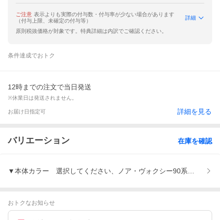
ご注意
表示よりも実際の付与数・付与率が少ない場合があります
詳細
（付与上限、未確定の付与等）
原則税抜価格が対象です。特典詳細は内訳でご確認ください。
条件達成でおトク
12時までの注文で当日発送
※休業日は発送されません。
詳細を見る
お届け日指定可
バリエーション
在庫を確認
▼本体カラー 選択してください、ノア・ヴォクシー90系【グレードG
おトクなお知らせ