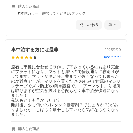
購入した商品
▼本体カラー 選択してください/ブラック
いいね
6
車中泊する方には是非！
2025/9/29
5
ryo********
流石に車種に合わせて制作して下さっているのもあり完全
にフラットになり、マットも厚いので普段通りに寝返りが
うてます。マットが厚い分天井までが近くなってしまった
のが難点ですが、マットを置くだけ(お好みで付属のマジッ
クテープでズレ防止)の簡単設営で、エアーマットより場所
は取りますが空気が抜ける心配もなく車中泊が快適になり
ました！

発送もとても早かったです！

開封後、少し匂い(ウレタン？接着剤？でしょうか？)があ
りましたが、しばらく陰干ししていたら気にならなくなり
ました。
購入した商品