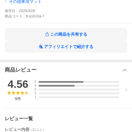
その他車用マット
生産国：日本(張り材は中国製またはベトナム製)
発売日：
2025/3/28
商品
コード：
tt-a1610a-7
送料無料
沖縄・離島へは発送行っておりません。
ご注文いただいた場合、勝手ながらキャンセルさせていただきま
す。
この商品を共有する
※TOYOTA NOAH90系 グレードG/X/SG 7人乗り専用
※主要諸元や内装デザインに差が無いため【ヴォクシー グレード
アフィリエイトで紹介する
SG】にも適合いたします。
※ノア90系グレードSZ/ZやVOXY90系SZには適合しません。
※圧縮梱包でのお届けになります。
商品レビュー
※こちらのマットはカバーリング商品ではございません。
4.56
5
4
3
2
1
9
件
レビュー一覧
レビュー内容
（口コミ）