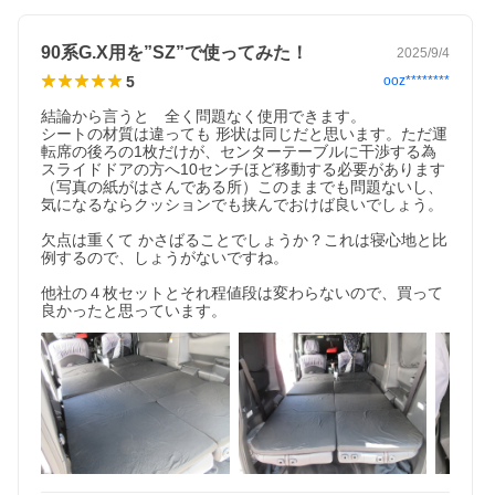
90系G.X用を”SZ”で使ってみた！
2025/9/4
5
ooz********
結論から言うと　全く問題なく使用できます。

シートの材質は違っても 形状は同じだと思います。ただ運
転席の後ろの1枚だけが、センターテーブルに干渉する為
スライドドアの方へ10センチほど移動する必要があります
（写真の紙がはさんである所）このままでも問題ないし、
気になるならクッションでも挟んでおけば良いでしょう。

欠点は重くて かさばることでしょうか？これは寝心地と比
例するので、しょうがないですね。

他社の４枚セットとそれ程値段は変わらないので、買って
良かったと思っています。