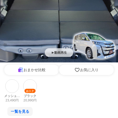
動画再生
おまかせ比較
お気に入り
おトク
メッシュダ
ブラック
ークブラウ
23,490
円
20,990
円
ン
一覧を見る