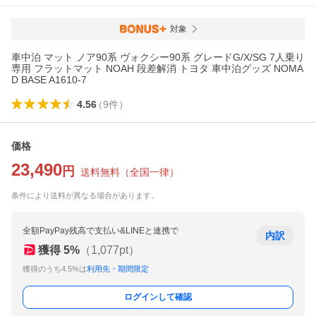
対象
車中泊 マット ノア90系 ヴォクシー90系 グレードG/X/SG 7人乗り
専用 フラットマット NOAH 段差解消 トヨタ 車中泊グッズ NOMA
D BASE A1610-7
4.56
（
9
件
）
価格
23,490
円
送料無料
（
全国一律
）
条件により送料が異なる場合があります。
全額PayPay残高で支払い&LINEと連携で
内訳
獲得
5
%
（
1,077
pt）
獲得のうち4.5%は
利用先・期間限定
ログインして確認