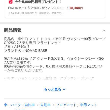
合計5,000円相当プレゼント！
23,490
18,490
PayPayカード入会特典を使うと
円
円
うち2,000円相当は利用先・期間限定。他条件あり
商品情報
商品名：車中泊 マット トヨタ ノア90系 ヴォクシー90系 グレード
G/X/SG 7人乗り専用 フラットマット
品番：A1610a-7
ブランド名：NOMAD BASE
※こちらは90系 ノア グレードG/X/S-G、ヴォクシー グレードSG
7人乗り専用です。
80系や90系の他グレード、8人乗り用の商品ページは下記のバナ
ーからご覧いただけます。
バリエーション：メッシュ生地 ダークブラウン・ブラック
パーツ数：9点＋面ファスナー10枚セット
もっと見る
※製品サイズの詳細は画像をご覧ください
総重量：(約)19.6kg
車、バイク、自転車
自動車
フロアマット、車用マット
張り材：ポリエステル100%
クッション材：ウレタンフォーム