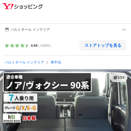
パルトネール インテリア
ストアトップを見る
4.66
（
140
件
）
パルトネール インテリア
車中泊
1
/
24