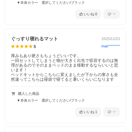
▼本体カラー 選択してください/ブラック
いいね
0
ぐっすり寝れるマット
2025/12/23
5
mak********
厚みもあり硬さもちょうどいいです。

一回セットしてしまうと物が大きく出先で収容するのは無
理があるのでそのままベッドのまま移動するならいいと思
います！

ベッドキットからこちらに変えましたが下からの寒さも全
然違ってこちらは寝袋で寝てると暑いくらいになります
購入した商品
▼本体カラー 選択してください/ブラック
いいね
1