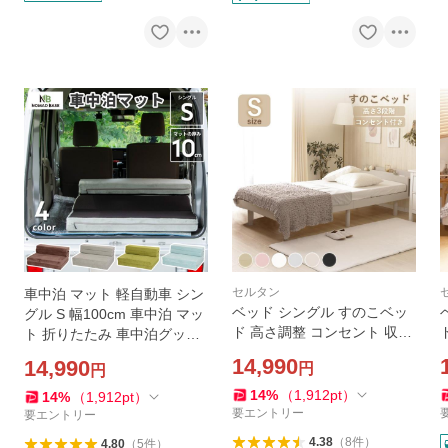
セルタン
車中泊 マット 軽自動車 シン
ベッド シングル すのこベッ
グル S 幅100cm 車中泊 マッ
ド 高さ調整 コンセント 収納
ト 折りたたみ 車中泊グッズ
パイン材 ベッドボード フレ
車中泊 用品 シングル 腰痛 防
14,990
14,990
円
円
ーム 新生活 家具 B104-s
災グッズ NOMAD BASE A84
4
14
%
（
1,912
pt
）
14
%
（
1,912
pt
）
要エントリー
要エントリー
4.38
（
8
件
）
4.80
（
5
件
）