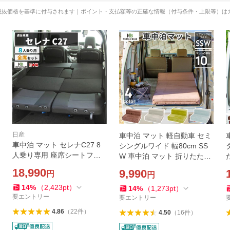
税抜価格を基準に付与されます｜ポイント・支払額等の正確な情報（付与条件・上限等）は
日産
車中泊 マット 軽自動車 セミ
車中泊 マット セレナC27 8
シングルワイド 幅80cm SS
人乗り専用 座席シートフラ
W 車中泊 マット 折りたたみ
ットマット 段差解消マット
エブリィ 車中泊 グッズ マッ
18,990
9,990
円
円
日産 車中泊グッズ NOMAD
ト 腰痛 防災グッズ NOMAD
BASE A1606a
BASE A846
14
%
（
2,423
pt
）
14
%
（
1,273
pt
）
要エントリー
要エントリー
4.86
（
22
件
）
4.50
（
16
件
）