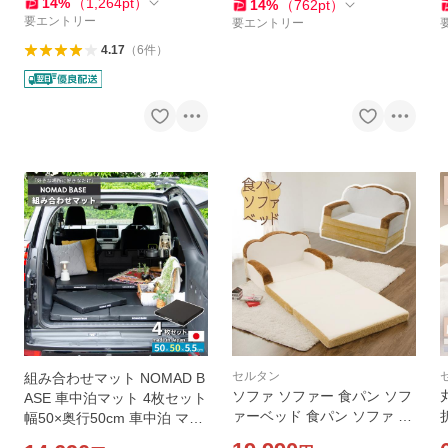
6 A846
14
%
（
1,264
pt
）
14
%
（
762
pt
）
要エントリー
要エントリー
4.17
（
6
件
）
セルタン
組み合わせマット NOMAD B
ソファ ソファー 食パン ソフ
ASE 車中泊マット 4枚セット
ァーベッド 食パン ソファ か
幅50×奥行50cm 車中泊 マッ
わいい インテリア おしゃれ
さ1
ト コンパクト 車中泊 マット