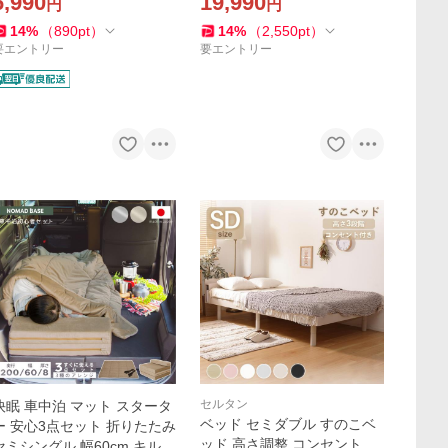
6,990
19,990
円
円
トレス マットレス シングル
腰痛 新生活 家具 A1387
14
%
（
890
pt
）
14
%
（
2,550
pt
）
要エントリー
要エントリー
セルタン
快眠 車中泊 マット スタータ
ベッド セミダブル すのこベ
ー 安心3点セット 折りたたみ
ッド 高さ調整 コンセント 収
セミシングル 幅60cm キルト