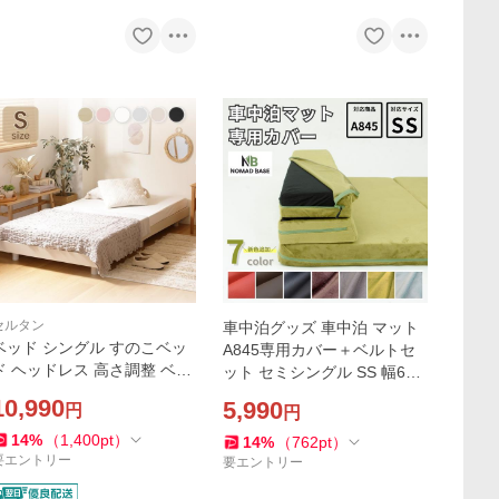
セルタン
車中泊グッズ 車中泊 マット
ベッド シングル すのこベッ
A845専用カバー＋ベルトセ
ド ヘッドレス 高さ調整 ベッ
ット セミシングル SS 幅60c
ト パイン材 木製 フレーム 新
m 洗濯可 アウトドア カバー
10,990
5,990
円
円
生活 家具 B121-s
リング 洗える D845 A845
14
%
（
1,400
pt
）
14
%
（
762
pt
）
要エントリー
要エントリー