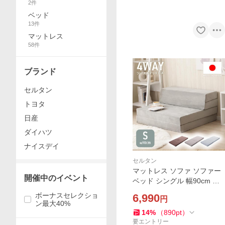
2
件
ベッド
13
件
マットレス
58
件
ブランド
セルタン
トヨタ
日産
ダイハツ
ナイスデイ
セルタン
マットレス ソファ ソファー
開催中のイベント
ベッド シングル 幅90cm 厚
さ10cm 4way 1人掛け 折り
ボーナスセレクショ
6,990
円
たたみ A838
ン最大40%
14
%
（
890
pt
）
要エントリー