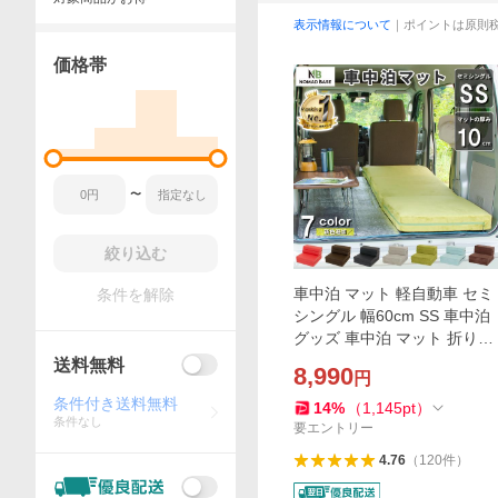
表示情報について
｜ポイントは原則
価格帯
〜
絞り込む
車中泊 マット 軽自動車 セミ
条件を解除
シングル 幅60cm SS 車中泊
グッズ 車中泊 マット 折りた
たみ ミニバン エブリィ 車中
送料無料
8,990
円
泊 用品 腰痛 防災グッズ NO
条件付き送料無料
MAD BASE A845
14
%
（
1,145
pt
）
条件なし
要エントリー
4.76
（
120
件
）