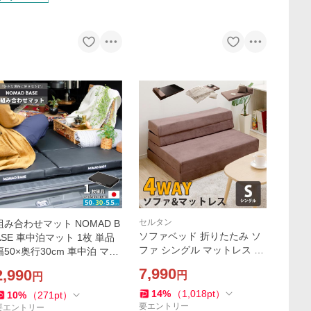
セルタン
組み合わせマット NOMAD B
ソファベッド 折りたたみ ソ
ASE 車中泊マット 1枚 単品
ファ シングル マットレス ソ
幅50×奥行30cm 車中泊 マッ
ファー 一人掛け サブベッド
ト コンパクト 車中泊 マット
7,990
2,990
円
円
マットレス シングル 腰痛 新
薄型 A1892-2
生活 家具 A842
14
%
（
1,018
pt
）
10
%
（
271
pt
）
要エントリー
要エントリー