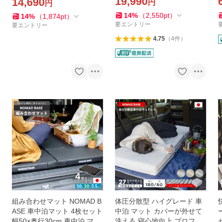
19,990
14,690
円
円
日本製ソファ 低反発 1人掛け
薄型 A1892-1
ソファ 一人掛け A399
14
%
（
2,550
pt
）
14
%
（
1,874
pt
）
要エントリー
要エントリー
4.75
（
4
件
）
組み合わせマット NOMAD B
体圧分散型 ハイグレード 車
ASE 車中泊マット 4枚セット
中泊 マット カバーが外せて
幅50×奥行30cm 車中泊 マッ
洗える 寝心地向上 プロファ