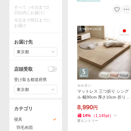
すべて（今注文で2
日以内にお届け）
今注文で明日までに
お届け
お届け先
東京都
店頭受取
受け取る都道府県
セルタン
東京都
マットレス 三つ折り シング
ル 幅90cm 厚さ10cm 折りた
たみ A1218
8,990
円
カテゴリ
14
%
（
1,145
pt
）
寝具
要エントリー
羽毛布団