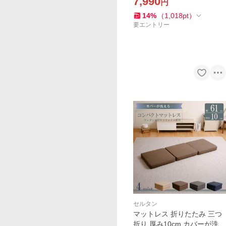
7,990
円
厚み10cm マットレス シング
ル 腰痛 新生活 家具 A1217
14
%
（
1,018
pt
）
要エントリー
セルタン
マットレス 折りたたみ 三つ
折り 厚み10cm カバーが洗え