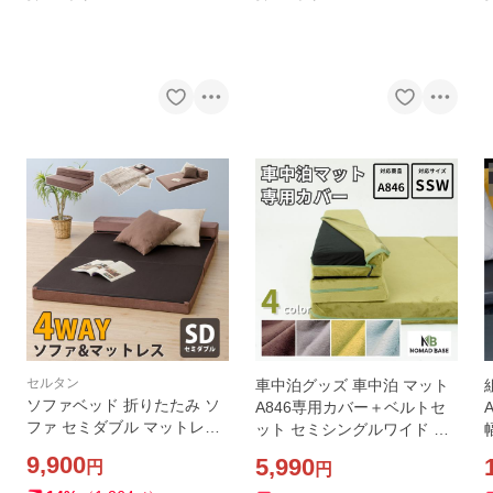
セルタン
車中泊グッズ 車中泊 マット
ソファベッド 折りたたみ ソ
A846専用カバー＋ベルトセ
ファ セミダブル マットレス
ット セミシングルワイド SS
ソファー 2人掛け サブベッド
W 幅80cm 洗濯可 アウトド
9,900
5,990
円
円
マットレス 腰痛 A841
ア カバーリング 洗える D84