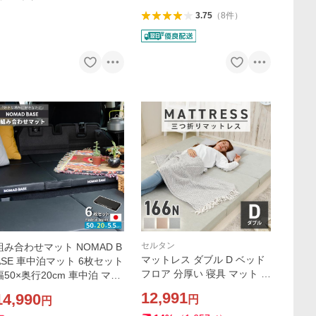
3.75
（
8
件
）
セルタン
組み合わせマット NOMAD B
マットレス ダブル D ベッド
ASE 車中泊マット 6枚セット
フロア 分厚い 寝具 マット 送
幅50×奥行20cm 車中泊 マッ
料無料 折りたたみ 寝心地 厚
ト コンパクト 車中泊 マット
12,991
14,990
円
円
み10cm マットレス 腰痛 新
薄型 A1892-3