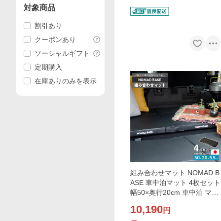
対象商品
割引あり
クーポンあり
ソーシャルギフト
定期購入
在庫ありのみを表示
組み合わせマット NOMAD B
ASE 車中泊マット 4枚セット
幅50×奥行20cm 車中泊 マッ
ト コンパクト 車中泊 マット
10,190
円
薄型 A1892-3