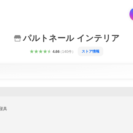
パルトネール インテリア
ストア情報
4.66
（
140
件
）
寝具