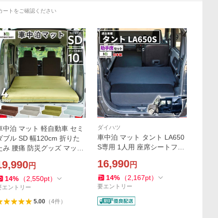
カートをご確認ください
ダイハツ
車中泊 マット 軽自動車 セミ
車中泊 マット タント LA650
ダブル SD 幅120cm 折りた
S専用 1人用 座席シートフラ
たみ 腰痛 防災グッズ マット
ットマット 段差解消マット
レス 車中泊グッズ NOMAD
16,990
19,990
円
円
ダイハツ 車中泊グッズ NOM
BASE A843
AD BASE A1605a
14
%
（
2,167
pt
）
14
%
（
2,550
pt
）
要エントリー
要エントリー
5.00
（
4
件
）