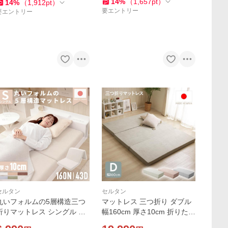
生活 家具 A1215
14
%
（
1,657
pt
）
14
%
（
1,912
pt
）
要エントリー
要エントリー
セルタン
セルタン
丸いフォルムの5層構造三つ
マットレス 三つ折り ダブル
折りマットレス シングル 厚
幅160cm 厚さ10cm 折りたた
0cm 硬めの3つ折りマッ
み A1214