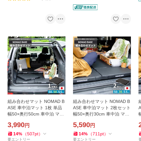
組み合わせマット NOMAD B
組み合わせマット NOMAD B
ASE 車中泊マット 1枚 単品
ASE 車中泊マット 2枚セット
幅50×奥行50cm 車中泊 マッ
幅50×奥行30cm 車中泊 マッ
ト コンパクト 車中泊 マット
ト コンパクト 車中泊 マット
3,990
5,590
円
円
薄型 A1892-1
薄型 A1892-2
14
%
（
507
pt
）
14
%
（
711
pt
）
要エントリー
要エントリー