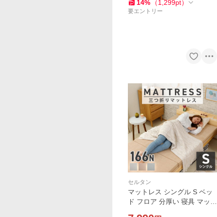
14
%
（
1,299
pt
）
要エントリー
セルタン
マットレス シングル S ベッ
ド フロア 分厚い 寝具 マット
送料無料 折りたたみ 寝心地