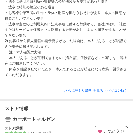
・法令に基づき裁判所や警察等の公的機関から要請があった場合

・法令に特別の規定がある場合

・お客様や第三者の生命・身体・財産を損なうおそれがあり、本人の同意を
得ることができない場合

・法令や当社のご利用規約・注意事項に反する行動から、当社の権利、財産
またはサービスを保護または防禦する必要があり、本人の同意を得ることが
できない場合

2) お客様から個人情報の開示要求があった場合は、本人であることが確認で
きた場合に限り開示します。

　 注：本人確認の方法

　 本人であることが証明できるもの（免許証、保険証など）の写しを、当社
宛にご郵送してください。

　 内容を確認させていただき、本人であることが明確になり次第、開示させ
ていただきます。
さらに詳しい説明を見る（パソコン版）
ストア情報
カーポートマルゼン
ストア評価
お気に入り
4.75
（
16,767
件
）