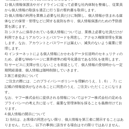
1) 個人情報保護法やガイドラインに従って必要な社内体制を整備し、従業員
から個人情報の取扱を適正に行う旨の誓約書を取得します。

2) 個人情報の利用を業務上必要な社員だけに制限し、個人情報が含まれる媒
体などの保管・管理などに関する規則を作り、個人情報保護のための予防措
置を講じます。

3) システムに保存されている個人情報については、業務上必要な社員だけが
利用できるようアカウントとパスワードを用意し、アクセス権限管理を実施
します。なお、アカウントとパスワードは漏えい、滅失のないよう厳重に管
理します。

4) インターネットによる個人情報にかかわるデータ伝送時のセキュリティの
ため、必要なWebページに業界標準の暗号化通信であるSSLを使用します。

5) サービスに支障が生じないことを前提として、個人情報の受領時から一定
期間経過後、個人情報は随時削除していきます。

3.第三者提供について

 ご注文の際には、このプライバシーポリシーを理解のうえ、1．6）、7）に
記載の情報提供がなされることに同意のうえ、ご注文いただくことになりま
す。

なお、ヤフー株式会社に提供される情報についてはヤフー株式会社の定める
プライバシーの考え方に従って、厳重な管理体制を採ることを義務付けてお
ります。

4.個人情報の開示について

 1) 当社は、お客様の同意がない限り、個人情報を第三者に開示することはあ
りません。ただし、以下の事例に該当する場合はその限りではありません。
