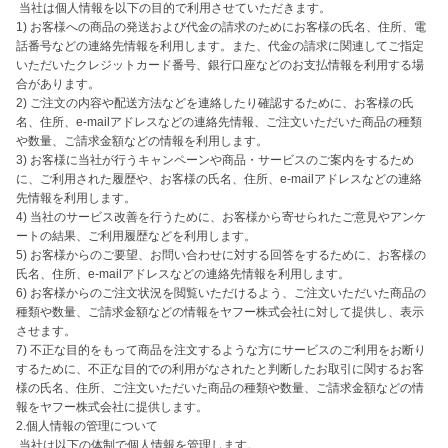
 当社は個人情報を以下の目的で利用させていただきます。

1) お客様への商品の発送および代金の請求のためにお客様の氏名、住所、電
話番号などの連絡先情報を利用します。また、代金の請求に関連してご指定
いただいたクレジットカード番号、銀行口座などのお支払情報を利用する場
合があります。

2) ご注文の内容や配送方法などを連絡したり確認するために、お客様の氏
名、住所、e-mailアドレスなどの連絡先情報、ご注文いただいた商品の種類
や数量、ご請求金額などの情報を利用します。

3) お客様に当社が行うキャンペーンや商品・サービスのご案内をするため
に、ご利用された履歴や、お客様の氏名、住所、e-mailアドレスなどの連絡
先情報を利用します。

4) 当社のサービス改善を行うために、お客様から寄せられたご意見やアンケ
ートの結果、ご利用履歴などを利用します。

5) お客様からのご要望、お問い合わせに対する回答をするために、お客様の
氏名、住所、e-mailアドレスなどの連絡先情報を利用します。

6) お客様からのご注文状況を閲覧いただけるよう、ご注文いただいた商品の
種類や数量、ご請求金額などの情報をヤフー株式会社に対して提供し、表示
させます。

7) 不正な目的をもって商品を注文するような方にサービスのご利用をお断り
するために、不正な目的での利用がなされたと判断したお取引に関するお客
様の氏名、住所、ご注文いただいた商品の種類や数量、ご請求金額などの情
報をヤフー株式会社に提供します。

2.個人情報の管理について

 当社は以下の体制で個人情報を管理します。
