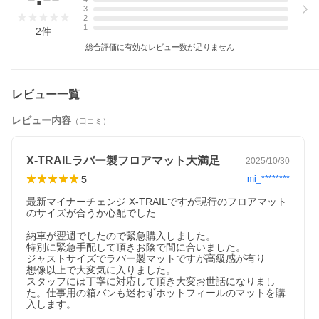
ステッチ糸カラー変更オプションはこちら
3
2
1
2
件
よく一緒に購入されている商品
総合評価に有効なレビュー数が足りません
レビュー一覧
レビュー内容
（口コミ）
X-TRAILラバー製フロアマット大満足
2025/10/30
配送遅延に関するお知らせ
5
mi_********
最新マイナーチェンジ X-TRAILですが現行のフロアマット
のサイズが合うか心配でした

納車が翌週でしたので緊急購入しました。

特別に緊急手配して頂きお陰で間に合いました。

ジャストサイズでラバー製マットですが高級感が有り

想像以上で大変気に入りました。

スタッフには丁寧に対応して頂き大変お世話になりまし
た。仕事用の箱バンも迷わずホットフィールのマットを購
入します。