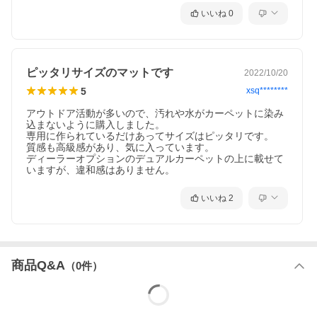
装着写真
いいね
0
ピッタリサイズのマットです
2022/10/20
5
xsq********
アウトドア活動が多いので、汚れや水がカーペットに染み
込まないように購入しました。

専用に作られているだけあってサイズはピッタリです。

質感も高級感があり、気に入っています。

ディーラーオプションのデュアルカーペットの上に載せて
いますが、違和感はありません。
いいね
2
商品Q&A
（
0
件）