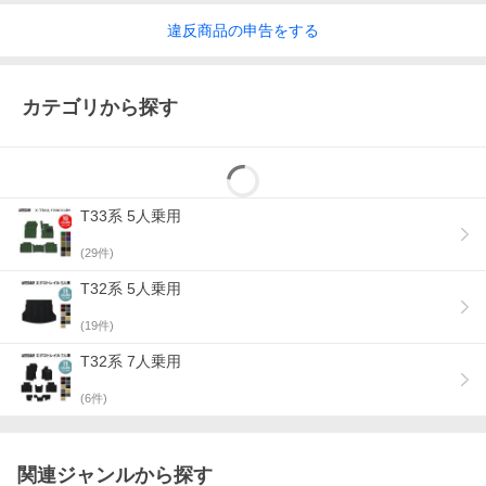
違反
商品の
申告をする
カテゴリから探す
T33系 5人乗用
(
29
件)
T32系 5人乗用
(
19
件)
T32系 7人乗用
(
6
件)
関連ジャンルから探す