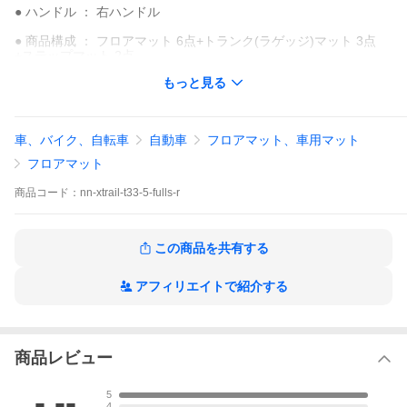
● ハンドル ： 右ハンドル
● 商品構成 ： フロアマット 6点+トランク(ラゲッジ)マット 3点
+ステップマット 2点
もっと見る
● 付属品 : 取付用粘着式面ファスナー
床面洗浄剤
取付説明書
車、バイク、自転車
自動車
フロアマット、車用マット
● 床面固定フックに対応のリング付
フロアマット
★特殊エンボス構造により繊細で立体的な凹凸が表現されてお
商品
コード：
nn-xtrail-t33-5-fulls-r
り、それと耐候性に優れたラバーの柔軟な硬度が調和して、足元
を適度なグリップ力で包みます。
★裏材はクッション性、吸音効果に優れた、厚さ約４ｍｍの重厚
フェルト仕様。また装着時のズレ防止性を高めるためにアクリル
この商品を共有する
系樹脂を特殊コーティングしており、車体床面に食いつき安定し
た滑り止め効果があります。
アフィリエイトで紹介する
★お手入れ方法 汚れた場合、ラバーマット 表面は水洗いや濡
れたタオルやスポンジ等でお手入れできます。裏面フェルト部が
濡れた場合、しっかり乾かしてください。
(半乾きで使用すると、カビや異臭の原因になります)
★こちらの商品は、「光触媒消臭加工キャンペーン」対象外にな
商品レビュー
ります。
ロック糸カラー変更オプションはこちら
-.--
5
4