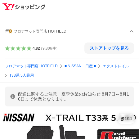
フロアマット専門店 HOTFIELD
ストアトップを見る
4.82
（
9,806
件
）
フロアマット専門店 HOTFIELD
■ NISSAN 日産 ■
エクストレイル
T33系 5人乗用
配送に関するご注意 夏季休業のお知らせ 8月7日～8月1
6日まで休業となります。
1
/
11