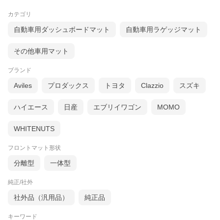
カテゴリ
自動車用ダッシュボードマット
自動車用ラゲッジマット
その他車用マット
ブランド
Aviles
プロダックス
トヨタ
Clazzio
スズキ
ハイエース
日産
エブリイワゴン
MOMO
WHITENUTS
フロントマット形状
分離型
一体型
素材について
純正/社外
社外品（汎用品）
純正品
キーワード