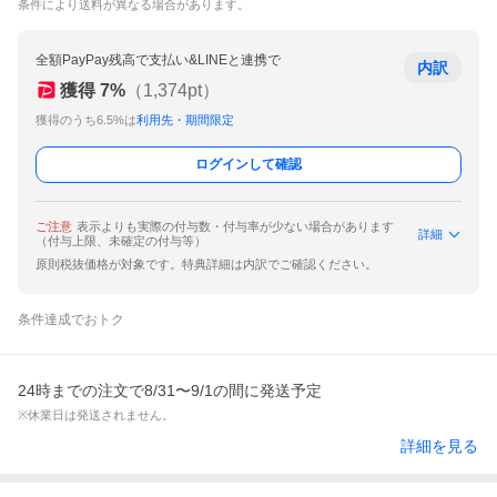
条件により送料が異なる場合があります。
全額PayPay残高で支払い&LINEと連携で
内訳
獲得
7
%
（
1,374
pt）
獲得のうち6.5%は
利用先・期間限定
ログインして確認
ご注意
表示よりも実際の付与数・付与率が少ない場合があります
詳細
（付与上限、未確定の付与等）
原則税抜価格が対象です。特典詳細は内訳でご確認ください。
条件達成でおトク
24時までの注文で8/31〜9/1の間に発送予定
※休業日は発送されません。
詳細を見る