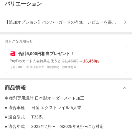
バリエーション
【追加オプション】バンパーガードの有無、レビューを書きますか?
おトクなお知らせ
合計5,000円相当プレゼント！
21,450
16,450
PayPayカード入会特典を使うと
円
円
うち2,000円相当は利用先・期間限定。他条件あり
商品情報
車種別専用設計 日本製オーダーメイド加工
● 適合車種 ： 日産 エクストレイル 5人乗
● 適合型式 ： T33系
● 適合年式 ： 2022年7月〜 ※2025年9月〜にも対応