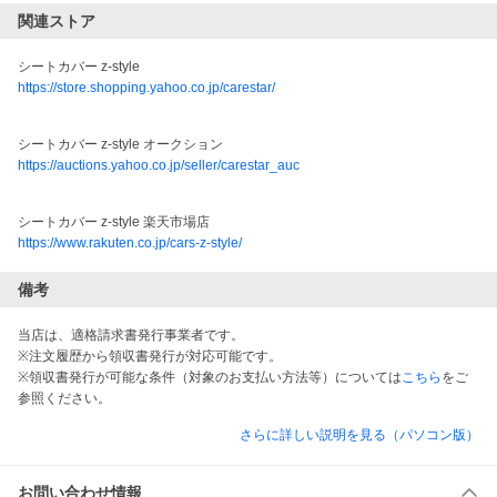
関連ストア
シートカバー z-style 
https://store.shopping.yahoo.co.jp/carestar/
シートカバー z-style オークション
https://auctions.yahoo.co.jp/seller/carestar_auc
シートカバー z-style 楽天市場店
https://www.rakuten.co.jp/cars-z-style/
備考
当店は、適格請求書発行事業者です。
※注文履歴から領収書発行が対応可能です。
※領収書発行が可能な条件（対象のお支払い方法等）については
こちら
をご
参照ください。
さらに詳しい説明を見る（パソコン版）
お問い合わせ情報