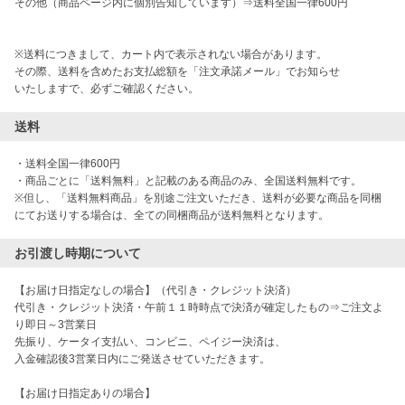
その他（商品ページ内に個別告知しています）⇒送料全国一律600円

※送料につきまして、カート内で表示されない場合があります。

その際、送料を含めたお支払総額を「注文承諾メール」でお知らせ

いたしますで、必ずご確認ください。
送料
・送料全国一律600円

・商品ごとに「送料無料」と記載のある商品のみ、全国送料無料です。

※但し、「送料無料商品」を別途ご注文いただき、送料が必要な商品を同梱
にてお送りする場合は、全ての同梱商品が送料無料となります。
お引渡し時期について
【お届け日指定なしの場合】（代引き・クレジット決済）

代引き・クレジット決済・午前１１時時点で決済が確定したもの⇒ご注文よ
り即日～3営業日

先振り、ケータイ支払い、コンビニ、ペイジー決済は、

入金確認後3営業日内にご発送させていただきます。

【お届け日指定ありの場合】
