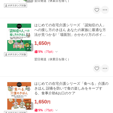
翌日発送（休業日を除く）
はじめての在宅介護シリーズ 「認知症の人」
への接し方のきほん あなたの家族に最適な方
法が見つかる!「場面別」かかわり方のポイン
ト
1,650
円
5
%
（
75
pt
）
翌日発送（休業日を除く）
はじめての在宅介護シリーズ「食べる」介護の
きほん 誤嚥を防いで食の楽しみをキープす
る、食事介助&お口のケア
1,650
円
5
%
（
75
pt
）