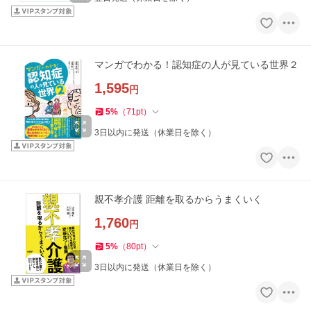
マンガでわかる！認知症の人が見ている世界２
1,595
円
5
%
（
71
pt
）
3日以内に発送（休業日を除く）
親不孝介護 距離を取るからうまくいく
1,760
円
5
%
（
80
pt
）
3日以内に発送（休業日を除く）