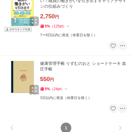
い！職員の働きがいを引き出すキャリアデザイ
ンの仕組みづくり
2,750
円
5
%
（
125
pt
）
7〜9日以内に発送（休業日を除く）
健康管理手帳 りずむのおと ショートケーキ 血
圧手帳
550
円
5
%
（
24
pt
）
3日以内に発送（休業日を除く）
1