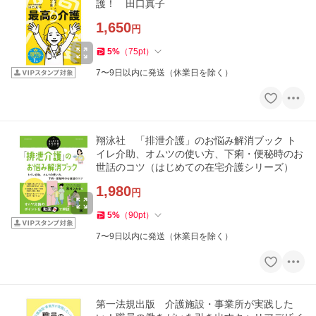
護！ 田口真子
1,650
円
5
%
（
75
pt
）
7〜9日以内に発送（休業日を除く）
翔泳社 「排泄介護」のお悩み解消ブック ト
イレ介助、オムツの使い方、下痢・便秘時のお
世話のコツ（はじめての在宅介護シリーズ）
1,980
円
5
%
（
90
pt
）
7〜9日以内に発送（休業日を除く）
第一法規出版 介護施設・事業所が実践した