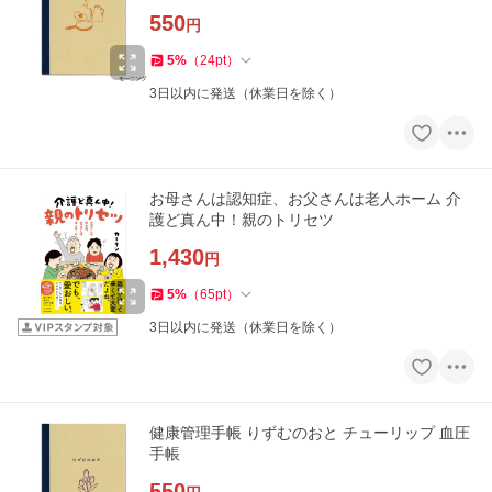
550
円
5
%
（
24
pt
）
3日以内に発送（休業日を除く）
お母さんは認知症、お父さんは老人ホーム 介
護ど真ん中！親のトリセツ
1,430
円
5
%
（
65
pt
）
3日以内に発送（休業日を除く）
健康管理手帳 りずむのおと チューリップ 血圧
手帳
550