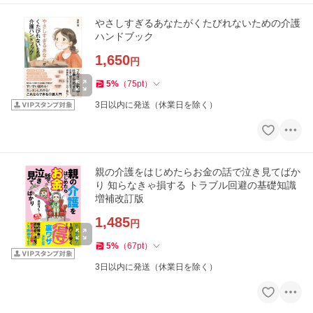
やさしすぎるあなたがくたびれないための介護
ハンドブック
1,650
円
5
%
（
75
pt
）
3日以内に発送（休業日を除く）
親の介護をはじめたらお金の話で泣き見てばか
り 知らなきゃ損する トラブル回避の基礎知識
増補改訂版
1,485
円
5
%
（
67
pt
）
3日以内に発送（休業日を除く）