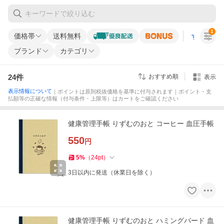
1
価格帯
送料無料
すべての条
ブランド
カテゴリ
24
件
おすすめ順
表示
表示情報について
｜ポイントは原則税抜価格を基準に付与されます｜ポイント・支
払額等の正確な情報（付与条件・上限等）はカートをご確認ください
健康管理手帳 りずむのおと コーヒー 血圧手帳
550
円
5
%
（
24
pt
）
3日以内に発送（休業日を除く）
健康管理手帳 りずむのおと ハミングバード 血