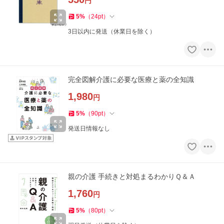
円
5
%
（
24
pt
）
3日以内に発送（休業日を除く）
完全図解介護に必要な医療と薬の全知識
1,980
円
5
%
（
90
pt
）
発送日情報なし
親の介護 手続きと対処まるわかりＱ＆Ａ
1,760
円
5
%
（
80
pt
）