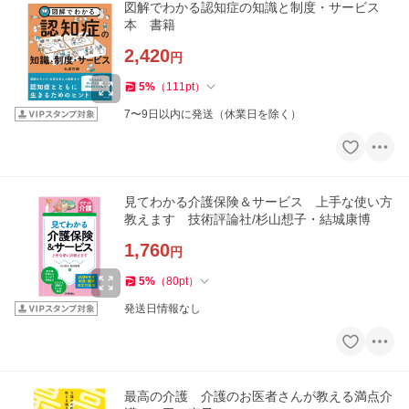
図解でわかる認知症の知識と制度・サービス
本 書籍
2,420
円
5
%
（
111
pt
）
7〜9日以内に発送（休業日を除く）
見てわかる介護保険＆サービス 上手な使い方
教えます 技術評論社/杉山想子・結城康博
1,760
円
5
%
（
80
pt
）
発送日情報なし
最高の介護 介護のお医者さんが教える満点介