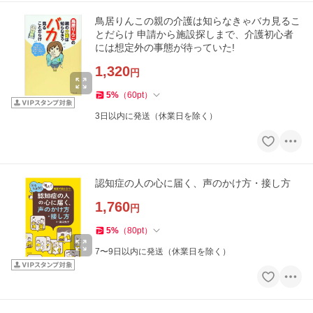
鳥居りんこの親の介護は知らなきゃバカ見るこ
とだらけ 申請から施設探しまで、介護初心者
には想定外の事態が待っていた!
1,320
円
5
%
（
60
pt
）
3日以内に発送（休業日を除く）
認知症の人の心に届く、声のかけ方・接し方
1,760
円
5
%
（
80
pt
）
7〜9日以内に発送（休業日を除く）