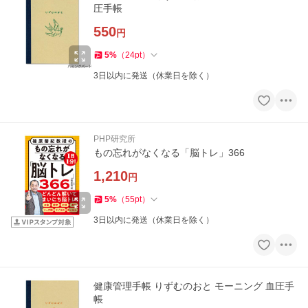
圧手帳
550
円
5
%
（
24
pt
）
3日以内に発送（休業日を除く）
PHP研究所
もの忘れがなくなる「脳トレ」366
1,210
円
5
%
（
55
pt
）
3日以内に発送（休業日を除く）
健康管理手帳 りずむのおと モーニング 血圧手
帳