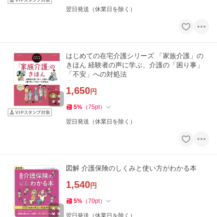
翌日発送（休業日を除く）
はじめての在宅介護シリーズ 「家族介護」の
きほん 経験者の声に学ぶ、介護の「困り事」
「不安」への対処法
1,650
円
5
%
（
75
pt
）
翌日発送（休業日を除く）
図解 介護保険のしくみと使い方がわかる本
1,540
円
5
%
（
70
pt
）
翌日発送（休業日を除く）