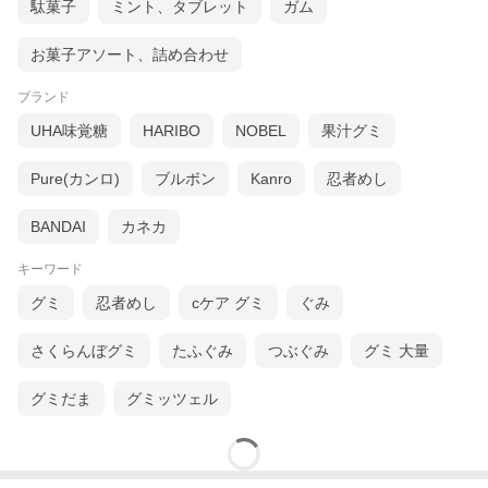
駄菓子
ミント、タブレット
ガム
お菓子アソート、詰め合わせ
ブランド
UHA味覚糖
HARIBO
NOBEL
果汁グミ
Pure(カンロ)
ブルボン
Kanro
忍者めし
BANDAI
カネカ
キーワード
グミ
忍者めし
cケア グミ
ぐみ
さくらんぼグミ
たふぐみ
つぶぐみ
グミ 大量
グミだま
グミッツェル