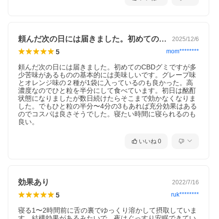
頼んだ次の日には届きました。初めてのC…
2025/12/6
5
mom********
頼んだ次の日には届きました。初めてのCBDグミですが多
少苦味があるものの基本的には美味しいです。グレープ味
とオレンジ味の２種が1袋に入っているのも良かった。高
濃度なのでひと粒を半分にして食べています。初日は酩酊
状態になりましたが数日続けたらそこまで効かなくなりま
した。でもひと粒の半分〜4分の3もあれば充分効果はある
のでコスパは良さそうでした。寝たい時間に寝られるのも
良い。
いいね
0
効果あり
2022/7/16
5
ruk********
寝る1〜2時間前に舌の裏でゆっくり溶かして摂取していま
す。結構効果があるみたいで、夜はぐっすり安眠できてい