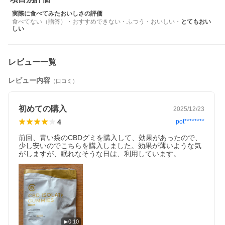
環境を整える働きがあると世界中で注目を集めています。
2017年に世界保健機関（WHO）がCBDの安全性を発表すると、
実際に食べてみたおいしさの評価
それまで一部でしか注目されていなかったCBDは、ヘルスケア分
食べてない（贈答）
・
おすすめできない
・
ふつう
・
おいしい
・
とてもおい
野（健康食品・美容産業）へと広がり、拡大の一途をたどってい
しい
ます。
日本ではまだ認知度が低いCBDですが、既に欧米諸国ではセルフ
メディケーションサプリメントとしての地位を確立しつつありま
す。
レビュー一覧
■商品ラインナップ・特徴■
レビュー内容
（口コミ）
[
CBD高濃度リキッド
] 質の高いリラックスタイムをお求めの方
に！
[
CBDワックス(超高濃度)
] よりナチュラル、より高濃度お求めの方
に！
初めての購入
2025/12/23
[
ベイプ・ヴィポライザー
] CBD専用の吸引デバイスです。
4
pot********
[
CBDグミ
] CBDをもっと手軽に美味しく楽しみたい方に！
</font>
前回、青い袋のCBDグミを購入して、効果があったので、
少し安いのでこちらを購入しました。効果が薄いような気
がしますが、眠れなそうな日は、利用しています。
0:10