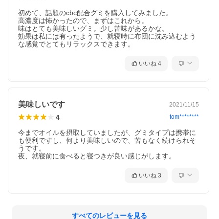
初めて、話題のcbc配合グミを購入してみました。

高濃度は怖かったので、まずはこれから。

味はとても美味しいグミ。少し苦味があるかな。

効果は私には有ったようで、就寝時に布団に沈み込むよう
な感覚でとてもリラックスできます。
いいね
4
美味しいです
2021/11/15
4
tom********
今までオイルを摂取していましたが、グミタイプは携帯に
も便利ですし、何より美味しいので、苦もなく続けられそ
うです。

夜、就寝前に食べると寝つきが良い感じがします。
いいね
3
すべてのレビューを見る