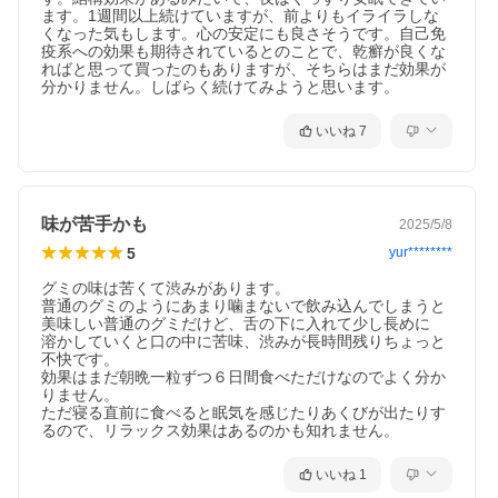
ます。1週間以上続けていますが、前よりもイライラしな
くなった気もします。心の安定にも良さそうです。自己免
疫系への効果も期待されているとのことで、乾癬が良くな
ればと思って買ったのもありますが、そちらはまだ効果が
分かりません。しばらく続けてみようと思います。
いいね
7
味が苦手かも
2025/5/8
5
yur********
グミの味は苦くて渋みがあります。

普通のグミのようにあまり噛まないで飲み込んでしまうと
美味しい普通のグミだけど、舌の下に入れて少し長めに

溶かしていくと口の中に苦味、渋みが長時間残りちょっと
不快です。

効果はまだ朝晩一粒ずつ６日間食べただけなのでよく分か
りません。

ただ寝る直前に食べると眠気を感じたりあくびが出たりす
るので、リラックス効果はあるのかも知れません。
いいね
1