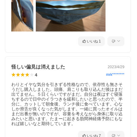
いいね
1
怪しい偏見は消えました
2023/4/29
4
mrk********
わりとイヤな気分を引きずる性格なので、依存性も無さそ
うだし購入しました。頭痛、肩こりも取り込んだ後はまだ
出てません。５日くらいですがまだ。自分は夜はすぐ寝落
ちするので日中のイラつきを緩和したいと思ったので、半
分に、カットして朝食後、ランチ後に食べています。心な
しか滑舌が良くなった気がします。一緒に買ったオイルは
まだ出番が無いのですが、容量を考えながら身体に取り込
みたいと思います。たまーに起きる肋間神経痛予防にもな
れば嬉しいなと期待しています。
いいね
7