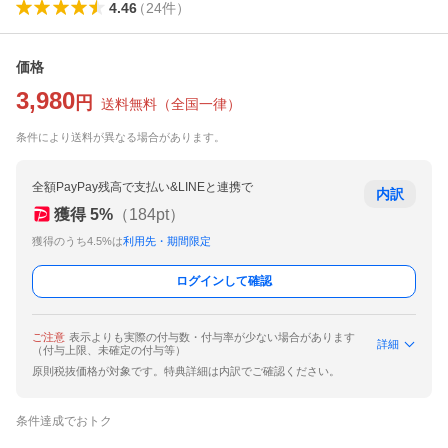
4.46
（
24
件
）
価格
3,980
円
送料無料
（
全国一律
）
条件により送料が異なる場合があります。
全額PayPay残高で支払い&LINEと連携で
内訳
獲得
5
%
（
184
pt）
獲得のうち4.5%は
利用先・期間限定
ログインして確認
ご注意
表示よりも実際の付与数・付与率が少ない場合があります
詳細
（付与上限、未確定の付与等）
原則税抜価格が対象です。特典詳細は内訳でご確認ください。
条件達成でおトク