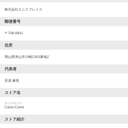
株式会社カニスプレイス
郵便番号
〒
708-0841
住所
岡山県津山市川崎1363番地2
代表者
安達 麻美
ストア名
カニスカニス
Canis-Canis
ストア紹介