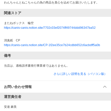
わんちゃんとねこちゃんの為の商品を真心を込めてお届けいたします。
関連ストア
またねボックス　輪空
https://canis-canis.notion.site/7702c03ef2074ff49744ddd96347ba52
消臭紙　CP
https://canis-canis.notion.site/CP-1f2ee35ce7b24cdbb652c6acbdff5a0b
備考
当店は、適格請求書発行事業者ではありません。
さらに詳しい説明を見る（パソコン版）
お問い合わせ情報
運営責任者
安達 麻美