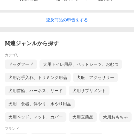
CPはきっとあなたとペットの日常を快適なものに
してくれます(*^▽^*)
違反
商品の
申告をする
ぜひ、お試しください。
関連ジャンルから探す
カテゴリ
ドッグフード
犬用トイレ用品、ペットシーツ、おむつ
犬用お手入れ、トリミング用品
犬服、アクセサリー
犬用首輪、ハーネス、リード
犬用サプリメント
犬用 食器、餌やり、水やり用品
犬用ベッド、マット、カバー
犬用医薬品
犬用おもちゃ
ブランド