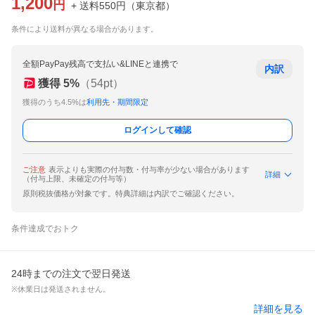
1,200
円
+ 送料
550
円
（
東京都
）
条件により送料が異なる場合があります。
全額PayPay残高で支払い&LINEと連携で
内訳
獲得
5
%
（
54
pt）
獲得のうち4.5%は
利用先・期間限定
ログインして確認
ご注意
表示よりも実際の付与数・付与率が少ない場合があります
詳細
（付与上限、未確定の付与等）
原則税抜価格が対象です。特典詳細は内訳でご確認ください。
条件達成でおトク
24時までの注文で翌日発送
※休業日は発送されません。
詳細を見る