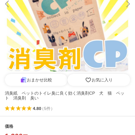
おまかせ比較
お気に入り
消臭紙 ペットのトイレ臭に良く効く消臭剤CP 犬 猫 ペッ
ト 消臭剤 臭い
4.80
（
5
件
）
価格