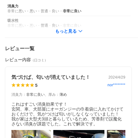
消臭力
非常に悪い
・
悪い
・
普通
・
良い
・
非常に良い
吸水性
非常に悪い
・
悪い
・
普通
・
良い
・
非常に良い
もっと見る
レビュー一覧
レビュー内容
（口コミ）
気づけば、匂いが消えていました！
2024/4/29
5
nor********
消臭力
：
非常に良い
、
厚み
：
薄め
これはすごい消臭効果です！

玄関、車、犬部屋にオーガンジーの巾着袋に入れてかけて
おくだけで、気がつけば匂いがしなくなっていました！

我が家は大型犬3頭と暮らしているため、芳香剤で誤魔化
さない消臭が課題でした。これで解決です。