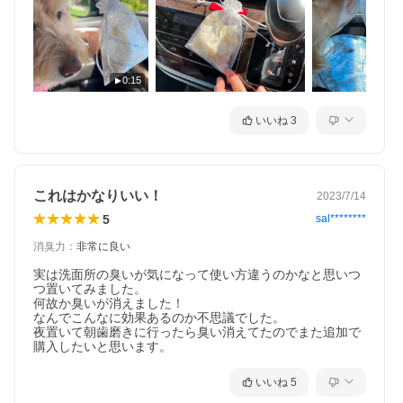
0:15
あなたとペットの日常を快適なものにしてくれま
す。
いいね
3
この消臭剤は、100％天然成分のパルプと硫化鉄で作
られた環境に優しい商品です。
特にペット臭に効果を発揮！使い方もお手軽。
これはかなりいい！
ちょっとした臭いの気になる場所に置くだけで、消
2023/7/14
臭効果を発揮します。
5
sal********
悪臭はもう心配いりません。何度使っても大丈夫。
消臭力
：
非常に良い
使用後は燃えるゴミとして捨てられます。
実は洗面所の臭いが気になって使い方違うのかなと思いつ
環境に配慮しながらも効果的な消臭を実現した
紙の
つ置いてみました。

何故か臭いが消えました！

消臭剤。
なんでこんなに効果あるのか不思議でした。

天然成分でできたこの商品は、ペットとの暮らしに
夜置いて朝歯磨きに行ったら臭い消えてたのでまた追加で
購入したいと思います。
は安心です！
いいね
5
※タバコの臭い・芳香は消しません。