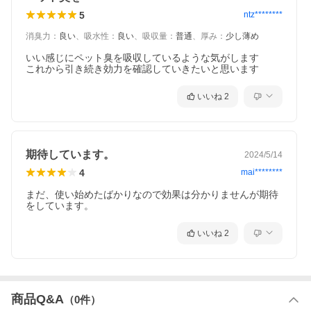
5
ntz********
消臭力
：
良い
、
吸水性
：
良い
、
吸収量
：
普通
、
厚み
：
少し薄め
いい感じにペット臭を吸収しているような気がします

これから引き続き効力を確認していきたいと思います
いいね
2
期待しています。
2024/5/14
4
mai********
まだ、使い始めたばかりなので効果は分かりませんが期待
をしています。
使用例
いいね
2
・猫砂に混ぜてもOK・ゴミ箱の内蓋に貼る・ペ
ット用トイレトレーに貼る・冷蔵庫内・靴箱・押
し入れ
商品Q&A
（
0
件）
・靴の中・トイレ・車の中・マットレス下・・・