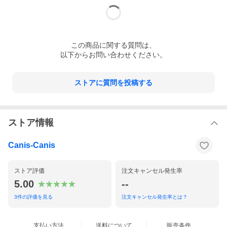
など
液体ではないので、置く場所、使う場所に困りま
せん。
この
商品
に関する質問は、
以下からお問い合わせください。
※実際に使用したモニターさんからも
ストアに質問を投稿する
「共働きで留守中の臭いが帰宅後なくなった！」
ストア情報
「CPを置くようになってから臭いがすることを忘
れてた」「猫砂の変える頻度が減った」
Canis-Canis
「芳香剤でごまかす事がなくなった」など・・・
ストア評価
注文キャンセル発生率
5.00
--
3
件の評価を見る
注文キャンセル発生率とは？
支払い方法
送料について
販売条件