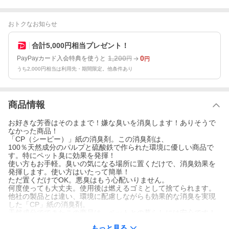
おトクなお知らせ
合計5,000円相当プレゼント！
1,200
0
PayPayカード入会特典を使うと
円
円
うち2,000円相当は利用先・期間限定。他条件あり
商品情報
お好きな芳香はそのままで！嫌な臭いを消臭します！ありそうで
なかった商品！
「CP（シーピー）」紙の消臭剤。この消臭剤は、
100％天然成分のパルプと硫酸鉄で作られた環境に優しい商品で
す。特にペット臭に効果を発揮！
使い方もお手軽。臭いの気になる場所に置くだけで、消臭効果を
発揮します。使い方はいたって簡単！
ただ置くだけでOK。悪臭はもう心配いりません。
何度使っても大丈夫。使用後は燃えるゴミとして捨てられます。
他社の製品とは違い、環境に配慮しながらも効果的な消臭を実現
した「CP」紙の消臭剤。
天然成分でできたこの商品は、ペットとの暮らしには安心です！
毎日の暮らしに溶け込み、あなたとペットの日常を快適なものに
もっと見る