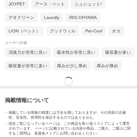
JOYPET
アース・ペット
シュシュット!
デオクリーン
Laundly
IRIS OHYAMA
LION（ペット）
グッドウィル
Pet-Cool
オカ
ユーザー評価
消臭力が非常に良い
吸水性が非常に良い
吸収量が多い
吸収量が非常に多い
厚みが少し厚め
厚みが厚め
掲載情報について
・掲載している情報の精度には万全を期しておりますが、その内容の正確
性、安全性、有用性を保証するものではありません。
・現在ご覧になっているページは、この
商品
を取り扱うストアによって運営
されています。 ページに記載されている内容
や商品、ご購入
、ご購入に関
するご質問は、直接各ストアにお問い合わせください。