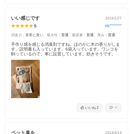
※捨てる時は燃えるゴミで可能ですが市区町村の指示
に従って捨ててください。
いい感じです
2024/1/27
5
ntz********
消臭力
：
非常に良い
、
吸水性
：
普通
、
吸収量
：
普通
、
厚み
：
普通
手作り感を感じる消臭剤ですね。ほのかに木の香りがしま
す。説明書も入っています。6袋入っています。ワンコを
飼っているので、車に設置しています。効きそうです。
いいね
2
ペット臭を
2024/4/14