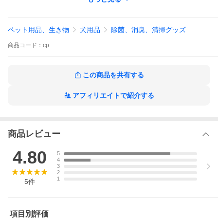
してくれます。
※タバコの臭い・芳香は消しません。
※捨てる時は燃えるゴミで市区町村の指示に従って捨ててくださ
い。
ペット用品、生き物
犬用品
除菌、消臭、清掃グッズ
ご注意
商品
コード：
cp
使用しはじめて１週間程度で使う場所によっては（湿気の多い場
所等）パックの色が黄色くなりますが
酸化反応の為臭いを吸収している証拠になります。もし、気にな
るようでしたら、
この商品を共有する
量を増やす、もしくは、新しいものを追加する等をお試しくださ
い。
変色しても効果自体に問題はございません。
アフィリエイトで紹介する
これからは、臭いを芳香
商品レビュー
剤でごまかさない！
4.80
5
4
3
2
1
5
件
項目別評価