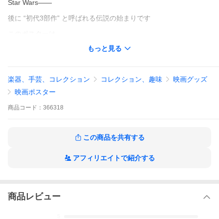
Star Wars――
後に “初代3部作” と呼ばれる伝説の始まりです
このポスターは
あの時代の熱量をそのまま閉じ込めた一枚
もっと見る
ルークがライトセーバーを掲げ
背後にはダース・ベイダーの圧倒的存在感
楽器、手芸、コレクション
コレクション、趣味
映画グッズ
レイア ハン・ソロ チューバッカ C-3PO R2-D2 …
映画ポスター
そしてデス・スター
商品
コード：
366318
もう全部入り
少年時代の心を撃ち抜いたビジュアルが ここにある
この商品を共有する
続く 帝国の逆襲 ジェダイの帰還へと続く壮大な物語
アフィリエイトで紹介する
ライトセーバーの音
ハイパースペースへ入る瞬間のきらめき
ヨーダの言葉
商品レビュー
あのラストシーンの余韻
5