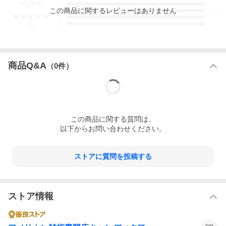
-.--
全部 壁に飾った瞬間によみがえる
4
この
商品
に関するレビューはありません
3
2
キャンディタワーがオススメするのは
1
-
件
ただのポスターじゃない
「原点を飾る」という選択
ガレージに貼れば
商品Q&A
（
0
件）
そこは反乱軍の秘密基地
リビングに貼れば
あの時代の映画館
初代3部作に心を奪われたすべての世代へ …
この
商品
に関する質問は、
この一枚は アナタのフォースを呼び覚ます
以下からお問い合わせください。
May the Force be with you.
（フォースと共にあらんことを）
（￣ー￣）ニヤリ☆
ストアに質問を投稿する
サイズ：横61cm×縦91.5cm（約）
材質：ペーパー
ストア情報
※フレームは付きません。ポスターのみのお届けです。