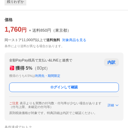
残りわずか
価格
1,760
円
+ 送料
850
円
（
東京都
）
同一ストア11,000円以上で
送料無料
対象商品を見る
条件により送料が異なる場合があります。
全額PayPay残高で支払い&LINEと連携で
内訳
獲得
5
%
（
80
pt）
獲得のうち4.5%は
利用先・期間限定
ログインして確認
ご注意
表示よりも実際の付与数・付与率が少ない場合があります
詳細
（付与上限、未確定の付与等）
原則税抜価格が対象です。特典詳細は内訳でご確認ください。
条件達成でおトク