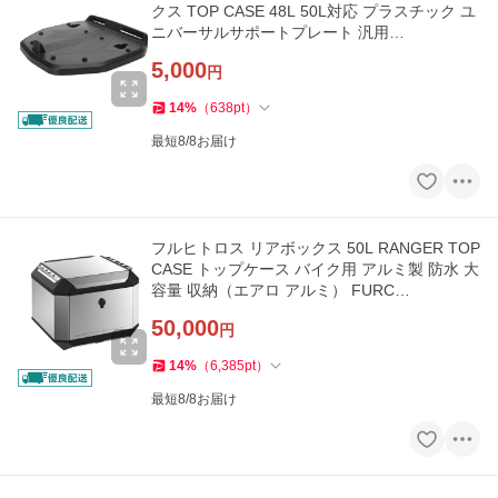
クス TOP CASE 48L 50L対応 プラスチック ユ
ニバーサルサポートプレート 汎用…
5,000
円
14
%
（
638
pt
）
最短8/8お届け
フルヒトロス リアボックス 50L RANGER TOP
CASE トップケース バイク用 アルミ製 防水 大
容量 収納（エアロ アルミ） FURC…
50,000
円
14
%
（
6,385
pt
）
最短8/8お届け