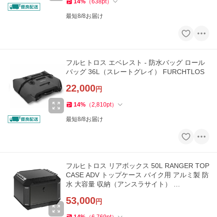
14
%
（
638
pt
）
最短8/8お届け
フルヒトロス エベレスト - 防水バッグ ロール
バッグ 36L（スレートグレイ） FURCHTLOS
22,000
円
14
%
（
2,810
pt
）
最短8/8お届け
フルヒトロス リアボックス 50L RANGER TOP
CASE ADV トップケース バイク用 アルミ製 防
水 大容量 収納（アンスラサイト） …
53,000
円