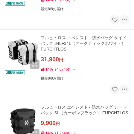
14
%
（
6,769
pt
）
最短8/8お届け
フルヒトロス エベレスト - 防水バッグ サイド
バック 34L+34L（アークティックホワイト）
FURCHTLOS
31,900
円
14
%
（
4,074
pt
）
最短8/8お届け
フルヒトロス エベレスト - 防水バッグ シート
バック 5L（カーボンブラック） FURCHTLOS
9,900
円
14
%
（
1,264
pt
）