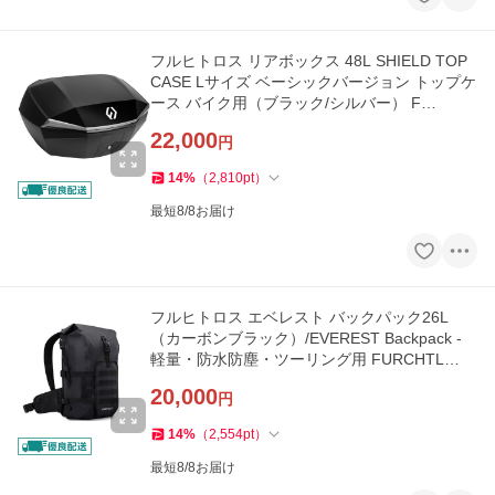
フルヒトロス リアボックス 48L SHIELD TOP
CASE Lサイズ ベーシックバージョン トップケ
ース バイク用（ブラック/シルバー） F…
22,000
円
14
%
（
2,810
pt
）
最短8/8お届け
フルヒトロス エベレスト バックパック26L
（カーボンブラック）/EVEREST Backpack -
軽量・防水防塵・ツーリング用 FURCHTL…
20,000
円
14
%
（
2,554
pt
）
最短8/8お届け