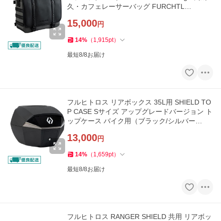
久・カフェレーサーバッグ FURCHTL…
15,000
円
14
%
（
1,915
pt
）
最短8/8お届け
フルヒトロス リアボックス 35L用 SHIELD TO
P CASE Sサイズ アップグレードバージョン ト
ップケース バイク用（ブラック/シルバー…
13,000
円
14
%
（
1,659
pt
）
最短8/8お届け
フルヒトロス RANGER SHIELD 共用 リアボッ