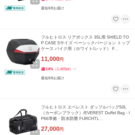
最短8/8お届け
フルヒトロス リアボックス 35L用 SHIELD TO
P CASE Sサイズ ベーシックバージョン トップ
ケース バイク用（ホワイト/レッド） F…
11,000
円
14
%
（
1,405
pt
）
最短8/8お届け
フルヒトロス エベレスト ダッフルバッグ50L
（カーボンブラック）/EVEREST Duffel Bag - I
P66準拠・防水防塵 FURCHTL…
27,000
円