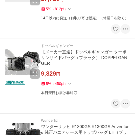
5
%
（
812
pt
）
14日以内に発送（お取り寄せ販売）（休業日を除く）
ドッペルギャンガー
【メーカー直送】ドッペルギャンガー ターポ
リンサイドバッグ（ブラック） DOPPELGAN
GER
9,829
円
5
%
（
450
pt
）
本日翌日お届け非対応
Wunderlich
ワンダーリッヒ R1300GS R1300GS Adventur
e 純正パニアケース用トップバッグ LH（ブラ