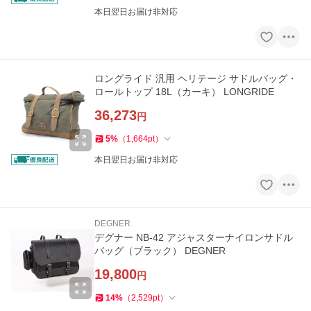
本日翌日お届け非対応
ロングライド 汎用 ヘリテージ サドルバッグ・
ロールトップ 18L（カーキ） LONGRIDE
36,273
円
5
%
（
1,664
pt
）
本日翌日お届け非対応
DEGNER
デグナー NB-42 アジャスターナイロンサドル
バッグ（ブラック） DEGNER
19,800
円
14
%
（
2,529
pt
）