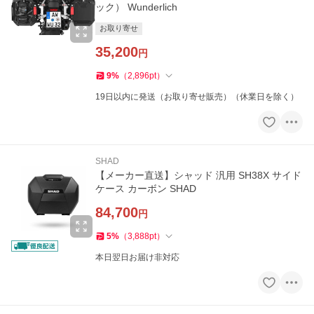
ック） Wunderlich
お取り寄せ
35,200
円
9
%
（
2,896
pt
）
19日以内に発送（お取り寄せ販売）（休業日を除く）
SHAD
【メーカー直送】シャッド 汎用 SH38X サイド
ケース カーボン SHAD
84,700
円
5
%
（
3,888
pt
）
本日翌日お届け非対応