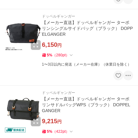
ドッペルギャンガー
【メーカー直送】ドッペルギャンガー ターポ
リンシングルサイドバッグ（ブラック） DOPP
ELGANGER
6,150
円
5
%
（
280
pt
）
1〜3日以内に発送（メーカー在庫）（休業日を除く）
ドッペルギャンガー
【メーカー直送】ドッペルギャンガー ターポ
リンサドルバッグWPS（ブラック） DOPPEL
GANGER
9,215
円
5
%
（
422
pt
）