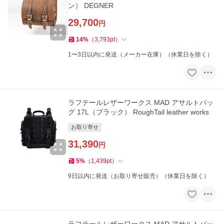
ン） DEGNER
29,700
円
14
%
（
3,793
pt
）
1〜3日以内に発送（メーカー在庫）（休業日を除く）
ラフテールレザーワークス MAD アサルトバッ
グ 17L（ブラック） RoughTail leather works
お取り寄せ
31,390
円
5
%
（
1,439
pt
）
9日以内に発送（お取り寄せ販売）（休業日を除く）
ラフテールレザーワークス MAD アサルトバッ