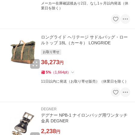
メーカー在庫確認後あり2日、なし1ヶ月以内発送（休
業日を除く）
ロングライド ヘリテージ サドルバッグ・ロー
ルトップ 18L（カーキ） LONGRIDE
お取り寄せ
36,273
円
5
%
（
1,664
pt
）
11日以内に発送（お取り寄せ販売）（休業日を除く）
DEGNER
デグナー NPB-1 ナイロンバッグ用ワンタッチ
金具 DEGNER
2,238
円