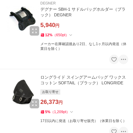
DEGNER
デグナー SBH-1 サドルバッグホルダー（ブラ
ック） DEGNER
5,940
円
12
%
（
650
pt
）
メーカー在庫確認後あり2日、なし1ヶ月以内発送（休
業日を除く）
ロングライド スイングアームバッグ ワックス
コットン SOFTAIL（ブラック） LONGRIDE
お取り寄せ
26,373
円
5
%
（
1,209
pt
）
17日以内に発送（お取り寄せ販売）（休業日を除く）