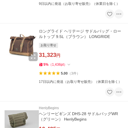
9日以内に発送（お取り寄せ販売）（休業日を除く）
ロングライド ヘリテージ サドルバッグ・ロー
ルトップ 9.5L（ブラウン） LONGRIDE
お取り寄せ
31,323
円
5
%
（
1,436
pt
）
5.00
（
3
件
）
17日以内に発送（お取り寄せ販売）（休業日を除く）
HenlyBegins
ヘンリービギンズ DHS-28 サドルバッグWR
（グリーン） HenlyBegins