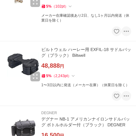
5
%
（
102
pt
）
メーカー在庫確認後あり2日、なし1ヶ月以内発送（休
業日を除く）
ビルトウェル ハーレー用 EXFIL-18 サドルバッ
グ（ブラック） Biltwell
48,888
円
5
%
（
2,243
pt
）
1〜3日以内に発送（メーカー在庫）（休業日を除く）
DEGNER
デグナー NB-1 アメリカンナイロンサドルバッ
グ ボトルホルダー付（ブラック） DEGNER
16,500
円