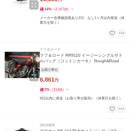
14
%
（
2,107
pt
）
メーカー在庫確認後あり2日、なし1ヶ月以内発送（休
業日を除く）
ラフ＆ロード
ラフ＆ロード RR9110 イージーシングルサド
ルバッグ（コットンカーキ） Rough&Road
お取り寄せ
6,861
円
5
%
（
314
pt
）
9日以内に発送（お取り寄せ販売）（休業日を除く）
DEGNER
デグナー NB-213 防水サイドバッグ（ブラッ