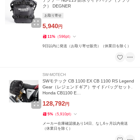
ク） DEGNER
お取り寄せ
5,940
円
11
%
（
596
pt
）
9日以内に発送（お取り寄せ販売）（休業日を除く）
SW-MOTECH
SWモテック CB 1100 EX CB 1100 RS Legend
Gear（レジェンドギア）サイドバッグセット.
Honda CB1100 E…
128,792
円
5
%
（
5,910
pt
）
メーカー在庫確認後あり14日、なし6ヶ月以内発送
（休業日を除く）