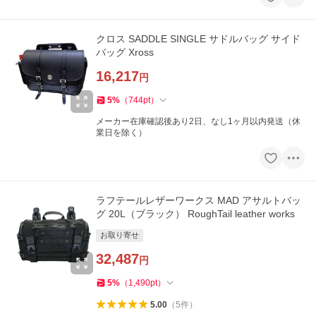
クロス SADDLE SINGLE サドルバッグ サイド
バッグ Xross
16,217
円
5
%
（
744
pt
）
メーカー在庫確認後あり2日、なし1ヶ月以内発送（休
業日を除く）
ラフテールレザーワークス MAD アサルトバッ
グ 20L（ブラック） RoughTail leather works
お取り寄せ
32,487
円
5
%
（
1,490
pt
）
5.00
（
5
件
）