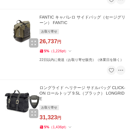
FANTIC キャバレロ サイドバッグ（セージグリ
ーン） FANTIC
お取り寄せ
26,737
円
5
%
（
1,226
pt
）
22日以内に発送（お取り寄せ販売）（休業日を除く）
ロングライド ヘリテージ サドルバッグ CLICK-
ON ロールトップ 9.5L（ブラック） LONGRID
E
お取り寄せ
31,323
円
5
%
（
1,436
pt
）