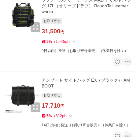
グ 17L（オリーブドラブ） RoughTail leather
works
お取り寄せ
31,500
円
5
%
（
1,445
pt
）
9日以内に発送（お取り寄せ販売）（休業日を除く）
アンブート サイドバッグ EX（ブラック） AM
BOOT
お取り寄せ
17,710
円
5
%
（
812
pt
）
14日以内に発送（お取り寄せ販売）（休業日を除く）