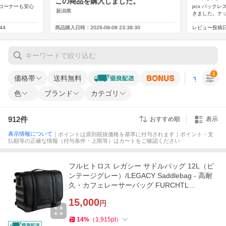
1
価格帯
送料無料
すべての条
色
ブランド
カテゴリ
912
件
おすすめ順
表示
表示情報について
｜ポイントは原則税抜価格を基準に付与されます｜ポイント・支
払額等の正確な情報（付与条件・上限等）はカートをご確認ください
フルヒトロス レガシー サドルバッグ 12L（ビ
ンテージグレー）/LEGACY Saddlebag - 高耐
久・カフェレーサーバッグ FURCHTL…
15,000
円
14
%
（
1,915
pt
）