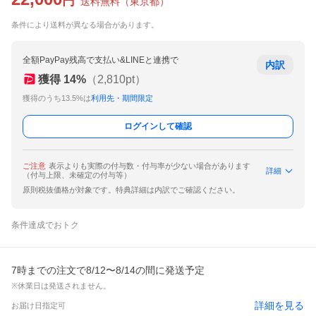
円
送料無料
（
東京都
）
条件により送料が異なる場合があります。
全額PayPay残高で支払い&LINEと連携で
内訳
獲得
14
%
（
2,810
pt）
獲得のうち13.5%は
利用先・期間限定
ログインして確認
ご注意
表示よりも実際の付与数・付与率が少ない場合があります
詳細
（付与上限、未確定の付与等）
原則税抜価格が対象です。特典詳細は内訳でご確認ください。
条件達成でおトク
7時までの注文で8/12〜8/14の間に発送予定
※休業日は発送されません。
詳細を見る
お届け日指定可