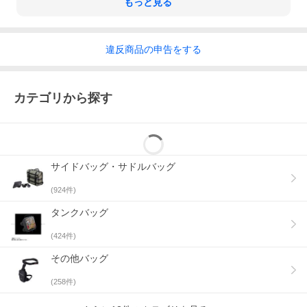
もっと見る
カラー
アークティックホワイト
備考
違反
商品の
申告をする
32〜40Lの拡張可能なダブルマウスロールバッグ。高周波溶着TP
U製。IP66の防水・防塵性能を備えています。付属のストラップ
でバイクに直接取り付けてテールバッグとして使用したり、Bag×
Bagアクセサリーストラップ（別売）を使用してEVERESTダッフ
カテゴリから探す
ルバッグに取り付けたりできます。ショルダーストラップとバイ
ク固定ストラップが標準装備されています。
※掲載画像はイメージです。実際の商品とは色味や仕様が異なる
場合がございます。
サイドバッグ・サドルバッグ
(
924
件)
タンクバッグ
(
424
件)
その他バッグ
(
258
件)