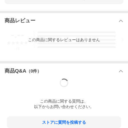
商品レビュー
-.--
5
4
この
商品
に関するレビューはありません
3
2
1
-
件
商品Q&A
（
0
件）
この
商品
に関する質問は、
●メーカー名：フルヒトロス / FURCHTLOS
以下からお問い合わせください。
●商品名：エベレスト - 防水バッグ ロールバッグ 36L（アークテ
ィックホワイト）
ストアに質問を投稿する
●メーカー品番：FU06EVRB003602
●JANコード：6977504940085