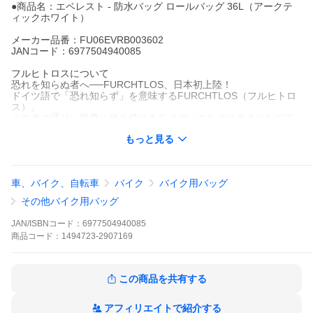
●商品名：エベレスト - 防水バッグ ロールバッグ 36L（アークテ
ィックホワイト）
メーカー品番：FU06EVRB003602
JANコード：6977504940085
フルヒトロスについて
恐れを知らぬ者へ──FURCHTLOS、日本初上陸！
ドイツ語で「恐れ知らず」を意味するFURCHTLOS（フルヒトロ
ス）。
その名の通り、限界に挑み続けるライダーのために生まれたブラ
ンドが、ついに2025年、日本に初上陸！
もっと見る
世界10カ国以上で高く評価され、厳格な品質基準をクリアしたFU
RCHTLOSのトップケース＆サイドケース。
そのデザイン性と機能美は、ドイツの権威あるデザイン賞「レッ
ドドット賞」を2年連続受賞という快挙にも裏付けられています。
車、バイク、自転車
バイク
バイク用バッグ
2023年：「RANGER」アルミケースファミリー受賞
2024年：「SHIELD」プラスチックケースシリーズ受賞
その他バイク用バッグ
そして、2025年異例のスピードで東京・大阪・名古屋モーターサ
イクルショーに出展！
JAN/ISBNコード：
6977504940085
実際にその品質とデザインを多くのユーザーに体感していただ
商品
コード：
1494723-2907169
き、高評価を得ました。
「…
この商品を共有する
アフィリエイトで紹介する