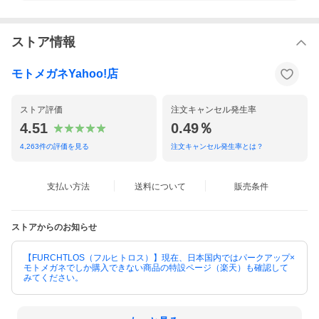
GIVI（ジビ）、COOCASE（クーケース）、SHAD（シャッド）と
いった定番ブランドと並び、フルヒトロスも豊富なサイズと取付
ストア情報
タイプを取り揃えています。
ツーリングから通勤まで、用途に合わせて最適なケースをお選び
いただけます。
モトメガネYahoo!店
商品の保証は、メーカー保証書の内容に準じます。
ストア評価
注文キャンセル発生率
フルヒトロスについて
恐れを知らぬ者へ──FURCHTLOS、日本初上陸！
4.51
0.49％
ドイツ語で「恐れ知らず」を意味するFURCHTLOS（フルヒトロ
ス）。
4,263
件の評価を見る
注文キャンセル発生率とは？
その名の通り、限界に挑み続けるライダーのために生まれたブラ
ンドが、ついに2025年、日本に初上陸！
世界10カ国以上で高く評価され、厳格な品質基準をクリアしたFU
支払い方法
送料について
販売条件
RCHTLOSのトップケース＆サイドケース。
そのデザイン性と機能美は、ドイツの権威あるデザイン賞「レッ
ドドット賞」を2年連続受賞という快挙にも裏付けられています。
2023年：「RANGER」アルミケースファミリー受賞
ストアからのお知らせ
2024年：「SHIELD」プラスチックケースシリーズ受賞
そして、2025年異例のスピードで東京・大阪・名古屋モーターサ
【FURCHTLOS（フルヒトロス）】現在、日本国内ではパークアップ×
イクルショーに出展！
モトメガネでしか購入できない商品の特設ページ（楽天）も確認して
実際にその品質とデザインを多くのユーザーに体感していただ
みてください。
き、高評価を得ました。
「恐れを知らずに、どこまでも。」FURCHTLOSは、すべてのラ
イダーに自由と挑戦の翼を与えます。