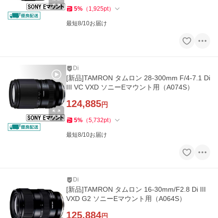
5
%
（
1,925
pt
）
最短8/10お届け
Di
[新品]TAMRON タムロン 28-300mm F/4-7.1 Di
III VC VXD ソニーEマウント用（A074S）
124,885
円
5
%
（
5,732
pt
）
最短8/10お届け
Di
[新品]TAMRON タムロン 16-30mm/F2.8 Di III
VXD G2 ソニーEマウント用（A064S）
125,884
円