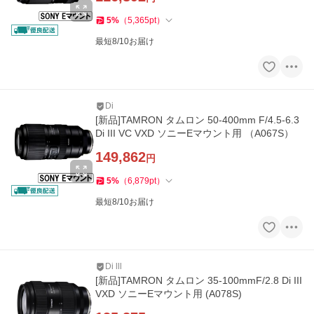
5
%
（
5,365
pt
）
最短8/10お届け
Di
[新品]TAMRON タムロン 50-400mm F/4.5-6.3
Di III VC VXD ソニーEマウント用 （A067S）
149,862
円
5
%
（
6,879
pt
）
最短8/10お届け
Di lll
[新品]TAMRON タムロン 35-100mmF/2.8 Di III
VXD ソニーEマウント用 (A078S)