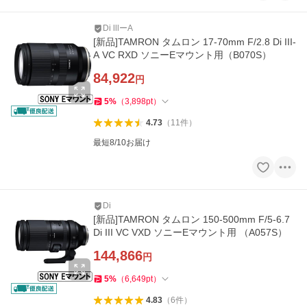
Di lllーA
[新品]TAMRON タムロン 17-70mm F/2.8 Di III-
A VC RXD ソニーEマウント用（B070S）
84,922
円
5
%
（
3,898
pt
）
4.73
（
11
件
）
最短8/10お届け
Di
[新品]TAMRON タムロン 150-500mm F/5-6.7
Di III VC VXD ソニーEマウント用 （A057S）
144,866
円
5
%
（
6,649
pt
）
4.83
（
6
件
）