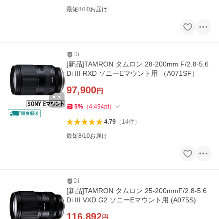
最短8/10お届け
Di
[新品]TAMRON タムロン 28-200mm F/2.8-5.6
Di III RXD ソニーEマウント用 （A071SF）
97,900
円
5
%
（
4,494
pt
）
4.79
（
14
件
）
最短8/10お届け
Di
[新品]TAMRON タムロン 25-200mmF/2.8-5.6
Di III VXD G2 ソニーEマウント用 (A075S)
116,892
円