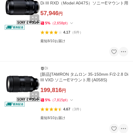
Di III RXD（Model A047S）ソニーEマウント用
57,946
円
5
%
（
2,658
pt
）
4.17
（
6
件
）
最短8/10お届け
Di
[新品]TAMRON タムロン 35-150mm F/2-2.8 Di
III VXD ソニーEマウント用 (A058S)
199,816
円
5
%
（
7,815
pt
）
4.67
（
3
件
）
最短8/10お届け