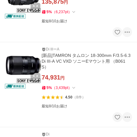
135,875
円
5
%
（
6,237
pt
）
最短8/10お届け
Di lllーA
[新品]TAMRON タムロン 18-300mm F/3.5-6.3
Di III-A VC VXD ソニーEマウント用 （B061
S）
74,931
円
5
%
（
3,439
pt
）
4.50
（
8
件
）
最短8/10お届け
Di