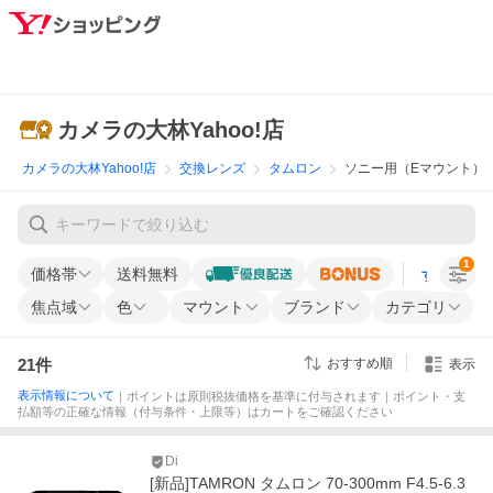
カメラの大林Yahoo!店
カメラの大林Yahoo!店
交換レンズ
タムロン
ソニー用（Eマウント）
1
価格帯
送料無料
すべての条
焦点域
色
マウント
ブランド
カテゴリ
21
件
おすすめ順
表示
表示情報について
｜ポイントは原則税抜価格を基準に付与されます｜ポイント・支
払額等の正確な情報（付与条件・上限等）はカートをご確認ください
Di
[新品]TAMRON タムロン 70-300mm F4.5-6.3