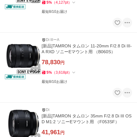
5
%
（
4,127
pt
）
最短8/10お届け
Di lllーA
[新品]TAMRON タムロン 11-20mm F/2.8 Di III-
A RXD ソニーEマウント用 （B060S）
78,830
円
5
%
（
3,618
pt
）
最短8/10お届け
Di
[新品]TAMRON タムロン 35mm F/2.8 Di III OS
D M1:2 ソニーEマウント用 （F053SF）
41,961
円