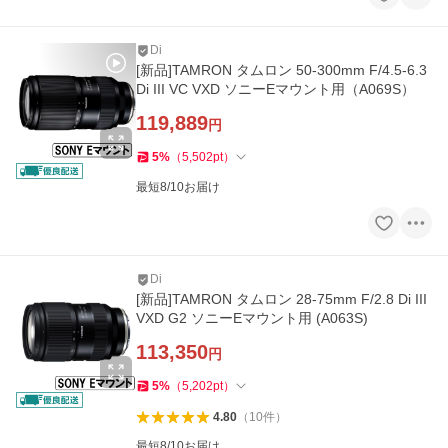
Di
[新品]TAMRON タムロン 50-300mm F/4.5-6.3
Di III VC VXD ソニーEマウント用（A069S）
119,889
円
5
%
（
5,502
pt
）
最短8/10お届け
Di
[新品]TAMRON タムロン 28-75mm F/2.8 Di III
VXD G2 ソニーEマウント用 (A063S)
113,350
円
5
%
（
5,202
pt
）
4.80
（
10
件
）
最短8/10お届け