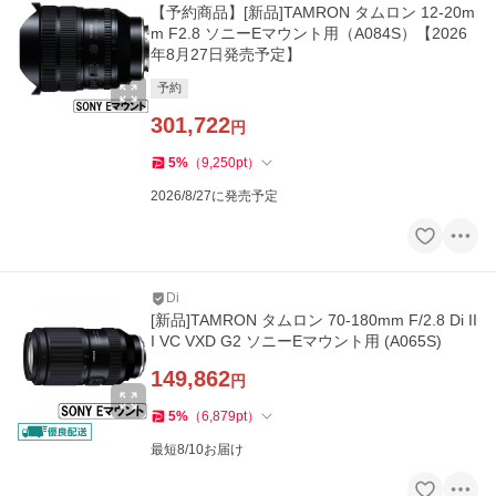
【予約商品】[新品]TAMRON タムロン 12-20m
m F2.8 ソニーEマウント用（A084S）【2026
年8月27日発売予定】
予約
301,722
円
5
%
（
9,250
pt
）
2026/8/27に発売予定
Di
[新品]TAMRON タムロン 70-180mm F/2.8 Di II
I VC VXD G2 ソニーEマウント用 (A065S)
149,862
円
5
%
（
6,879
pt
）
最短8/10お届け