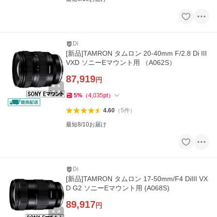
Di
[新品]TAMRON タムロン 20-40mm F/2.8 Di III
VXD ソニーEマウント用 （A062S）
87,919
円
5
%
（
4,035
pt
）
4.60
（
5
件
）
最短8/10お届け
Di
[新品]TAMRON タムロン 17-50mm/F4 DiIII VX
D G2 ソニーEマウント用 (A068S)
89,917
円