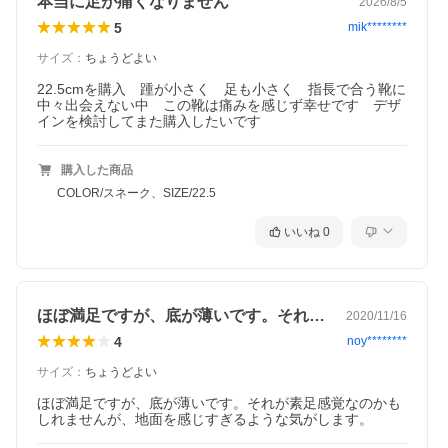
本当に足が痛くなりません
2026/8/5
5
mik********
サイズ
：
ちょうどよい
22.5cmを購入　踵が小さく　足も小さく　指長で合う靴に
中々出会えない中　この靴は痛みを感じず幸せです　デザ
インを検討してまた購入したいです
購入した商品
COLOR/スネーク、SIZE/22.5
いいね
0
ほぼ満足ですが、底が薄いです。それが素…
2020/11/16
4
noy********
サイズ
：
ちょうどよい
ほぼ満足ですが、底が薄いです。それが素足感覚なのかも
しれませんが、地面を感じすぎるような気がします。