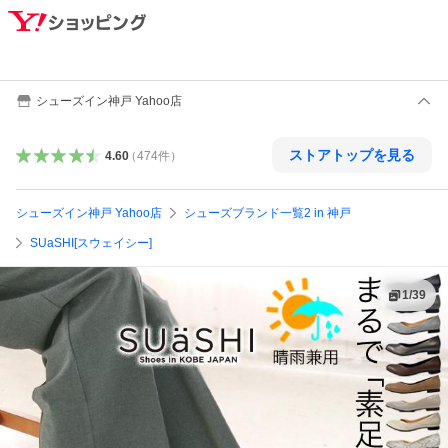
シューズイン神戸 Yahoo店
ストアトップを見る
4.60
（
474
件
）
シューズイン神戸 Yahoo店
シューズブランド一覧2 in 神戸
SUaSHI[スウェイシー]
1
/
39