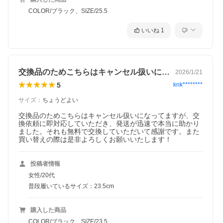
COLOR/ブラック、SIZE/25.5
いいね
1
交換品のためこちらはキャンセル扱いにな…
2026/1/21
5
knk********
サイズ
：
ちょうどよい
交換品のためこちらはキャンセル扱いになってますが、交
換依頼に即対応していただき、発送が迅速で本当に助かり
ました。それも無料で交換していただいて感謝です。また
買い替えの際は是非よろしくお願いいたします！
投稿者情報
女性/20代
普段履いているサイズ：23.5cm
購入した商品
COLOR/ブラック、SIZE/23.5