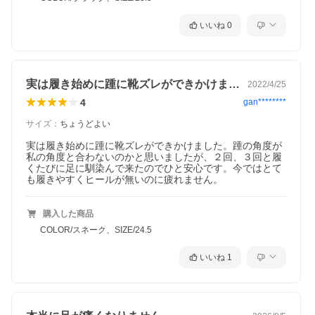
いいね
0
実は履き始めに踵に靴ズレができかけまし…
2022/4/25
4
gan********
サイズ
：
ちょうどよい
実は履き始めに踵に靴ズレができかけました。踵の角度が
私の角度と合わないのかと思いましたが、２回、３回と履
くたびに足に馴染んで来たのでひと安心です。今ではとて
も履きやすくヒールが無いのに疲れません。
購入した商品
COLOR/スネーク、SIZE/24.5
いいね
1