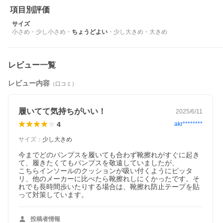
項目別評価
サイズ
小さめ
・
少し小さめ
・
ちょうどよい
・
少し大きめ
・
大きめ
レビュー一覧
レビュー内容
（口コミ）
履いてて気持ちがいい！
2025/6/11
4
akr********
サイズ
：
少し大きめ
今までどのパンプスを履いても合わず靴擦れがすぐに起き
て、履きたくてもパンプスを敬遠していましたが、

こちらインソールのクッションが吸い付くようにピッタ
リ、他のメーカーに比べたら靴擦れしにくかったです。そ
れでも長時間歩いたりする場合は、靴擦れ防止テープを貼
って対策しています。
投稿者情報