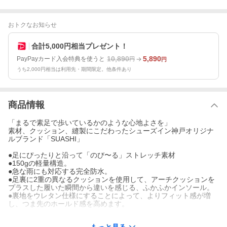
おトクなお知らせ
合計5,000円相当プレゼント！
10,890
5,890
PayPayカード入会特典を使うと
円
円
うち2,000円相当は利用先・期間限定。他条件あり
商品情報
「まるで素足で歩いているかのような心地よさを」
素材、クッション、縫製にこだわったシューズイン神戸オリジナ
ルブランド「SUASHI」
●足にぴったりと沿って「のび〜る」ストレッチ素材
●150gの軽量構造。
●急な雨にも対応する完全防水。
●足裏に2重の異なるクッションを使用して、アーチクッションを
プラスした履いた瞬間から違いを感じる、ふかふかインソール。
●裏地をウレタン仕様にすることによって、よりフィット感が増
し、つま先のホールド感を高めます。
※中敷の下のクッション性を重視しており、浮いているように感