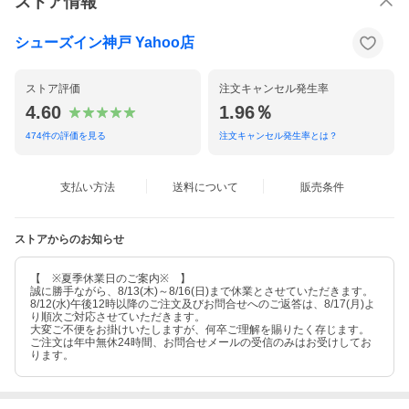
ストア情報
シューズイン神戸 Yahoo店
ストア評価
注文キャンセル発生率
4.60
1.96％
474
件の評価を見る
注文キャンセル発生率とは？
支払い方法
送料について
販売条件
ストアからのお知らせ
【 ※夏季休業日のご案内※ 】
誠に勝手ながら、8/13(木)～8/16(日)まで休業とさせていただきます。
8/12(水)午後12時以降のご注文及びお問合せへのご返答は、8/17(月)よ
り順次ご対応させていただきます。
大変ご不便をお掛けいたしますが、何卒ご理解を賜りたく存じます。
ご注文は年中無休24時間、お問合せメールの受信のみはお受けしてお
ります。