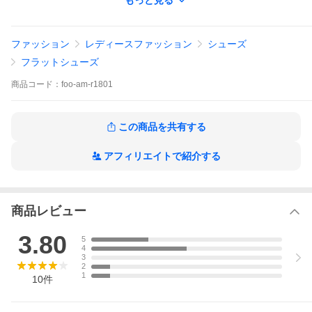
もっと見る
じる場合があります。
数回の使用で接着します。製品上、問題は無く、不良品ではござ
いませんでので、ご了承ください。
ファッション
レディースファッション
シューズ
■ヒール高さ：約1.5cm
■ワイズ：2E+
フラットシューズ
■重量(23.5cm)：約150g
■素材：合成皮革 ソール：合成ゴム
商品
コード：
foo-am-r1801
この商品を共有する
アフィリエイトで紹介する
商品レビュー
3.80
5
4
3
2
1
10
件