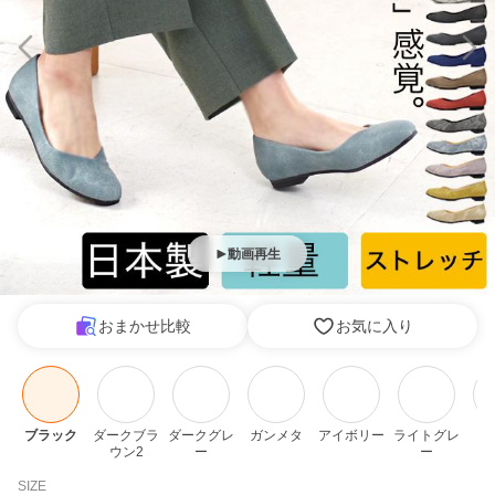
動画再生
おまかせ比較
お気に入り
ブラック
ダークブラ
ダークグレ
ガンメタ
アイボリー
ライトグレ
オ
ウン2
ー
ー
SIZE