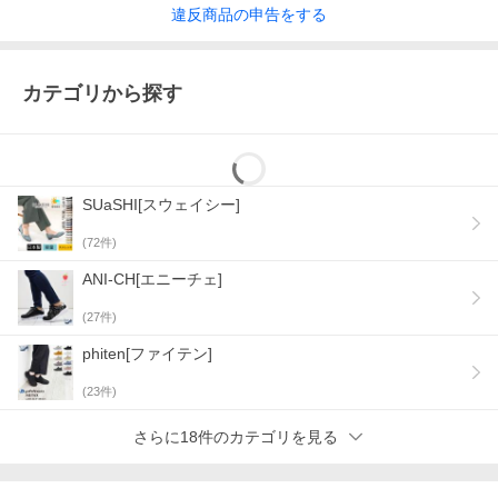
違反
商品の
申告をする
カテゴリから探す
SUaSHI[スウェイシー]
(
72
件)
ANI-CH[エニーチェ]
(
27
件)
phiten[ファイテン]
(
23
件)
さらに18件のカテゴリを見る