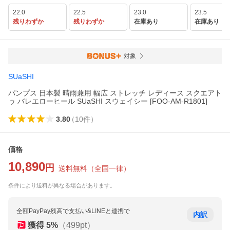
22.0
22.5
23.0
23.5
残りわずか
残りわずか
在庫あり
在庫あり
対象
SUaSHI
パンプス 日本製 晴雨兼用 幅広 ストレッチ レディース スクエアト
ゥ バレエローヒール SUaSHI スウェイシー [FOO-AM-R1801]
3.80
（
10
件
）
価格
10,890
円
送料無料
（
全国一律
）
条件により送料が異なる場合があります。
全額PayPay残高で支払い&LINEと連携で
内訳
獲得
5
%
（
499
pt）