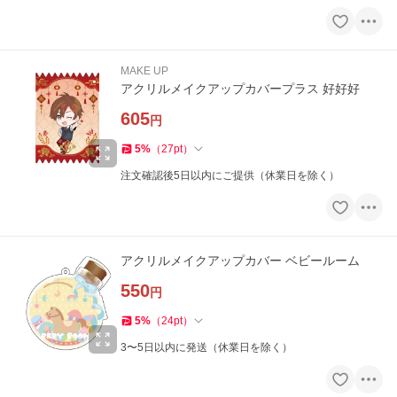
MAKE UP
アクリルメイクアップカバープラス 好好好
605
円
5
%
（
27
pt
）
注文確認後5日以内にご提供（休業日を除く）
アクリルメイクアップカバー ベビールーム
550
円
5
%
（
24
pt
）
3〜5日以内に発送（休業日を除く）