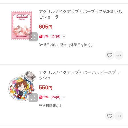
アクリルメイクアップカバープラス第3弾 いち
ごショコラ
605
円
5
%
（
27
pt
）
3〜5日以内に発送（休業日を除く）
アクリルメイクアップカバー ハッピースプラ
ッシュ
550
円
5
%
（
24
pt
）
発送日情報なし