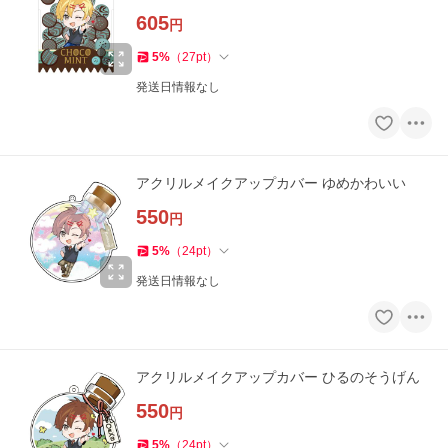
605
円
5
%
（
27
pt
）
発送日情報なし
アクリルメイクアップカバー ゆめかわいい
550
円
5
%
（
24
pt
）
発送日情報なし
アクリルメイクアップカバー ひるのそうげん
550
円
5
%
（
24
pt
）