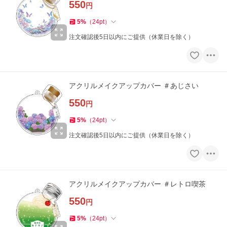
550
円
5
%
（
24
pt
）
注文確認後5日以内にご提供（休業日を除く）
アクリルメイクアップカバー ＃あじさい
550
円
5
%
（
24
pt
）
注文確認後5日以内にご提供（休業日を除く）
アクリルメイクアップカバー ＃レトロ喫茶
550
円
5
%
（
24
pt
）