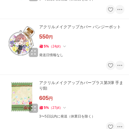
アクリルメイクアップカバー パンジーポット
550
円
5
%
（
24
pt
）
発送日情報なし
アクリルメイクアップカバープラス第3弾 手ま
り飴
605
円
5
%
（
27
pt
）
3〜5日以内に発送（休業日を除く）