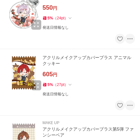
550
円
5
%
（
24
pt
）
発送日情報なし
アクリルメイクアップカバープラス アニマル
クッキー
605
円
5
%
（
27
pt
）
発送日情報なし
MAKE UP
アクリルメイクアップカバープラス第5弾 ファ
ンシーベア