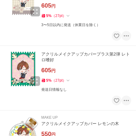
605
円
5
%
（
27
pt
）
3〜5日以内に発送（休業日を除く）
アクリルメイクアップカバープラス第2弾 レト
ロ嗜好
605
円
5
%
（
27
pt
）
発送日情報なし
MAKE UP
アクリルメイクアップカバー レモンの木
550
円