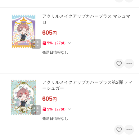
アクリルメイクアップカバープラス マシュマ
ロ
605
円
5
%
（
27
pt
）
発送日情報なし
アクリルメイクアップカバープラス第2弾 ティ
ーシュガー
605
円
5
%
（
27
pt
）
発送日情報なし