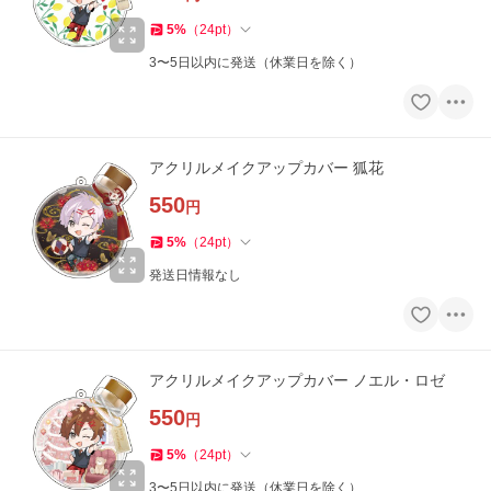
5
%
（
24
pt
）
3〜5日以内に発送（休業日を除く）
アクリルメイクアップカバー 狐花
550
円
5
%
（
24
pt
）
発送日情報なし
アクリルメイクアップカバー ノエル・ロゼ
550
円
5
%
（
24
pt
）
3〜5日以内に発送（休業日を除く）