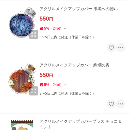
アクリルメイクアップカバー 漆黒への誘い
550
円
5
%
（
24
pt
）
3〜5日以内に発送（休業日を除く）
アクリルメイクアップカバー 絢爛の宵
550
円
5
%
（
24
pt
）
3〜5日以内に発送（休業日を除く）
アクリルメイクアップカバープラス チョコ＆
ミント