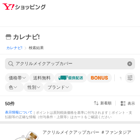
カレナビ!
カレナビ!
検索結果
価格帯
送料無料
すべての条
色
性別
ブランド
50
件
新着順
表示
表示情報について
｜ポイントは原則税抜価格を基準に付与されます｜ポイント・支
払額等の正確な情報（付与条件・上限等）はカートをご確認ください
アクリルメイクアップカバー ＃ファンタジア