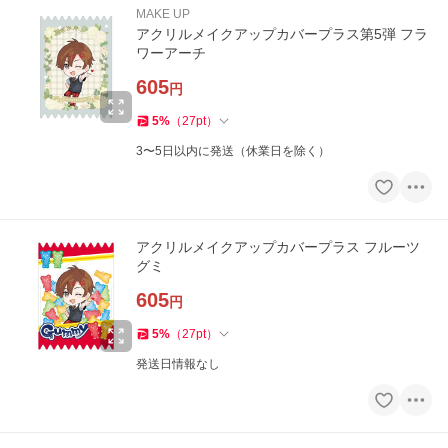
MAKE UP
アクリルメイクアップカバープラス第5弾 フラ
ワーアーチ
605
円
5
%
（
27
pt
）
3〜5日以内に発送（休業日を除く）
アクリルメイクアップカバープラス フルーツ
グミ
605
円
5
%
（
27
pt
）
発送日情報なし