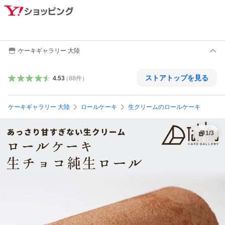
ケーキギャラリー 大陸
ストアトップを見る
4.53
（
88
件
）
ケーキギャラリー 大陸
ロールケーキ
生クリームのロールケーキ
1
/
3