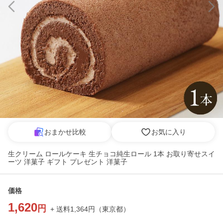
おまかせ比較
お気に入り
生クリーム ロールケーキ 生チョコ純生ロール 1本 お取り寄せスイ
ーツ 洋菓子 ギフト プレゼント 洋菓子
価格
1,620
円
+ 送料
1,364
円
（
東京都
）