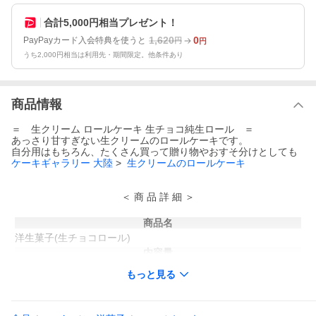
合計5,000円相当プレゼント！
1,620
0
PayPayカード入会特典を使うと
円
円
うち2,000円相当は利用先・期間限定。他条件あり
商品情報
＝ 生クリーム ロールケーキ 生チョコ純生ロール ＝
あっさり甘すぎない生クリームのロールケーキです。
自分用はもちろん、たくさん買って贈り物やおすそ分けとしても
ケーキギャラリー 大陸
>
生クリームのロールケーキ
＜ 商 品 詳 細 ＞
商品名
洋生菓子(生チョコロール)
内容量
1本
もっと見る
サイズ
縦約7cm×横約8cm×長さ18cm
原材料