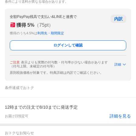
条件により送料が異なる場合があります。
全額PayPay残高で支払い&LINEと連携で
内訳
獲得
5
%
（
75
pt）
獲得のうち4.5%は
利用先・期間限定
ログインして確認
ご注意
表示よりも実際の付与数・付与率が少ない場合があります
詳細
（付与上限、未確定の付与等）
原則税抜価格が対象です。特典詳細は内訳でご確認ください。
条件達成でおトク
12時までの注文で8/10までに発送予定
詳細を見る
お届け日指定可
おトクなお知らせ