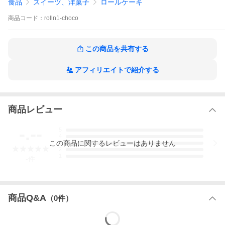
食品
スイーツ、洋菓子
ロールケーキ
卵(国産)、砂糖、小麦粉、生クリーム、チョコレート、米粉 (一
部に卵、小麦粉、乳成分含む)
商品
コード：
rolln1-choco
消費期限
解凍後3日
保存方法
この商品を共有する
冷蔵庫にて10℃以下で保存
栄養成分
アフィリエイトで紹介する
熱量327kcal たんぱく質5.2g 脂質19.5g 炭水化物32.5g 食塩相当
量0.2g
(100gあたりの推定値)
ご注意
商品レビュー
■保存料など一切使用しておりません。到着後、お早目にお召し
上がりください。
-.--
5
■手作りのため、商品写真とお届けした商品の「かたち」や「色
4
味」が少し違う場合がございます。
この
商品
に関するレビューはありません
3
■食品のため、お客様の都合での返品は承っておりません。
2
しかし、お届けした商品に不良があった場合、当店までご連絡く
1
-
件
ださい。早急にご交換させていただきます。
製造者
〒670-0064 兵庫県姫路市東夢前台3丁目74
株式会社 大陸 青山工場
商品Q&A
（
0
件）
よくご利用いただくシーン
■お取り寄せ・おやつ・ハレの日に
スイーツ スィーツ スウィーツ お花見 ひな祭り 端午の節句 こど