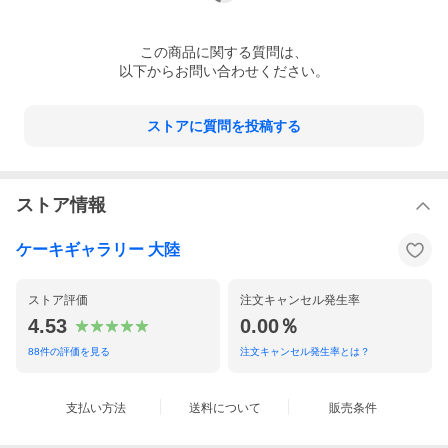
もの日 自分へのごほうび プチ贅沢 誕生日 バースデー プレゼン
ト お正月 バースデーケーキ 還暦祝い バレンタイン 敬老
の日 ホワイトデー 誕生日ケーキ 入学祝い 入園祝い 卒業祝
この
商品
に関する質問は、
い 記念日 イベント お誕生日 記念日 成人式 還暦 メモリアル パ
以下からお問い合わせください。
ーティー 長寿祝い 古希 喜寿 傘寿 米寿 卒寿 白寿 紀寿 百寿
ストアに質問を投稿する
ストア情報
ケーキギャラリー 大陸
ストア評価
注文キャンセル発生率
4.53
0.00％
88
件の評価を見る
注文キャンセル発生率とは？
支払い方法
送料について
販売条件