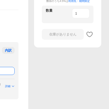
獲得のうち4.5%は
利用先・期間限定
数量
在庫がありません
内訳
付
詳細