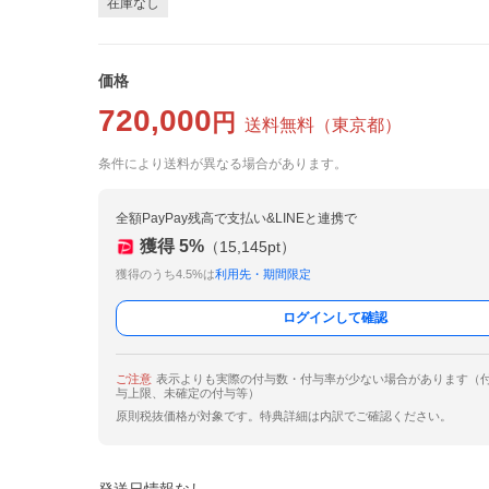
在庫なし
価格
720,000
円
送料無料
（
東京都
）
条件により送料が異なる場合があります。
全額PayPay残高で支払い&LINEと連携で
獲得
5
%
（
15,145
pt）
獲得のうち4.5%は
利用先・期間限定
ログインして確認
ご注意
表示よりも実際の付与数・付与率が少ない場合があります（
与上限、未確定の付与等）
原則税抜価格が対象です。特典詳細は内訳でご確認ください。