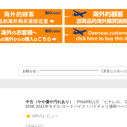
お知らせ：
******************************************
）
悪質サイトにご注意ください 現在、当社の商品画像や文章等を無断
に下回る価格設定で販売を行っている悪質なサイトがあるという報
容を確認しております。
中古（やや傷や汚れあり）
PINARELLO 「ピナレロ」 D
DISK 2021年モデル ロードバイク / バイチャリ浦和ベー
0
件のレビュー