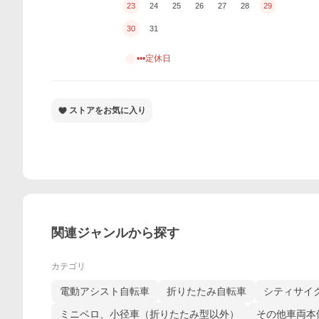
23
24
25
26
27
28
29
30
31
•••定休日
ストアをお気に入り
関連ジャンルから探す
カテゴリ
電動アシスト自転車
折りたたみ自転車
シティサイ
ミニベロ、小径車（折りたたみ型以外）
その他車両本