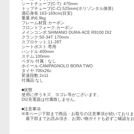
シートチューブ(C-T): 470mm
トップチューブ(C-C):525mm(ホリゾンタル換算)
適応身長:163-169cm(目安)
重量:約6.9kg
フレーム材質:カーボン
フロントフォーク:カーボン
メインコンポ:SHIMANO DURA-ACE R9100 DI2
クランク:50-34T 170mm
スプロケット:11-28T
シートポスト:専用
ハンドル:400mm
ステム:100mm
ペダル 付属：なし
ホイール:CAMPAGNOLO BORA TWO
タイヤ:700x26c
変速段数:2x11
付属品:なし
■状態
使用に伴うキズ、ヨゴレ等がございます。
DI2充電器は付属致しません。
■注意事項
※本ページ下部まで商品・お取引の注意事項が続いており
最下部までお読み頂き、お買い物ガイドも必ずご確認をお