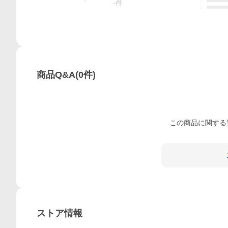
2
-
件
1
商品Q&A
(
0
件)
この
商品
に関する
ストア情報