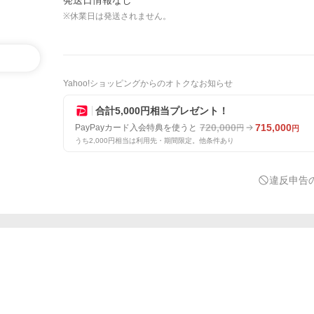
発送日情報なし
※休業日は発送されません。
Yahoo!ショッピングからのオトクなお知らせ
合計5,000円相当プレゼント！
720,000
715,000
PayPayカード入会特典を使うと
円
円
うち2,000円相当は利用先・期間限定。他条件あり
違反申告