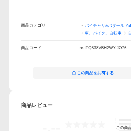
商品
カテゴリ
バイチャリ&バザール Yah
車、バイク、自転車
商品
コード
rc-ITQ538VBH2WY-JO76
この商品を共有する
商品
レビュー
5
-.--
4
この
商
3