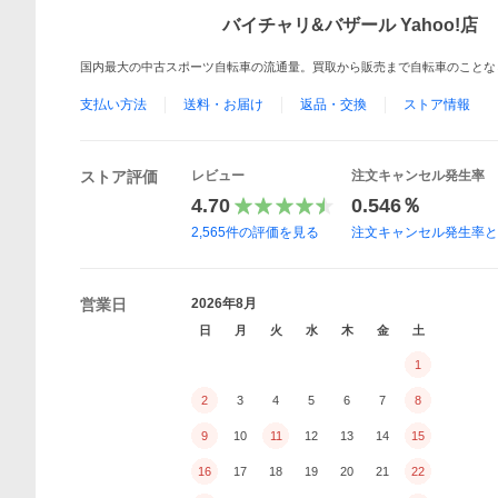
バイチャリ&バザール Yahoo!店
国内最大の中古スポーツ自転車の流通量。買取から販売まで自転車のことな
支払い方法
送料・お届け
返品・交換
ストア情報
ストア評価
レビュー
注文キャンセル発生率
4.70
0.546％
2,565
件の評価を見る
注文キャンセル発生率
営業日
2026年8月
日
月
火
水
木
金
土
1
2
3
4
5
6
7
8
9
10
11
12
13
14
15
16
17
18
19
20
21
22