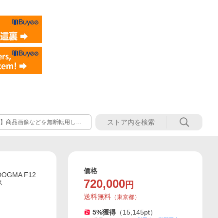
 【重要なお知らせ】商品画像などを無断転用した
転用し、且つ当社販売価格を大幅
告を受けており、当社も複数の内
価格
OGMA F12
720,000
ス
円
送料無料
（
東京都
）
5
%獲得
（
15,145
pt）