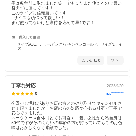
手は数年前に取れました笑　でもまだまだ使えるので買い
替えずに使ってます！

このタイプに信頼置いてます

Lサイズも頑張って欲しい！

まだ使ってないけど期待を込めて星4です！
購入した商品
タイプ/A01、カラー/ピンク×シャンペンゴールド、サイズ/Lサイ
ズ
いいね
6
丁寧な対応
2023/9/30
5
ipp********
今回少し汚れがありお店の方とのやり取りでキャンセルさ
せて頂きましたが、お店の方の対応が心ある対応で丁寧で
安心できました。

スーツケース自体はとても可愛く、若い女性から私自身は
50代ですがそのくらいの年齢の方が持っていてもこのお色
味はおかしくなく素敵でした。
