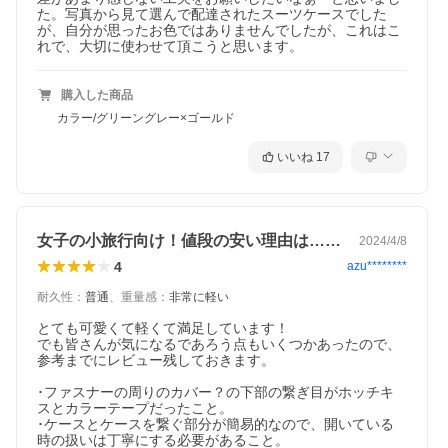
た。写真から見て選んで配達されたスーツケースでした
が、自分が思ったお色ではありませんでしたが、これはこ
れで、大切に使わせて頂こうと思います。
購入した商品
カラー/グリーングレー×ゴールド
いいね
17
女子の小旅行向け！値段の安い理由は……
2024/4/8
4
azu********
耐久性
：
普通
、
重量感
：
非常に軽い
とても可愛くて軽くて満足しています！

でも皆さんが気になるであろう点もいくつかあったので、
参考までにレビュー残しておきます。

･ファスナーの周りのカバー？の下部の繋ぎ目がホッチキ
スとカラーテープだったこと。

･ケースとケースを繋ぐ部分が簡易的なので、開いている
時の扱いは丁寧にする必要があること。
