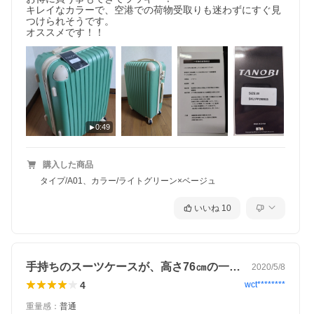
キレイなカラーで、空港での荷物受取りも迷わずにすぐ見
つけられそうです。

0:49
購入した商品
タイプ/A01、カラー/ライトグリーン×ベージュ
いいね
10
手持ちのスーツケースが、高さ76㎝の一…
2020/5/8
4
wct********
重量感
：
普通