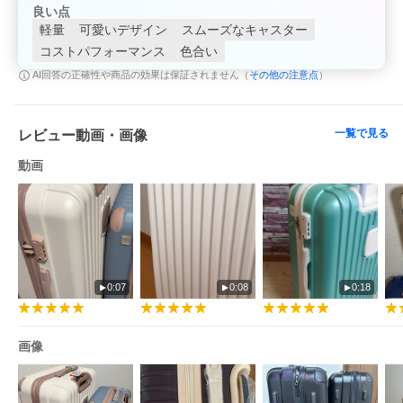
良い点
軽量
可愛いデザイン
スムーズなキャスター
コストパフォーマンス
色合い
その他の注意点
AI回答の正確性や商品の効果は保証されません（
）
一覧で見る
レビュー動画・画像
動画
0:07
0:08
0:18
画像