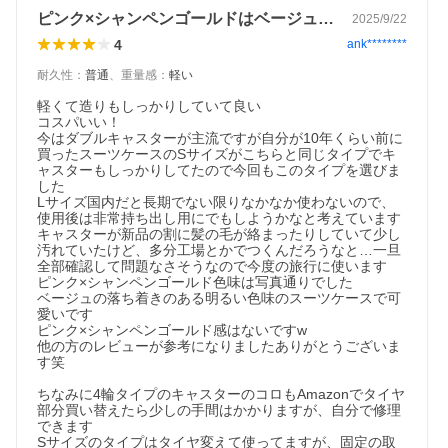
ピンク×シャンペンゴールドはベージュだよ
2025/9/22
4
ank********
耐久性
：
普通
、
重量感
：
軽い
軽くて造りもしっかりしていて良い

コスパいい！

今はダブルキャスターが主流ですが自分が10年くらい前に
買ったスーツケースのSサイズがこちらと同じタイプでキ
ャスターもしっかりしてたので今回もこのタイプを選びま
した

Lサイズ国内だと長期でない限りなかなか使わないので、
使用後は非常持ち出し用にでもしようかなと考えています

キャスターが新品の割に髪の毛が絡まったりしていて少し
汚れていたけど、多分工場とかでつくんだろうなと…一旦
全部確認して問題なさそうなので今度の旅行に使います

ピンク×シャンペンゴールド色味は写真通りでした

ベージュの落ち着きのある明るい色味のスーツケースで可
愛いです

ピンク×シャンペンゴールド感はないですw

他の方のレビューが参考になりましたありがとうございま
す笑

ちなみに4輪タイプのキャスターのコロもAmazonでタイヤ
部分買い替えたら少しの手間はかかりますが、自分で修理
できます

Sサイズのタイプはタイヤ変えて使ってますが、固定の取