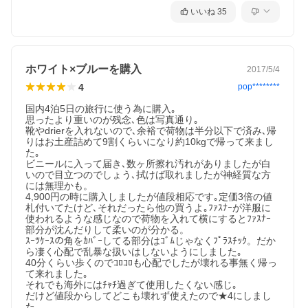
いいね
35
ホワイト×ブルーを購入
2017/5/4
4
pop********
国内4泊5日の旅行に使う為に購入｡

思ったより重いのが残念､色は写真通り｡

靴やdrierを入れないので､余裕で荷物は半分以下で済み､帰
りはお土産詰めて9割くらいになり約10kgで帰って来まし
た｡

ビニールに入って届き､数ヶ所擦れ汚れがありましたが白
いので目立つのでしょう､拭けば取れましたが神経質な方
には無理かも。

4,900円の時に購入しましたが値段相応です｡定価3倍の値
札付いてたけど､それだったら他の買うよ｡ﾌｧｽﾅｰが洋服に
使われるような感じなので荷物を入れて横にするとﾌｧｽﾅｰ
部分が沈んだりして柔いのが分かる。

ｽｰﾂｹｰｽの角をｶﾊﾞｰしてる部分はｺﾞﾑじゃなくﾌﾟﾗｽﾁｯｸ。だか
ら凄く心配で乱暴な扱いはしないようにしました｡

40分くらい歩くのでｺﾛｺﾛも心配でしたが壊れる事無く帰っ
て来れました｡

それでも海外にはﾁｬﾁ過ぎて使用したくない感じ｡

だけど値段からしてどこも壊れず使えたので★4にしまし
た｡