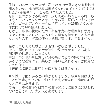
手持ちのスーツケースが、高さ76㎝の一番大きい海外旅行
用のものか、機内持込み出来そうな(今までずっと預けてま
したが)布製キャリーしかありませんでした。

今回、服のかさばる冬場や、少し長めの帰省をする時にち
ょうどいいスーツケースをこんなお買い得価格で見つけた
ので、ゴールデンウィークに予定していた2週間近くの帰
省に向けてMを購入しました。

しかし、昨今の状況のため、出発予定の数週間前に予定を
キャンセルしました。よって中に荷物を詰めることも出来
なかったので、実際に使った感想が書けず、すみません。

箱から出して見た感じ、まぁ軽いかなと感じました。

でも、周りのファスナーが途中で引っかかることもあり、
開け閉めし易いとは言えない。

中は、ハンドルを仕舞う部分の裏がまるで2本のパイプが
あるような感覚です。柔らかい洋服を入れる分には問題な
いのかな？

全体的に収納力は期待したほど良くは無さそう。

耐久性に心配があるとの声がありますが、結局今回は使う
ことが出来なかったので何とも言えませんが、確かに心配
なところはあります。

でも、日本の空港では海外の空港のように乱暴には扱われ
ないと思うので、大丈夫と期待します。
購入した商品