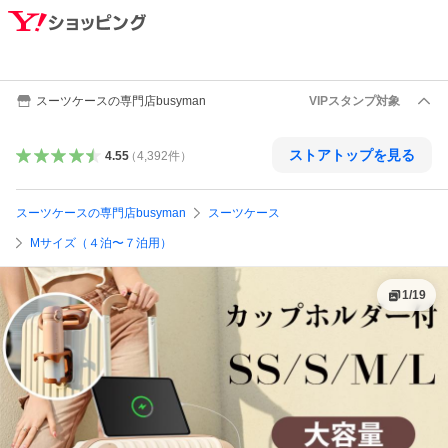
スーツケースの専門店busyman
VIPスタンプ対象
ストアトップを見る
4.55
（
4,392
件
）
スーツケースの専門店busyman
スーツケース
Mサイズ（４泊〜７泊用）
1
/
19