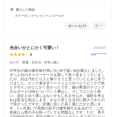
購入した商品
カラー/ピンク×シャンペンゴールド
いいね
24
色合いがとにかく可愛い！
2025/5/7
4
wat********
耐久性
：
普通
、
重量感
：
非常に軽い
中学生の娘の修学旅行用にSとMで迷いMを購入しました。
ずっと白のキャリーケースを探して色々見まくっていまし
たが、白は汚れたり人と被りそうと思っていたときに見つ
けました。ピンク過ぎずベージュよりのベビーピンクで色
とデザインがとにかく良かったです。娘の希望のドリンク
ホルダーとUSBもついていう事なし。そしてとにかく軽
い。頑丈とゆう感じはないかもしれませんが、値段を考え
れば妥当な気はします。かなり安くなる日に購入できたの
で良かったですが、定価に近いと高く感じたかと思いま
す。1ヶ月違いで高校の息子の修学旅行もあるので、この
色味なら男の子が持っていても問題なしです。ただ、男子
の3泊4日の少し遠出の旅はこのつくりならボコボコになっ