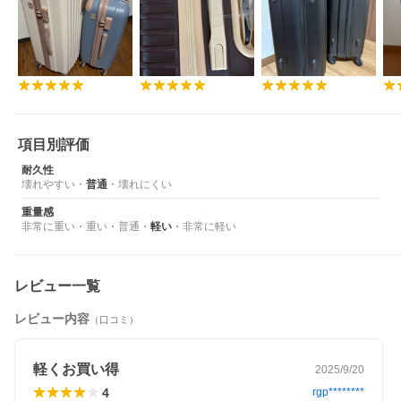
項目別評価
耐久性
壊れやすい
・
普通
・
壊れにくい
重量感
非常に重い
・
重い
・
普通
・
軽い
・
非常に軽い
レビュー一覧
レビュー内容
（口コミ）
軽くお買い得
2025/9/20
4
rgp********