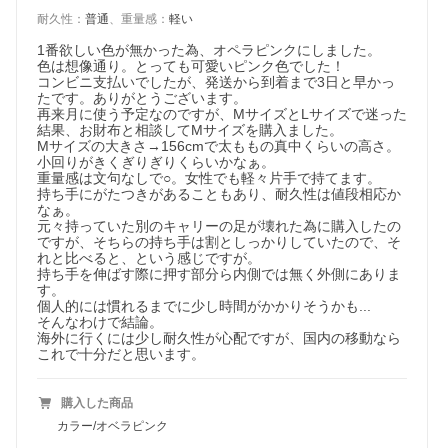
耐久性
：
普通
、
重量感
：
軽い
1番欲しい色が無かった為、オペラピンクにしました。

色は想像通り。とっても可愛いピンク色でした！

コンビニ支払いでしたが、発送から到着まで3日と早かっ
たです。ありがとうございます。

再来月に使う予定なのですが、MサイズとLサイズで迷った
結果、お財布と相談してMサイズを購入ました。

Mサイズの大きさ→156cmで太ももの真中くらいの高さ。

小回りがきくぎりぎりくらいかなぁ。

重量感は文句なしで○。女性でも軽々片手で持てます。

持ち手にがたつきがあることもあり、耐久性は値段相応か
なぁ。

元々持っていた別のキャリーの足が壊れた為に購入したの
ですが、そちらの持ち手は割としっかりしていたので、そ
れと比べると、という感じですが。

持ち手を伸ばす際に押す部分ら内側では無く外側にありま
す。

個人的には慣れるまでに少し時間がかかりそうかも...

そんなわけで結論。

海外に行くには少し耐久性が心配ですが、国内の移動なら
これで十分だと思います。
購入した商品
カラー/オベラピンク