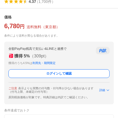
4.37
（
1,700
件
）
価格
6,780
円
送料無料
（
東京都
）
条件により送料が異なる場合があります。
全額PayPay残高で支払い&LINEと連携で
内訳
獲得
5
%
（
309
pt）
獲得のうち4.5%は
利用先・期間限定
ログインして確認
ご注意
表示よりも実際の付与数・付与率が少ない場合があります
詳細
（付与上限、未確定の付与等）
原則税抜価格が対象です。特典詳細は内訳でご確認ください。
条件達成でおトク