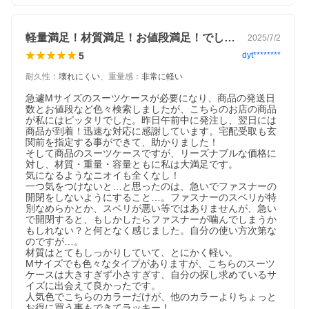
軽量満足！材質満足！お値段満足！でした！
2025/7/2
5
dyt********
耐久性
：
壊れにくい
、
重量感
：
非常に軽い
急遽Mサイズのスーツケースが必要になり、商品の発送日
数とお値段など色々検索しましたが、こちらのお店の商品
が私にはピッタリでした。昨日午前中に発注し、翌日には
商品が到着！迅速な対応に感謝しています。宅配受取も玄
関前を指定する事ができて、助かりました！

そして商品のスーツケースですが、リーズナブルな価格に
対し、材質・重量・容量ともに私は大満足です。

気になるようなニオイも全くなし！

一つ気をつけないと…と思ったのは、急いでファスナーの
開閉をしないようにすること…。ファスナーのスベリが特
別なめらかとか、スベリが悪い等ではありませんが、急い
で開閉すると、もしかしたらファスナーが噛んでしまうか
もしれない？と何となく感じました。自分の使い方次第な
のですが…。

材質はとてもしっかりしていて、とにかく軽い。

Mサイズでも色々なタイプがありますが、こちらのスーツ
ケースは大きすぎず小さすぎす、自分の探し求めているサ
イズに出会えて良かったです。

人気色でこちらのカラーだけが、他のカラーよりちょっと
お得に買う事もできてラッキー！
