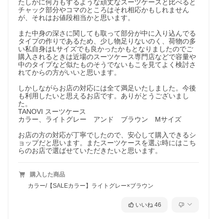
たしかに何万もするような頑丈なスーツケースと比べると
チャック部分やコマのところはそれ相応かもしれません
が、それはお値段相当かと思います。

また中身の深さに関しても取って部分が中に入り込んでる
タイプの作りであるため、少し物足りないのく、荷物の多
い私自身はLサイズでも良かったかもとなりましたのでご
購入されるときは近場のスーツケース専門店などで容量や
中のタイプなど似たものそうでないもこを見てよく検討さ
れてからの方がいいと思います。

しかしながらお店の対応には全て満足いたしました。今後
も利用したいと思えるお店です。ありがとうございまし
た。

TANOVI スーツケース

カラー、ライトグレー　アンド　ブラウン　Mサイズ

お店の方の対応が丁寧でしたので、安心して購入できるシ
ョップだと思います。またスーツケースを選ぶ時にはこち
らのお店で選ばせていただきたいと思います。
購入した商品
カラー/【SALEカラー】ライトグレー×ブラウン
いいね
46