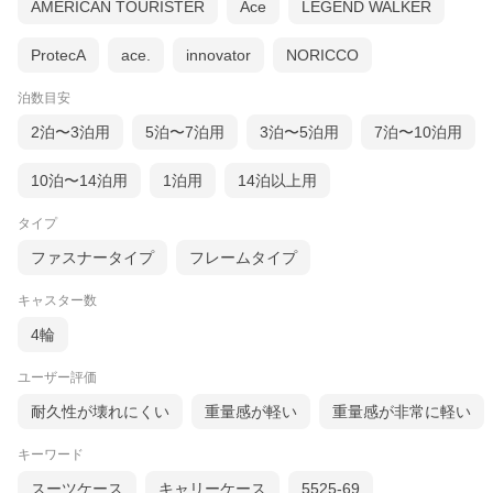
AMERICAN TOURISTER
Ace
LEGEND WALKER
ProtecA
ace.
innovator
NORICCO
泊数目安
2泊〜3泊用
5泊〜7泊用
3泊〜5泊用
7泊〜10泊用
10泊〜14泊用
1泊用
14泊以上用
タイプ
ファスナータイプ
フレームタイプ
キャスター数
4輪
ユーザー評価
耐久性が壊れにくい
重量感が軽い
重量感が非常に軽い
キーワード
スーツケース
キャリーケース
5525-69