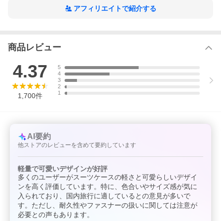
関東 東京/神奈川/埼玉/千葉/茨城
栃木/群馬/山梨
アフィリエイトで紹介する
信越/北陸 新潟/長野/富山/石川/福井
東海 愛知/岐阜/静岡/三重
近畿/関西 大阪/兵庫/京都/滋賀/奈良/和歌山
【おすすめ商品】
商品レビュー
4.37
5
4
3
2
1
1,700
件
AI要約
他ストアのレビューを含めて要約しています
軽量で可愛いデザインが好評
多くのユーザーがスーツケースの軽さと可愛らしいデザイ
ンを高く評価しています。特に、色合いやサイズ感が気に
入られており、国内旅行に適しているとの意見が多いで
す。ただし、耐久性やファスナーの扱いに関しては注意が
必要との声もあります。