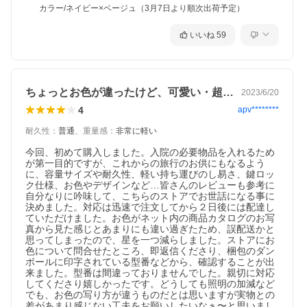
カラー/ネイビー×ベージュ（3月7日より順次出荷予定）
いいね
59
ちょっとお色が違ったけど、可愛い・超軽い
2023/6/20
4
apv********
耐久性
：
普通
、
重量感
：
非常に軽い
今回、初めて購入しました。入院の必要物品を入れるため
が第一目的ですが、これからの旅行のお供にもなるよう
に、容量サイズや耐久性、軽い持ち運びのし易さ、鍵ロッ
ク仕様、お色やデザインなど…皆さんのレビューも参考に
自分なりに吟味して、こちらのストアでお世話になる事に
決めました。対応は迅速で注文してから２日後には配達し
ていただけました。お色がネット内の商品カタログのお写
真から見た感じとあまりにも違い過ぎたため、誤配送かと
思ってしまったので、星を一つ減らしました。ストアにお
色について問合せたところ、即返信くださり、梱包のダン
ボールに印字されている型番などから、確認することが出
来ました。型番は間違っておりませんでした。親切に対応
してくださり嬉しかったです。どうしても照明の加減など
でも、お色の写り方が違うものだとは思いますが実物との
差があまり感じない工夫をお願いしたいなぁ〜と思いまし