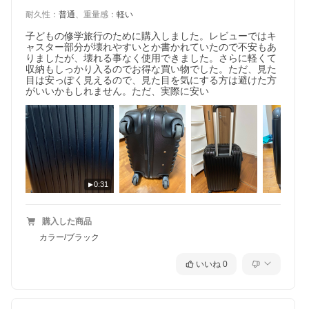
耐久性
：
普通
、
重量感
：
軽い
子どもの修学旅行のために購入しました。レビューではキ
ャスター部分が壊れやすいとか書かれていたので不安もあ
りましたが、壊れる事なく使用できました。さらに軽くて
収納もしっかり入るのでお得な買い物でした。ただ、見た
目は安っぽく見えるので、見た目を気にする方は避けた方
がいいかもしれません。ただ、実際に安い
0:31
購入した商品
カラー/ブラック
いいね
0