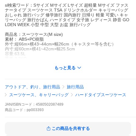
sl検索ワード：Sサイズ Mサイズ Lサイズ 超軽量 Mサイズ ファス
ナータイプ スーツケース TSA ドリンクホルダー キャリーバッグ
おしゃれ 旅行バッグ 修学旅行 国内旅行 日帰り 軽量 可愛い キャ
リーバッグ 旅行かばん ハードタイプ 女子旅 レディース 静音 GO
LDEN WEEK 小型 中型 大型 お盆 旅行バッグ
商品名：スーツケース(M size)
素材： ABS+PC樹脂
外寸:縦66m×横43~44cm×幅26cm（キャスター等を含む）
内寸:縦60cm×横41~42cm×幅25.5cm
容量:63.5L
重量:3.3KG
荷物重量:18KG
もっと見る
おすすめポイント：
大容量
超軽量
アウトドア、釣り、旅行用品
旅行用品
TSAロック搭載
多段調整可能キャリーバー
スーツケース、キャリーバッグ
ハードタイプスーツケース
長時間持ち可能なハンドル
360消音輪
JAN/ISBNコード：
4580502087489
かわいいデザイン
商品
コード：
pp003393
15時までの注文であすつく エリア/条件を閉じる
代引き/クレジット払い限定
--------------------------------------------------
この商品を共有する
北海道/東北 青森/秋田/岩手/宮城/福島/山形