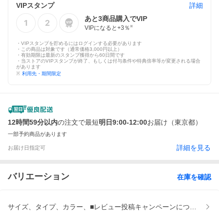
VIPスタンプ
詳細
あと
3
商品購入でVIP
VIPになると+
3
％
※
・VIPスタンプを貯めるにはログインする必要があります
・この商品は対象です（通常価格3,000円以上）
・有効期限は最新のスタンプ獲得から60日間です
・当ストアのVIPスタンプが終了、もしくは付与条件や特典倍率等が変更される場合
があります
※
利用先・期間限定
12時間59分以内
の注文で最短
明日9:00-12:00
お届け（東京都）
一部予約商品があります
詳細を見る
お届け日指定可
バリエーション
在庫を確認
サイズ、タイプ、カラー、■レビュー投稿キャンペーンについて、■送