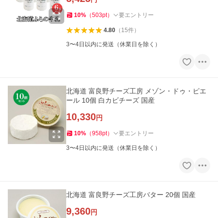
10
%
（
503
pt
）
要エントリー
4.80
（
15
件
）
3〜4日以内に発送（休業日を除く）
北海道 富良野チーズ工房 メゾン・ドゥ・ピエ
ール 10個 白カビチーズ 国産
10,330
円
10
%
（
958
pt
）
要エントリー
3〜4日以内に発送（休業日を除く）
北海道 富良野チーズ工房バター 20個 国産
9,360
円