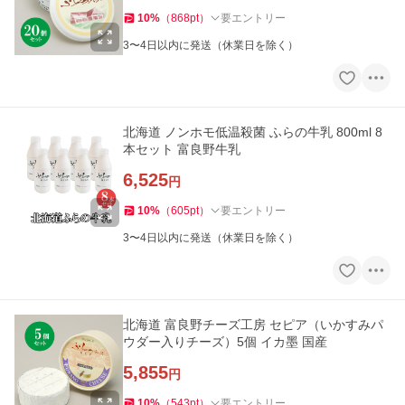
10
%
（
868
pt
）
要エントリー
3〜4日以内に発送（休業日を除く）
北海道 ノンホモ低温殺菌 ふらの牛乳 800ml 8
本セット 富良野牛乳
6,525
円
10
%
（
605
pt
）
要エントリー
3〜4日以内に発送（休業日を除く）
北海道 富良野チーズ工房 セピア（いかすみパ
ウダー入りチーズ）5個 イカ墨 国産
5,855
円
10
%
（
543
pt
）
要エントリー