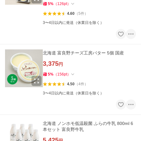
5
%
（
126
pt
）
4.60
（
5
件
）
3〜4日以内に発送（休業日を除く）
北海道 富良野チーズ工房バター 5個 国産
3,375
円
5
%
（
156
pt
）
4.50
（
4
件
）
3〜4日以内に発送（休業日を除く）
北海道 ノンホモ低温殺菌 ふらの牛乳 800ml 6
本セット 富良野牛乳
5,425
円