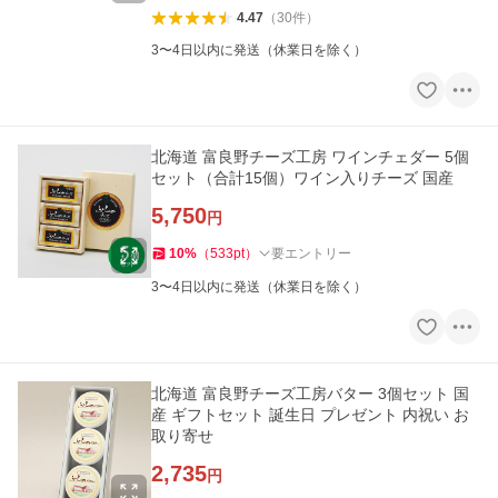
4.47
（
30
件
）
3〜4日以内に発送（休業日を除く）
北海道 富良野チーズ工房 ワインチェダー 5個
セット（合計15個）ワイン入りチーズ 国産
5,750
円
10
%
（
533
pt
）
要エントリー
3〜4日以内に発送（休業日を除く）
北海道 富良野チーズ工房バター 3個セット 国
産 ギフトセット 誕生日 プレゼント 内祝い お
取り寄せ
2,735
円