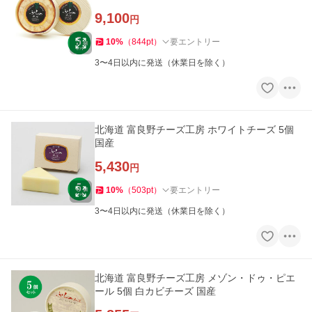
9,100
円
10
%
（
844
pt
）
要エントリー
3〜4日以内に発送（休業日を除く）
北海道 富良野チーズ工房 ホワイトチーズ 5個
国産
5,430
円
10
%
（
503
pt
）
要エントリー
3〜4日以内に発送（休業日を除く）
北海道 富良野チーズ工房 メゾン・ドゥ・ピエ
ール 5個 白カビチーズ 国産