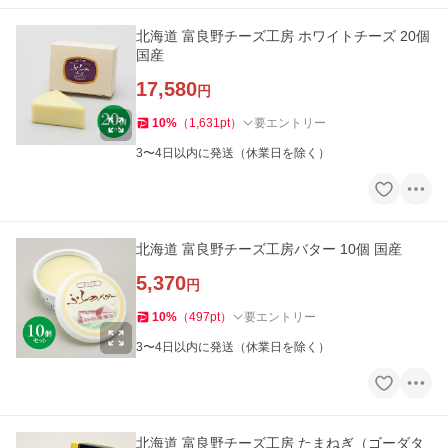
北海道 富良野チーズ工房 ホワイトチーズ 20個
国産
17,580
円
10
%
（
1,631
pt
）
要エントリー
3〜4日以内に発送（休業日を除く）
北海道 富良野チーズ工房バター 10個 国産
5,370
円
10
%
（
497
pt
）
要エントリー
3〜4日以内に発送（休業日を除く）
北海道 富良野チーズ工房 たまねぎ（ゴーダタ