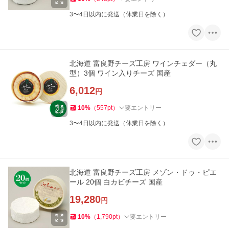
3〜4日以内に発送（休業日を除く）
北海道 富良野チーズ工房 ワインチェダー（丸
型）3個 ワイン入りチーズ 国産
6,012
円
10
%
（
557
pt
）
要エントリー
3〜4日以内に発送（休業日を除く）
北海道 富良野チーズ工房 メゾン・ドゥ・ピエ
ール 20個 白カビチーズ 国産
19,280
円
10
%
（
1,790
pt
）
要エントリー