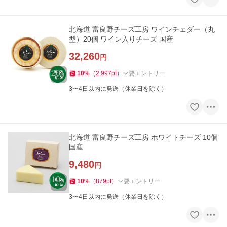
北海道 富良野チーズ工房 ワインチェダー（丸
型）20個 ワイン入りチーズ 国産
32,260
円
10
%
（
2,997
pt
）
要エントリー
3〜4日以内に発送（休業日を除く）
北海道 富良野チーズ工房 ホワイトチーズ 10個
国産
9,480
円
10
%
（
879
pt
）
要エントリー
3〜4日以内に発送（休業日を除く）