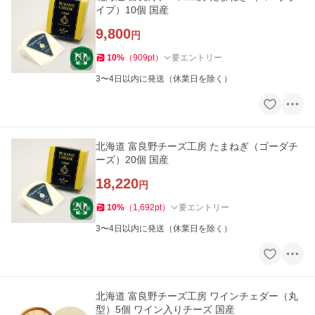
イプ）10個 国産
9,800
円
10
%
（
909
pt
）
要エントリー
3〜4日以内に発送（休業日を除く）
北海道 富良野チーズ工房 たまねぎ（ゴーダチ
ーズ）20個 国産
18,220
円
10
%
（
1,692
pt
）
要エントリー
3〜4日以内に発送（休業日を除く）
北海道 富良野チーズ工房 ワインチェダー（丸
型）5個 ワイン入りチーズ 国産