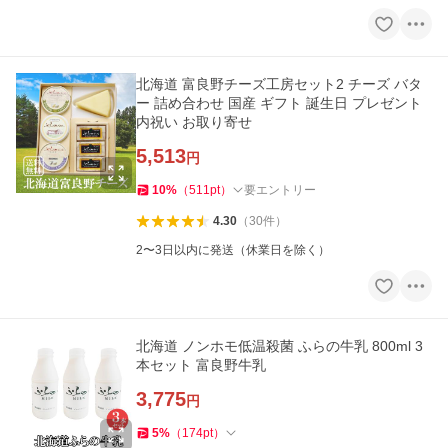
北海道 富良野チーズ工房セット2 チーズ バタ
ー 詰め合わせ 国産 ギフト 誕生日 プレゼント
内祝い お取り寄せ
5,513
円
10
%
（
511
pt
）
要エントリー
4.30
（
30
件
）
2〜3日以内に発送（休業日を除く）
北海道 ノンホモ低温殺菌 ふらの牛乳 800ml 3
本セット 富良野牛乳
3,775
円
5
%
（
174
pt
）