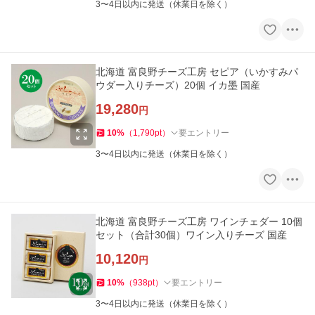
3〜4日以内に発送（休業日を除く）
北海道 富良野チーズ工房 セピア（いかすみパ
ウダー入りチーズ）20個 イカ墨 国産
19,280
円
10
%
（
1,790
pt
）
要エントリー
3〜4日以内に発送（休業日を除く）
北海道 富良野チーズ工房 ワインチェダー 10個
セット（合計30個）ワイン入りチーズ 国産
10,120
円
10
%
（
938
pt
）
要エントリー
3〜4日以内に発送（休業日を除く）