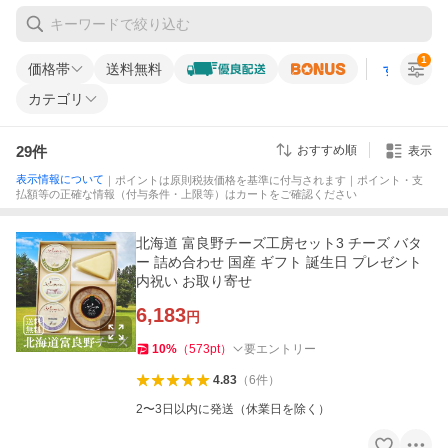
1
価格帯
送料無料
すべての条
カテゴリ
29
件
おすすめ順
表示
表示情報について
｜ポイントは原則税抜価格を基準に付与されます｜ポイント・支
払額等の正確な情報（付与条件・上限等）はカートをご確認ください
北海道 富良野チーズ工房セット3 チーズ バタ
ー 詰め合わせ 国産 ギフト 誕生日 プレゼント
内祝い お取り寄せ
6,183
円
10
%
（
573
pt
）
要エントリー
4.83
（
6
件
）
2〜3日以内に発送（休業日を除く）