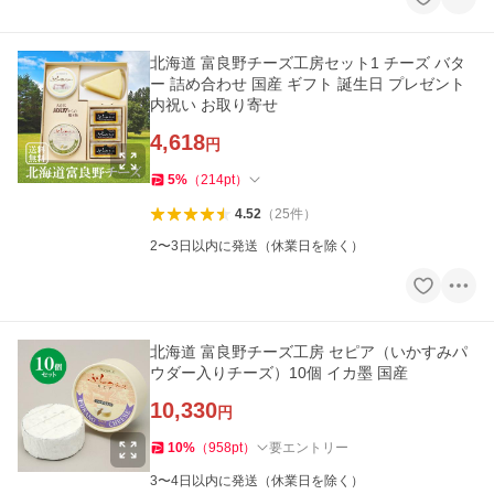
北海道 富良野チーズ工房セット1 チーズ バタ
ー 詰め合わせ 国産 ギフト 誕生日 プレゼント
内祝い お取り寄せ
4,618
円
5
%
（
214
pt
）
4.52
（
25
件
）
2〜3日以内に発送（休業日を除く）
北海道 富良野チーズ工房 セピア（いかすみパ
ウダー入りチーズ）10個 イカ墨 国産
10,330
円
10
%
（
958
pt
）
要エントリー
3〜4日以内に発送（休業日を除く）