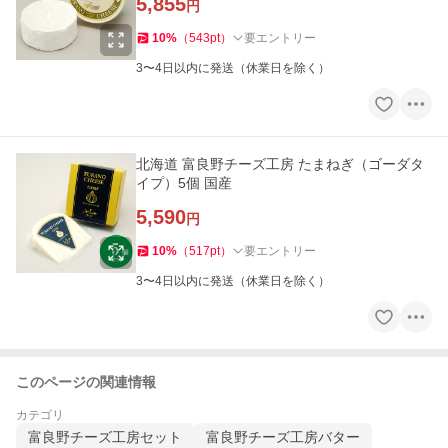
5,855
円
10
%
（
543
pt
）
要エントリー
3〜4日以内に発送（休業日を除く）
北海道 富良野チーズ工房 たまねぎ（ゴーダタ
イプ）5個 国産
5,590
円
10
%
（
517
pt
）
要エントリー
3〜4日以内に発送（休業日を除く）
このページの関連情報
カテゴリ
富良野チーズ工房セット
富良野チーズ工房バター