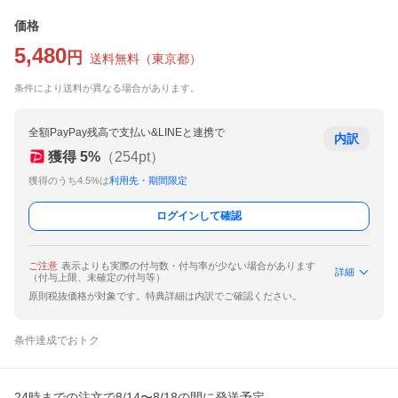
価格
5,480
円
送料無料
（
東京都
）
条件により送料が異なる場合があります。
全額PayPay残高で支払い&LINEと連携で
内訳
獲得
5
%
（
254
pt）
獲得のうち4.5%は
利用先・期間限定
ログインして確認
ご注意
表示よりも実際の付与数・付与率が少ない場合があります
詳細
（付与上限、未確定の付与等）
原則税抜価格が対象です。特典詳細は内訳でご確認ください。
条件達成でおトク
24時までの注文で8/14〜8/18の間に発送予定