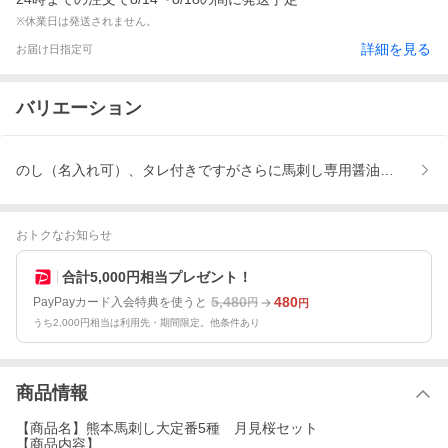
※休業日は発送されません。
詳細を見る
お届け日指定可
バリエーション
のし（名入れ可）、タレ付きですがさらに馬刺し専用醤油を購入す
おトクなお知らせ
合計5,000円相当プレゼント！
5,480
480
PayPayカード入会特典を使うと
円
円
うち2,000円相当は利用先・期間限定。他条件あり
商品情報
【商品名】熊本馬刺し大定番5種 月見桜セット
【商品内容】