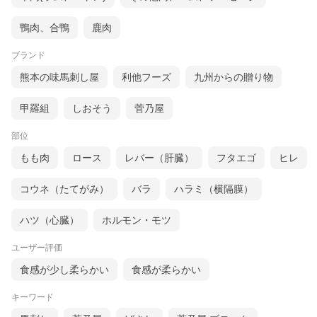
鴨肉、合鴨
鹿肉
ブランド
熊本の味馬刺し屋
利他フーズ
九州からの贈り物
甲羅組
しおそう
菅乃屋
部位
もも肉
ロース
レバー（肝臓）
フタエゴ
ヒレ
コウネ（たてがみ）
バラ
ハラミ（横隔膜）
ハツ（心臓）
ホルモン・モツ
ユーザー評価
食感が少し柔らかい
食感が柔らかい
キーワード