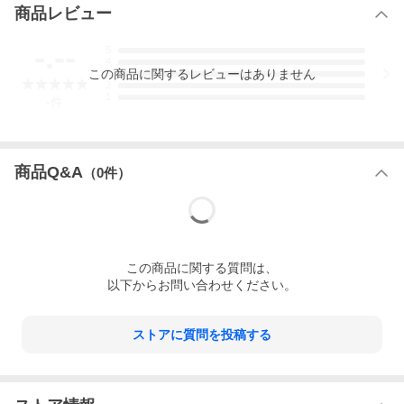
お歳暮 年越し 年末 御歳暮 お祝い 御祝い 誕生日 BBQ バーベキュ
商品レビュー
ー 帰省土産 法事
-.--
5
高血圧予防 低カロリー 高タンパク 健康志向 ペプチド グリコーゲ
4
ン
この
商品
に関するレビューはありません
3
2
1
-
件
商品Q&A
（
0
件）
この
商品
に関する質問は、
以下からお問い合わせください。
ストアに質問を投稿する