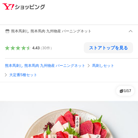
熊本馬刺し 熊本馬肉 九州物産 バーニングネット
ストアトップを見る
4.43
（
30
件
）
熊本馬刺し 熊本馬肉 九州物産 バーニングネット
馬刺しセット
大定番5種セット
1
/
17