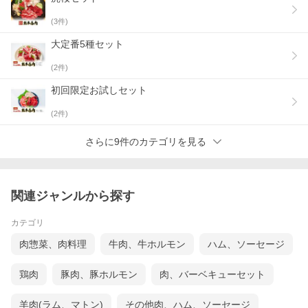
(
3
件)
大定番5種セット
(
2
件)
初回限定お試しセット
(
2
件)
さらに9件のカテゴリを見る
関連ジャンルから探す
カテゴリ
肉惣菜、肉料理
牛肉、牛ホルモン
ハム、ソーセージ
鶏肉
豚肉、豚ホルモン
肉、バーベキューセット
羊肉(ラム、マトン)
その他肉、ハム、ソーセージ