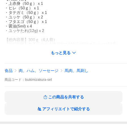
・上赤身（50ｇ）ｘ1
・ヒレ（50ｇ）ｘ1
・タテガミ（50ｇ）ｘ1
・ユッケ（50ｇ）ｘ2
・フタエゴ（50ｇ）ｘ1
・醤油(5ml)ｘ4
・ユッケたれ(12g)ｘ2
【総内容量】300ｇ（6人前）
【賞味期限】加工日より冷凍保存で180日(詳細はラベルに記載し
ております。)
もっと見る
【保存方法】-18℃以下で保存してください。
飲食店様にも大人気！お値段も超お買い得価格！
食品
肉、ハム、ソーセージ
馬肉、馬刺し
本場熊本より、さばきたての馬肉を全国のご家庭に直送致しま
す。
商品
コード：
tsukimizakura-set
１Ｐ×50ｇ冷凍真空加工の使いやすい小分けパック
鮮度抜群、本場熊本の特選馬刺しをご堪能ください！
馬刺し 馬肉 熊本 ばさし バサシ basashi 肉 生肉 精肉 馬刺 醤油 九
この商品を共有する
州
御正月 お正月 新年 新春 御年賀 お年賀 御年始 節分 ひな祭り お花
見
アフィリエイトで紹介する
母の日ギフト 母の日プレゼント 父の日ギフト 父の日プレゼント
初盆
お盆 御中元 お中元 お彼岸 敬老の日 ハロウィン クリスマス クリ
スマスプレゼント