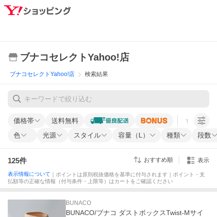
ブナコセレクトYahoo!店
ブナコセレクトYahoo!店
検索結果
価格帯
送料無料
すべての条
色
光源
スタイル
容量（L）
種類
段数
125
件
おすすめ順
表示
表示情報について
｜ポイントは原則税抜価格を基準に付与されます｜ポイント・支
払額等の正確な情報（付与条件・上限等）はカートをご確認ください
BUNACO
BUNACO/ブナコ ダストボックスTwist-Mサイ