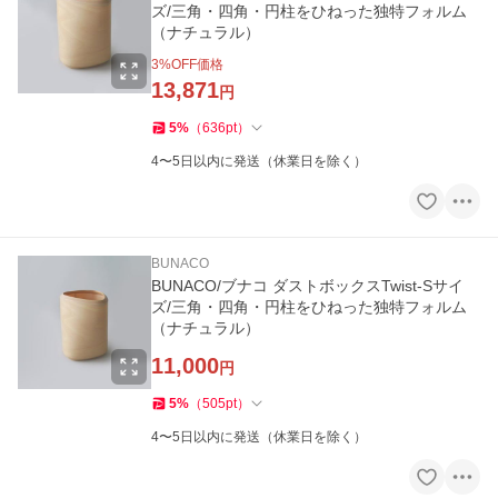
ズ/三角・四角・円柱をひねった独特フォルム
（ナチュラル）
3
%OFF価格
13,871
円
5
%
（
636
pt
）
4〜5日以内に発送（休業日を除く）
BUNACO
BUNACO/ブナコ ダストボックスTwist-Sサイ
ズ/三角・四角・円柱をひねった独特フォルム
（ナチュラル）
11,000
円
5
%
（
505
pt
）
4〜5日以内に発送（休業日を除く）