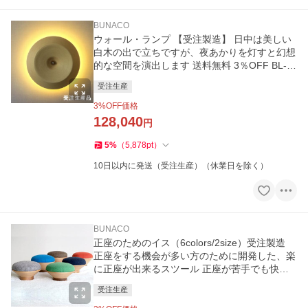
BUNACO
ウォール・ランプ 【受注製造】 日中は美しい
白木の出で立ちですが、夜あかりを灯すと幻想
的な空間を演出します 送料無料 3％OFF BL-W
2082
受注生産
3
%OFF価格
128,040
円
5
%
（
5,878
pt
）
10日以内に発送（受注生産）（休業日を除く）
BUNACO
正座のためのイス（6colors/2size）受注製造
正座をする機会が多い方のために開発した、楽
に正座が出来るスツール 正座が苦手でも快適
です ブナコ/BUNACO
受注生産