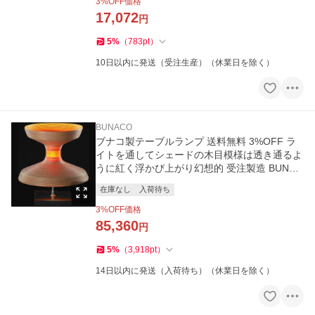
3
%OFF価格
17,072
円
5
%
（
783
pt
）
10日以内に発送（受注生産）（休業日を除く）
BUNACO
ブナコ製テーブルランプ 送料無料 3%OFF ラ
イトを通してシェードの木目模様は透き通るよ
うに紅く浮かび上がり幻想的 受注製造 BUNAC
O BL-T016
在庫なし
入荷待ち
3
%OFF価格
85,360
円
5
%
（
3,918
pt
）
14日以内に発送（入荷待ち）（休業日を除く）