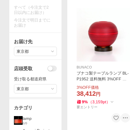
すべて（今注文で2
日以内にお届け）
今注文で明日までに
お届け
お届け先
東京都
BUNACO
店頭受取
ブナコ製テーブルランプ BL-
受け取る都道府県
P1952 送料無料 3%OFF 青
森リンゴがモチーフ 林檎の
3
%OFF価格
東京都
赤で可愛い球型フォルムはラ
38,412
円
イトを灯してお部屋の雰囲気
9
%
（
3,159
pt
）
を幻想的に BUNACO
要エントリー
カテゴリ
lamp
6
件