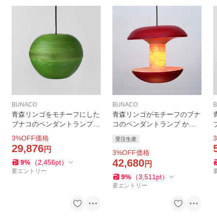
BUNACO
BUNACO
青森リンゴをモチーフにした
青森リンゴがモチーフのブナ
ブナコのペンダントランプ
コのペンダントランプ かじ
色は林檎の赤と緑 可愛らし
った赤林檎をイメージした可
3
%OFF価格
3
受注生産
い球型のフォルム 送料無料
愛らしいフォルム 送料無料
29,876
円
3
%OFF価格
3%OFF BUNACO BL-P1934/
受注製造 3%OFF BUNACO
42,680
9
%
（
2,456
pt
）
P1937
BL-P2041
B
円
要エントリー
9
%
（
3,511
pt
）
要エントリー