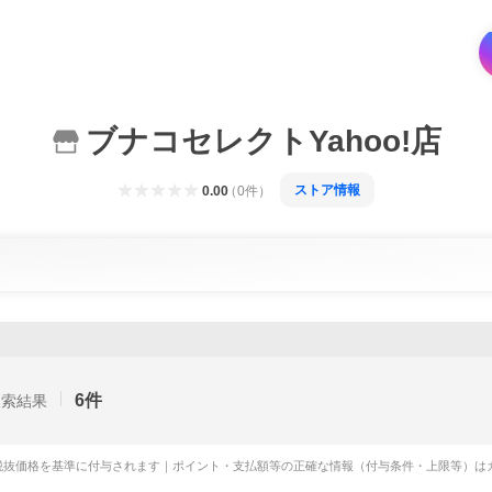
ブナコセレクトYahoo!店
ストア情報
0.00
（
0
件
）
6
件
検索結果
税抜価格を基準に付与されます｜ポイント・支払額等の正確な情報（付与条件・上限等）は