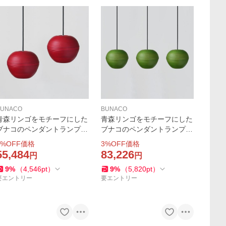
BUNACO
BUNACO
青森リンゴをモチーフにした
青森リンゴをモチーフにした
ブナコのペンダントランプ2
ブナコのペンダントランプ3
個セット 色は林檎の赤と緑
個セット 色は林檎の赤と緑
%OFF価格
3
%OFF価格
可愛らしい球型のフォルム
可愛らしい球型のフォルム
55,484
83,226
円
円
送料無料 3%OFF BUNACO
送料無料 3%OFF BUNACO
9
%
（
4,546
pt
）
9
%
（
5,820
pt
）
L-P1935/P1938
BL-P1936/P1939
要エントリー
要エントリー