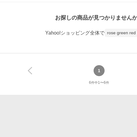
お探しの商品が見つかりません
Yahoo!ショッピング全体で
rose green red
1
6
1
〜
6
件中
件