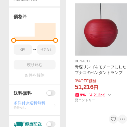
価格帯
〜
BUNACO
絞り込む
青森リンゴをモチーフにした
ブナコのペンダントランプ
条件を解除
色は林檎の赤と緑 可愛らし
3
%OFF価格
い球型のフォルム 送料無料
51,216
円
3%OFF BUNACO BL-P1924/
送料無料
9
%
（
4,212
pt
）
P1925
要エントリー
条件付き送料無料
条件なし