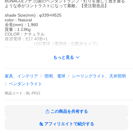
BUNACO(ブナコ)製のペンダントランプ・灯りを通して透き通る
ような赤がコントラストになって素敵。【受注製造品】
shade Size(mm) : φ339×H525
color：Natural
全長(mm)：1,960
質量：1.13Kg
COLOR：ナチュラル
推奨電球：E17 40形×1
LED電球（電球色・広配光タイプ）
取付仕様：引掛シーリング
付属品：コードハンガー
もっと見る
※電球は付属していません。
※本製品にはスイッチ紐等がなく、
電気ON/OFFは壁のスイッチで行う仕様です。
家具、インテリア
照明、電球
シーリングライト、天井照明
壁のスイッチがない場合ON/OFF操作はでき
ませんのでご注意ください。
ペンダントライト
コード、フランジカップの色変更・加工
コードハンガーについ
商品
コード：
BL-P012
（無料）
て
・コード、フランジカップの色を、白色
ペンダン
この商品を共有する
（標準）から黒色に変更できます。
トランプ
・コードは、お好みの長さに短くカット
には、コ
加工も承ります。（無料）
アフィリエイトで紹介する
ードハン
例）天井からランプシェード下部まで
ガーが付
○○cm等とご指定下さい。