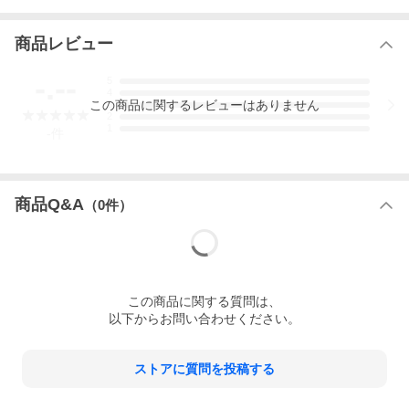
※コードを長く加工する場合は有料で
属しま
す。
»ご注文はコチラ
す。イラストの様な状
・引掛シーリングを配線ダクトプラグに
商品レビュー
態に固定し利用して下
付替え可能です。
»ご注文はコチラ
さい。
-.--
コードのカット加工を
ご注文時に備考欄でリクエスト下さい。コー
5
4
した場合は付属しませ
ドカットはご注文後、色の変更は商品出荷後
この
商品
に関するレビューはありません
3
んのでご了承下さい。
のご変更は出来ませんので、予めご了承下さ
2
1
い。
-
件
商品Q&A
（
0
件）
この
商品
に関する質問は、
以下からお問い合わせください。
ストアに質問を投稿する