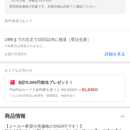
（付与上限、未確定の付与等）
原則税抜価格が対象です。特典詳細は内訳でご確認ください。
条件達成でおトク
19時までの注文で10日以内に発送（受注生産）
※休業日は発送されません。
詳細を見る
お届け日指定可
おトクなお知らせ
合計5,000円相当プレゼント！
96,030
91,030
PayPayカード入会特典を使うと
円
円
うち2,000円相当は利用先・期間限定。他条件あり
商品情報
【メーカー希望小売価格の3%OFFです！】