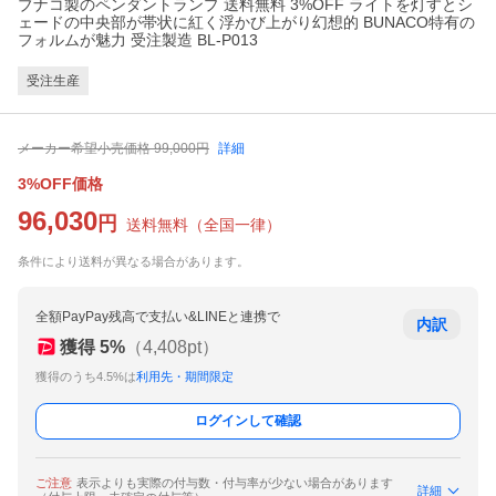
ブナコ製のペンダントランプ 送料無料 3%OFF ライトを灯すとシ
ェードの中央部が帯状に紅く浮かび上がり幻想的 BUNACO特有の
フォルムが魅力 受注製造 BL-P013
受注生産
メーカー希望小売価格
99,000
円
詳細
3%OFF価格
96,030
円
送料無料
（
全国一律
）
条件により送料が異なる場合があります。
全額PayPay残高で支払い&LINEと連携で
内訳
獲得
5
%
（
4,408
pt）
獲得のうち4.5%は
利用先・期間限定
ログインして確認
ご注意
表示よりも実際の付与数・付与率が少ない場合があります
詳細