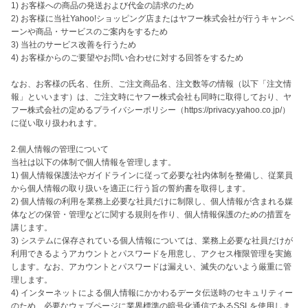
1) お客様への商品の発送および代金の請求のため

2) お客様に当社Yahoo!ショッピング店またはヤフー株式会社が行うキャンペ
ーンや商品・サービスのご案内をするため

3) 当社のサービス改善を行うため

4) お客様からのご要望やお問い合わせに対する回答をするため

なお、お客様の氏名、住所、ご注文商品名、注文数等の情報（以下「注文情
報」といいます）は、ご注文時にヤフー株式会社も同時に取得しており、ヤ
フー株式会社の定めるプライバシーポリシー（https://privacy.yahoo.co.jp/）
に従い取り扱われます。

2.個人情報の管理について

当社は以下の体制で個人情報を管理します。

1) 個人情報保護法やガイドラインに従って必要な社内体制を整備し、従業員
から個人情報の取り扱いを適正に行う旨の誓約書を取得します。

2) 個人情報の利用を業務上必要な社員だけに制限し、個人情報が含まれる媒
体などの保管・管理などに関する規則を作り、個人情報保護のための措置を
講じます。

3) システムに保存されている個人情報については、業務上必要な社員だけが
利用できるようアカウントとパスワードを用意し、アクセス権限管理を実施
します。なお、アカウントとパスワードは漏えい、滅失のないよう厳重に管
理します。

4) インターネットによる個人情報にかかわるデータ伝送時のセキュリティー
のため、必要なウェブページに業界標準の暗号化通信であるSSLを使用しま