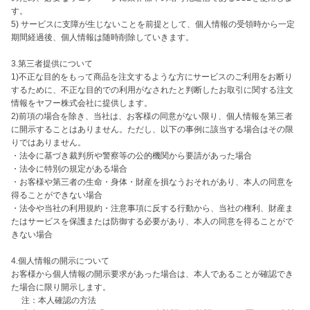
す。

5) サービスに支障が生じないことを前提として、個人情報の受領時から一定
期間経過後、個人情報は随時削除していきます。

3.第三者提供について

1)不正な目的をもって商品を注文するような方にサービスのご利用をお断り
するために、不正な目的での利用がなされたと判断したお取引に関する注文
情報をヤフー株式会社に提供します。

2)前項の場合を除き、当社は、お客様の同意がない限り、個人情報を第三者
に開示することはありません。ただし、以下の事例に該当する場合はその限
りではありません。

・法令に基づき裁判所や警察等の公的機関から要請があった場合

・法令に特別の規定がある場合

・お客様や第三者の生命・身体・財産を損なうおそれがあり、本人の同意を
得ることができない場合

・法令や当社の利用規約・注意事項に反する行動から、当社の権利、財産ま
たはサービスを保護または防御する必要があり、本人の同意を得ることがで
きない場合

4.個人情報の開示について

お客様から個人情報の開示要求があった場合は、本人であることが確認でき
た場合に限り開示します。

　 注：本人確認の方法
