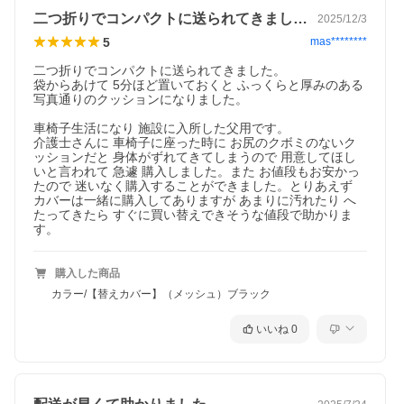
二つ折りでコンパクトに送られてきました…
2025/12/3
5
mas********
二つ折りでコンパクトに送られてきました。

袋からあけて 5分ほど置いておくと ふっくらと厚みのある
写真通りのクッションになりました。

車椅子生活になり 施設に入所した父用です。

介護士さんに 車椅子に座った時に お尻のクボミのないク
ッションだと 身体がずれてきてしまうので 用意してほし
いと言われて 急遽 購入しました。また お値段もお安かっ
たので 迷いなく購入することができました。とりあえず 
カバーは一緒に購入してありますが あまりに汚れたり へ
たってきたら すぐに買い替えできそうな値段で助かりま
す。
購入した商品
カラー/【替えカバー】（メッシュ）ブラック
いいね
0