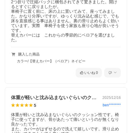
2つ折りで圧縮パックに梱包されてきて驚きました。開け
るとすぐに戻りましたが。

車椅子に置く前に、床の上に置いてみて、座ってみまし
た。かなり分厚いですが、ゆっくり沈み込む感じで、でも
床を直接感じる事はありません。裏の滑り止めもよく効い
ています。実際　車椅子を使う家族も座り心地が良いそう
です。

替えカバーには　これからの季節的にベロアを選びまし
た。
購入した商品
カラー/【替えカバー】（ベロア）ネイビー
いいね
0
体重が軽いと沈み込まないぐらいのクッシ…
2025/12/16
5
ben********
体重が軽いと沈み込まないぐらいのクッション性です。椅
子に使ってますが、骨があたって痛いというのが無くなり
良かったです。

また、カバーがはずせるので洗えて嬉しいです。滑り止め