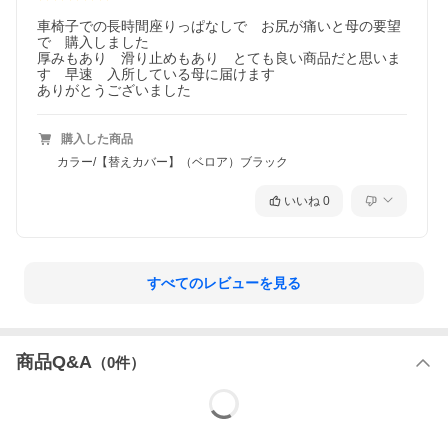
車椅子での長時間座りっぱなしで　お尻が痛いと母の要望
で　購入しました

厚みもあり　滑り止めもあり　とても良い商品だと思いま
す　早速　入所している母に届けます

ありがとうございました
購入した商品
カラー/【替えカバー】（ベロア）ブラック
いいね
0
すべてのレビューを見る
商品Q&A
（
0
件）