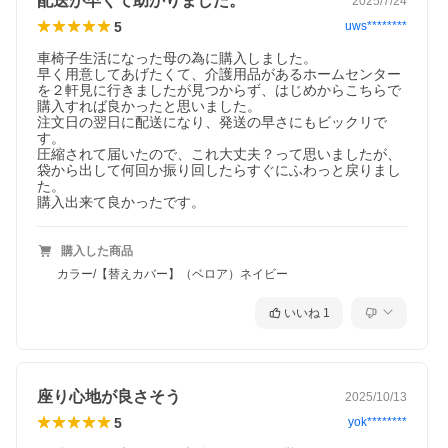
配送が早くて助かりました。
2025/7/24
5
uws********
車椅子生活になった母の為に購入しました。

早く用意してあげたくて、介護用品があるホームセンター
を２軒見に行きましたが見つからず、はじめからこちらで
購入すれば良かったと思いました。

注文日の翌日に配送になり、発送の早さにもビックリで
す。

圧縮されて届いたので、これ大丈夫？って思いましたが、
袋から出して何回か振り回したらすぐにふわっと戻りまし
た。

購入した商品
カラー/【替えカバー】（ベロア）ネイビー
いいね
1
座り心地が良さそう
2025/10/13
5
yok********