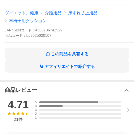
【以下はクッション本体の説明・特徴です】
ダイエット、健康
介護用品
床ずれ防止用品
Point1 厚みのある高密度ウレタンが体圧を均等に分散
車椅子用クッション
→お尻にかかる体重が分散し、お尻の痛みを抑えます！
JAN/ISBNコード：
4580736742529
Point2 姿勢を保持し安定させる立体成型
商品
コード：
bp2025030107
→骨盤が安定し姿勢崩れを防ぐ！
Point3 ずり落ちを防ぐ滑り止め加工
→裏面の特殊な滑り止め加工が振動等によるずり落ちを防ぐ！
この商品を共有する
Point4 車いすにぴったりのサイズ
→標準的な車いすに最適の大きさ。
アフィリエイトで紹介する
→40cm×40cm×６cm
★車椅子用クッション 替えカバー 洗い替え用 交換用 車いす 車イ
ス 座布団 マット 低反発
商品レビュー
※ okd-jukusei
4.71
5
4
3
2
1
21
件