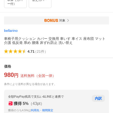
本体（カバ
替えカバー
ー付）
対象
bellarino
車椅子用クッション カバー 交換用 車いす 車イス 座布団 マット
介護 低反発 厚め 腰痛 床ずれ防止 洗い替え
4.71
（
21
件
）
価格
980
円
送料無料
（
全国一律
）
条件により送料が異なる場合があります。
全額PayPay残高で支払い&LINEと連携で
内訳
獲得
5
%
（
43
pt）
獲得のうち4.5%は
利用先・期間限定