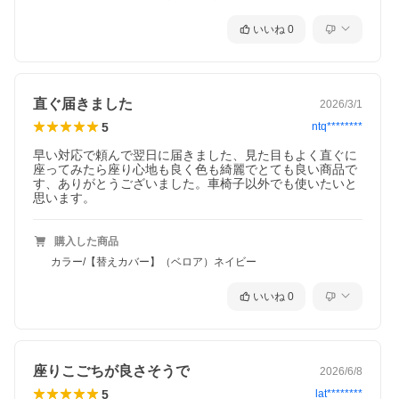
いいね
0
直ぐ届きました
2026/3/1
5
ntq********
早い対応で頼んで翌日に届きました、見た目もよく直ぐに
座ってみたら座り心地も良く色も綺麗でとても良い商品で
す、ありがとうございました。車椅子以外でも使いたいと
購入した商品
カラー/【替えカバー】（ベロア）ネイビー
いいね
0
座りこごちが良さそうで
2026/6/8
5
lat********