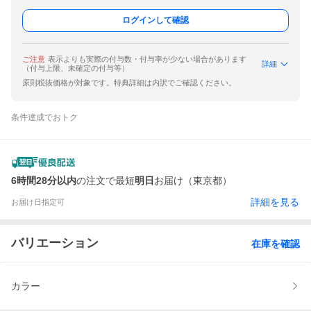
ログインして確認
ご注意
表示よりも実際の付与数・付与率が少ない場合があります
詳細
（付与上限、未確定の付与等）
原則税抜価格が対象です。特典詳細は内訳でご確認ください。
条件達成でおトク
6時間28分以内
の注文で最短
明日
お届け（東京都）
詳細を見る
お届け日指定可
バリエーション
在庫を確認
カラー