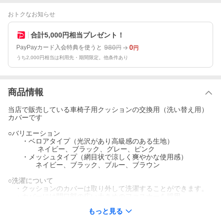
おトクなお知らせ
合計5,000円相当プレゼント！
980
0
PayPayカード入会特典を使うと
円
円
うち2,000円相当は利用先・期間限定。他条件あり
商品情報
当店で販売している車椅子用クッションの交換用（洗い替え用）
カバーです
○バリエーション
・ベロアタイプ（光沢があり高級感のある生地）
ネイビー、ブラック、グレー、ピンク
・メッシュタイプ（網目状で涼しく爽やかな使用感）
ネイビー、ブラック、ブルー、ブラウン
○洗濯について
・クッションのカバーは取り外して洗濯することができます。
・カバーには開口部の広い大きめのファスナーを採用。
・洗濯ネットをご使用下さい。
もっと見る
・漂白剤は使用不可。