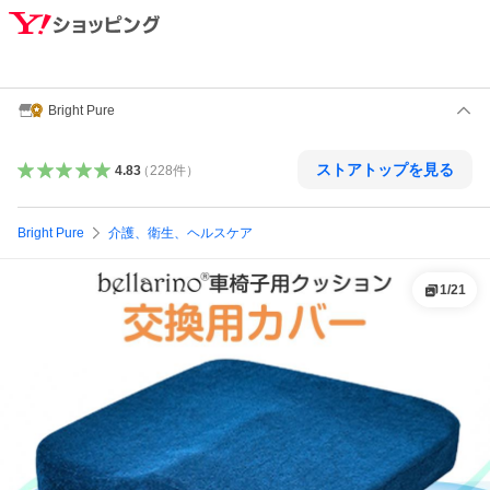
Bright Pure
ストアトップを見る
4.83
（
228
件
）
Bright Pure
介護、衛生、ヘルスケア
1
/
21