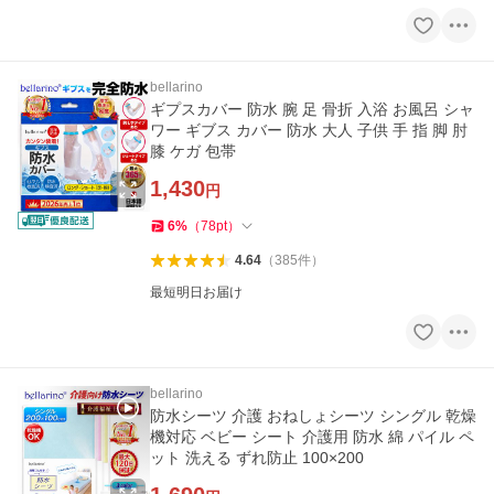
bellarino
ギプスカバー 防水 腕 足 骨折 入浴 お風呂 シャ
ワー ギブス カバー 防水 大人 子供 手 指 脚 肘
膝 ケガ 包帯
1,430
円
6
%
（
78
pt
）
4.64
（
385
件
）
最短明日お届け
bellarino
防水シーツ 介護 おねしょシーツ シングル 乾燥
機対応 ベビー シート 介護用 防水 綿 パイル ペ
ット 洗える ずれ防止 100×200