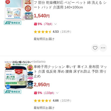
フ 部分 乾燥機対応 ベビー ペット 綿 洗える シ
ート パッド 介護用 140×100cm
1,540
円
5
%
（
70
pt
）
4.53
（
191
件
）
最短明日お届け
bellarino
車椅子用クッション 車いす 車イス 座布団 マッ
ト 介護 低反発 厚め 腰痛 床ずれ防止 予防 滑り
止め
2,950
円
5
%
（
133
pt
）
4.66
（
102
件
）
最短明日お届け