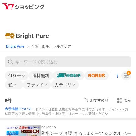
Bright Pure
Bright Pure
介護、衛生、ヘルスケア
1
価格帯
送料無料
すべての条
色
ブランド
カテゴリ
6
件
おすすめ順
表示
表示情報について
｜ポイントは原則税抜価格を基準に付与されます｜ポイント・支
払額等の正確な情報（付与条件・上限等）はカートをご確認ください
bellarino
防水シーツ 介護 おねしょシーツ シングル ハー