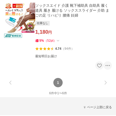
ソックスエイド 介護 靴下補助具 自助具 履く
道具 履き 履ける ソックススライダー 介助 ま
ごの足 リハビリ 腰痛 妊婦
在庫なし
1,180
円
5
%
（
52
pt
）
4.74
（
94
件
）
最短明日お届け
1
6
件中
1
〜
6
件
ページ上部に戻る