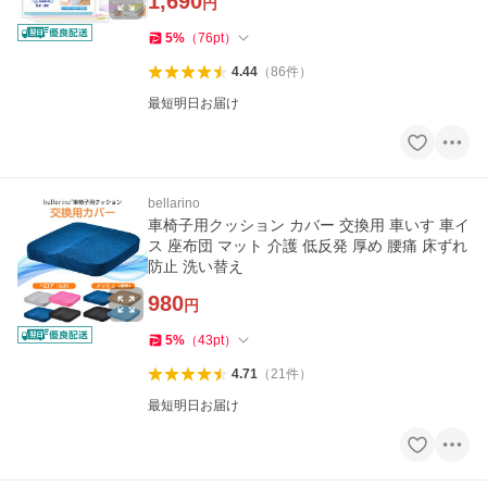
1,690
円
5
%
（
76
pt
）
4.44
（
86
件
）
最短明日お届け
bellarino
車椅子用クッション カバー 交換用 車いす 車イ
ス 座布団 マット 介護 低反発 厚め 腰痛 床ずれ
防止 洗い替え
980
円
5
%
（
43
pt
）
4.71
（
21
件
）
最短明日お届け