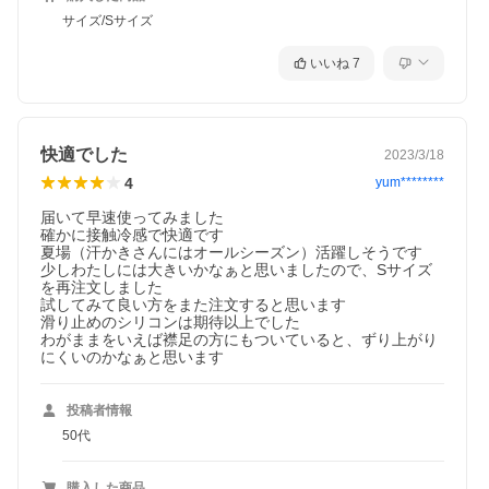
サイズ/Sサイズ
いいね
7
快適でした
2023/3/18
4
yum********
届いて早速使ってみました

確かに接触冷感で快適です

夏場（汗かきさんにはオールシーズン）活躍しそうです

少しわたしには大きいかなぁと思いましたので、Sサイズ
を再注文しました

試してみて良い方をまた注文すると思います

滑り止めのシリコンは期待以上でした

わがままをいえば襟足の方にもついていると、ずり上がり
ttm20005「医療用インナーキャップ ポリエステル」
にくいのかなぁと思います
暑い日のウィッグや帽子の下に着用するポリエステル素材のイン
ナーキャップです。
暑さ対策に最適な接触冷感の薄手素材。通気性・速乾性も高く快
適！夏だけではなくオールシーズン対応です。
投稿者情報
医療用インナー ウィッグ インナーキャップ アンダーキャップ
50代
-----------------------------------
●状態
新品未使用
購入した商品