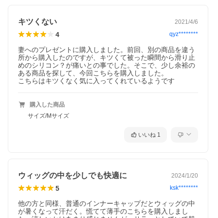
キツくない
2021/4/6
»今売れている【ケア用品】はコチラ«
4
qyz********
妻へのプレゼントに購入しました。前回、別の商品を違う
所から購入したのですが、キツくて被った瞬間から滑り止
めのシリコン？が痛いとの事でした。そこで、少し余裕の
ある商品を探して、今回こちらを購入しました。

こちらはキツくなく気に入ってくれているようです
購入した商品
サイズ/Mサイズ
いいね
1
ウィッグの中を少しでも快適に
2024/1/20
5
ksk********
他の方と同様、普通のインナーキャップだとウィッグの中
が暑くなって汗だく。慌てて薄手のこちらを購入しまし