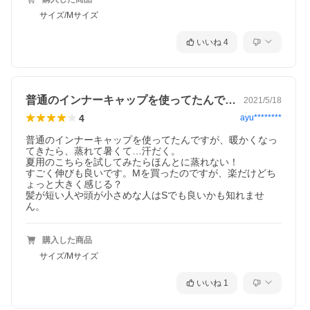
-----------------------------------
サイズ/Mサイズ
●素材
ポリエステル 100%
-----------------------------------
いいね
4
●サイズ
[Sサイズ] 高さ：約16.5cm 幅：約18.5cm 適応サイズ：頭囲5
2〜55cm
[Mサイズ] 高さ：約18.5cm 幅：約20cm 適応サイズ：頭囲55〜
58cm
普通のインナーキャップを使ってたんです…
2021/5/18
-----------------------------------
●重量
4
ayu********
[Sサイズ]：約13g
[Mサイズ]：約16g
普通のインナーキャップを使ってたんですが、暖かくなっ
-----------------------------------
てきたら、蒸れて暑くて…汗だく。

●デザイン/発送元
夏用のこちらを試してみたらほんとに蒸れない！

日本
すごく伸びも良いです。Mを買ったのですが、楽だけどち
-----------------------------------
ょっと大きく感じる？

●製造
髪が短い人や頭が小さめな人はSでも良いかも知れませ
中国
ん。
-----------------------------------
●商品説明
※医療用ウィッグ対応インナーキャップ
購入した商品
※シリコンでズレ防止
サイズ/Mサイズ
※選べる2サイズでしっかりフィット
※暑い日も安心ポリエステル冷感素材
※写真と実物の色が、液晶の具合によって若干異なる事もござい
いいね
1
ます。ご了承ください。