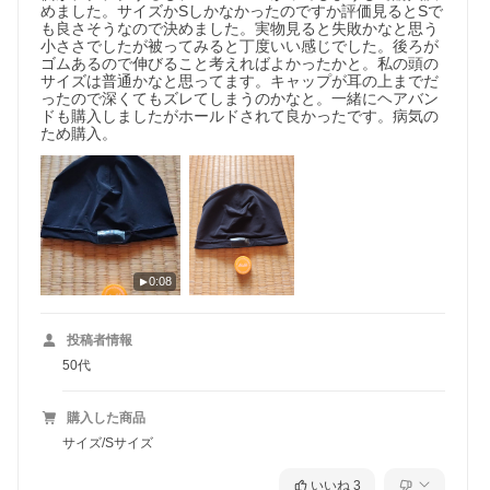
めました。サイズかSしかなかったのですか評価見るとSで
も良さそうなので決めました。実物見ると失敗かなと思う
小ささでしたが被ってみると丁度いい感じでした。後ろが
ゴムあるので伸びること考えればよかったかと。私の頭の
サイズは普通かなと思ってます。キャップが耳の上までだ
ったので深くてもズレてしまうのかなと。一緒にヘアバン
ドも購入しましたがホールドされて良かったです。病気の
ため購入。
0:08
投稿者情報
50代
購入した商品
サイズ/Sサイズ
いいね
3