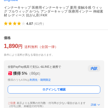
インナーキャップ 医療用インナーキャップ 夏用 接触冷感 ウィッ
グ フルウィッグ かつら アンダーキャップ 医療用インナー 伸縮素
材 レディース 抗がん剤 FKR
4.07
（
61
件
）
価格
1,890
円
送料無料
（
全国一律
）
条件により送料が異なる場合があります。
全額PayPay残高で支払い&LINEと連携で
内訳
獲得
5
%
（
86
pt）
獲得のうち4.5%は
利用先・期間限定
ログインして確認
ご注意
表示よりも実際の付与数・付与率が少ない場合があります
詳細
（付与上限、未確定の付与等）