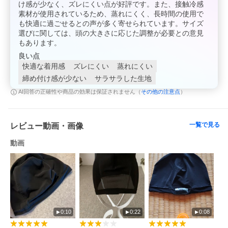
け感が少なく、ズレにくい点が好評です。また、接触冷感
素材が使用されているため、蒸れにくく、長時間の使用で
も快適に過ごせるとの声が多く寄せられています。サイズ
選びに関しては、頭の大きさに応じた調整が必要との意見
もあります。
良い点
快適な着用感
ズレにくい
蒸れにくい
締め付け感が少ない
サラサラした生地
その他の注意点
AI回答の正確性や商品の効果は保証されません（
）
一覧で見る
レビュー動画・画像
動画
0:10
0:22
0:08