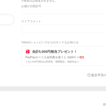
※休業日は発送されません。
お届け日指定可
ストアコメント
Yahoo!ショッピングからのオトクなお知らせ
合計5,000円相当プレゼント！
688
0
PayPayカード入会特典を使うと
円
円
うち2,000円相当は利用先・期間限定。他条件あり
違反申告
8