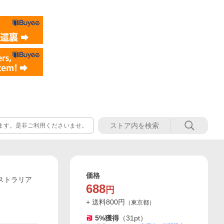
ります。是非ご利用くださいませ。
価格
ーストラリア
688
円
+ 送料
800
円
（
東京都
）
5
%獲得
（
31
pt）