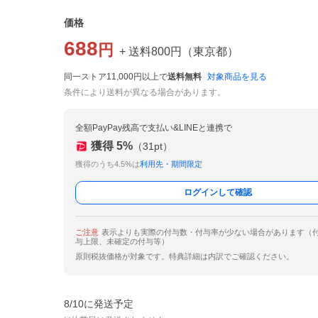
価格
688
円
+ 送料
800
円
（
東京都
）
同一ストア11,000円以上で
送料無料
対象商品を見る
条件により送料が異なる場合があります。
全額PayPay残高で支払い&LINEと連携で
獲得
5
%
（
31
pt）
獲得のうち4.5%は
利用先・期間限定
ログインして確認
ご注意
表示よりも実際の付与数・付与率が少ない場合があります（
与上限、未確定の付与等）
原則税抜価格が対象です。特典詳細は内訳でご確認ください。
8/10に発送予定