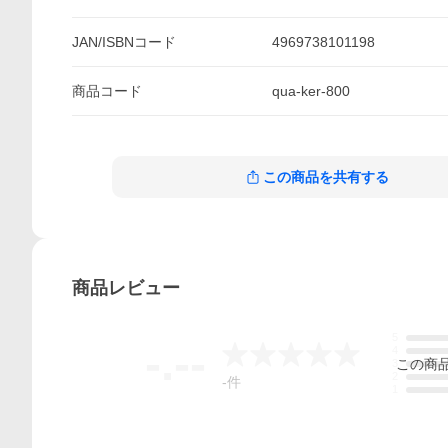
JAN/ISBNコード
4969738101198
商品
コード
qua-ker-800
この商品を共有する
商品
レビュー
5
-.--
4
この
商
3
2
-
件
1