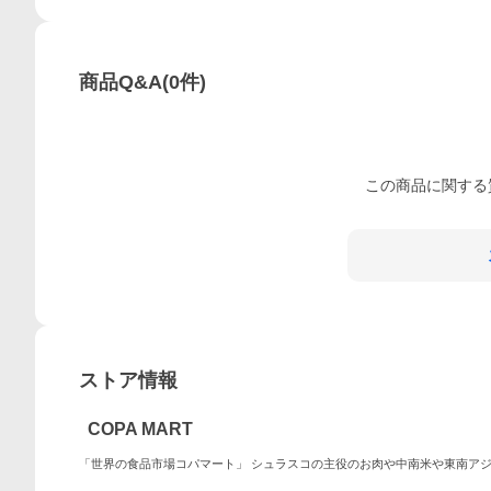
商品Q&A
(
0
件)
この
商品
に関する
ストア情報
COPA MART
「世界の食品市場コパマート」 シュラスコの主役のお肉や中南米や東南ア