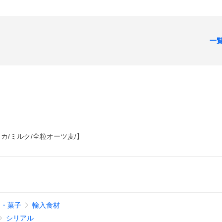
一
カ/ミルク/全粒オーツ麦/】
品・菓子
輸入食材
シリアル