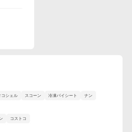
タコシェル
スコーン
冷凍パイシート
ナン
ン
コストコ