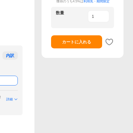
獲得のうち4.5%は
利用先・期間限定
数量
カートに入れる
内訳
付
詳細