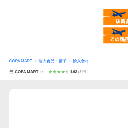
COPA MART
輸入食品・菓子
輸入食材
COPA MART
4.62
（
34
件
）