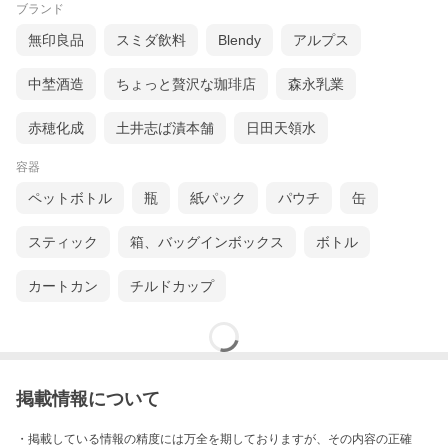
ブランド
無印良品
スミダ飲料
Blendy
アルプス
中埜酒造
ちょっと贅沢な珈琲店
森永乳業
赤穂化成
土井志ば漬本舗
日田天領水
容器
ペットボトル
瓶
紙パック
パウチ
缶
スティック
箱、バッグインボックス
ボトル
カートカン
チルドカップ
掲載情報について
・掲載している情報の精度には万全を期しておりますが、その内容の正確