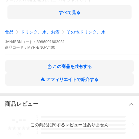
ミール入り/粉末/飲料/バニラ/インドネシア】
すべて見る
食品
ドリンク、水、お酒
その他ドリンク、水
JAN/ISBNコード：
8996001603031
商品
コード：
MYR-ENG-V400
この商品を共有する
アフィリエイトで紹介する
商品レビュー
-.--
5
4
この
商品
に関するレビューはありません
3
2
1
-
件