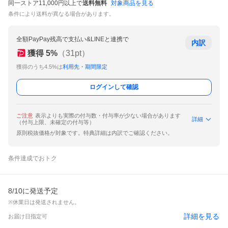
同一ストア11,000円以上で
送料無料
対象商品を見る
条件により送料が異なる場合があります。
全額PayPay残高で支払い&LINEと連携で
内訳
獲得
5
%
（
31
pt）
獲得のうち4.5%は
利用先・期間限定
ログインして確認
ご注意
表示よりも実際の付与数・付与率が少ない場合があります
詳細
（付与上限、未確定の付与等）
原則税抜価格が対象です。特典詳細は内訳でご確認ください。
条件達成でおトク
8/10に発送予定
※休業日は発送されません。
詳細を見る
お届け日指定可