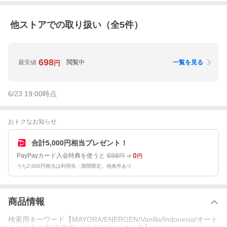
他ストアでの取り扱い（全
5
件）
698
最安値
閲覧中
一覧を見る
円
6/23 19:00
時点
おトクなお知らせ
合計5,000円相当プレゼント！
698
0
PayPayカード入会特典を使うと
円
円
うち2,000円相当は利用先・期間限定。他条件あり
商品情報
検索用キーワード【MAYORA/ENERGEN/Vanilla/Indonesia/オート