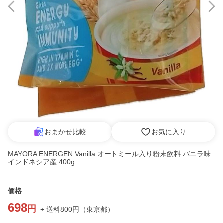
おまかせ比較
お気に入り
MAYORA ENERGEN Vanilla オートミール入り粉末飲料 バニラ味
インドネシア産 400g
価格
698
円
+ 送料
800
円
（
東京都
）