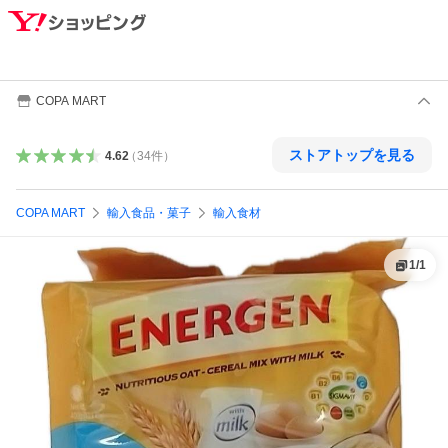
COPA MART
ストアトップを見る
4.62
（
34
件
）
COPA MART
輸入食品・菓子
輸入食材
1
/
1