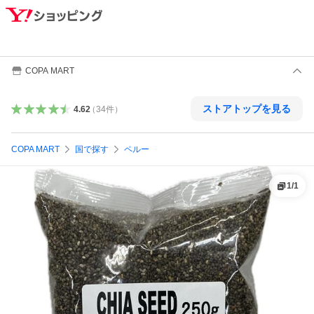
COPA MART
ストアトップを見る
4.62
（
34
件
）
COPA MART
国で探す
ペルー
1
/
1