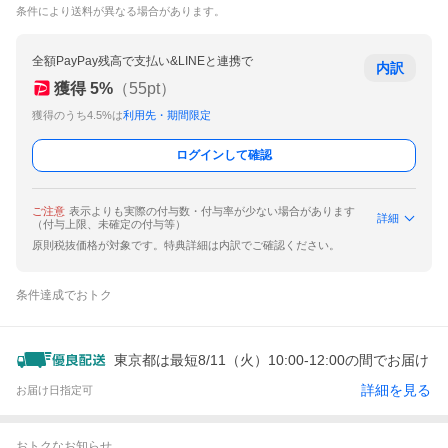
条件により送料が異なる場合があります。
全額PayPay残高で支払い&LINEと連携で
内訳
獲得
5
%
（
55
pt）
獲得のうち4.5%は
利用先・期間限定
ログインして確認
ご注意
表示よりも実際の付与数・付与率が少ない場合があります
詳細
（付与上限、未確定の付与等）
原則税抜価格が対象です。特典詳細は内訳でご確認ください。
条件達成でおトク
東京都は最短8/11（火）10:00-12:00の間でお届け
詳細を見る
お届け日指定可
おトクなお知らせ