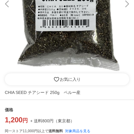
お気に入り
CHIA SEED チアシード 250g ペルー産
価格
1,200
円
+ 送料
800
円
（
東京都
）
同一ストア11,000円以上で
送料無料
対象商品を見る