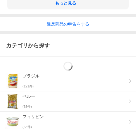
もっと見る
違反
商品の
申告をする
カテゴリから探す
ブラジル
(
121
件)
ペルー
(
63
件)
フィリピン
(
63
件)