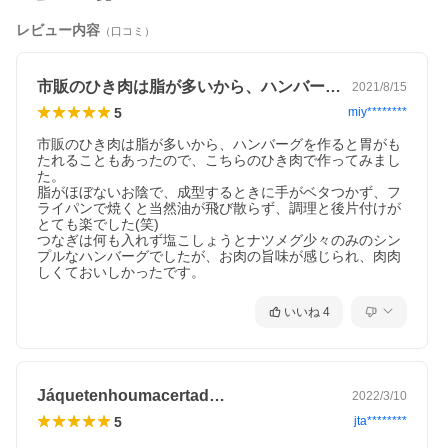
レビュー内容
（口コミ）
市販のひき肉は脂が多いから、ハンバーグ…
2021/8/15
5
miy********
市販のひき肉は脂が多いから、ハンバーグを作ると胃がも
たれることもあったので、こちらのひき肉で作ってみまし
た。

脂がほぼないお陰で、成型するときに手がベタつかず、フ
ライパンで焼くと当然油が飛び散らず、調理と後片付けが
とても楽でした(笑)

つなぎは何も入れず塩こしょうとナツメグ少々のみのシン
プルなハンバーグでしたが、お肉の旨味が感じられ、肉肉
しくておいしかったです。
いいね
4
Jáquetenhoumacertad…
2022/3/10
5
jta********