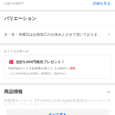
詳細を見る
お届け日指定可
バリエーション
火・水・木曜日はお肉加工のお休みとさせて頂いております。
おトクなお知らせ
合計5,000円相当プレゼント！
3,780
0
PayPayカード入会特典を使うと
円
円
うち2,000円相当は利用先・期間限定。他条件あり
商品情報
検索用キーワード【牛100%ひき肉/1kg/肉/赤身肉/オージービーフ/
激安/旨くて安いお肉/ブラジルストア】
すべて見る