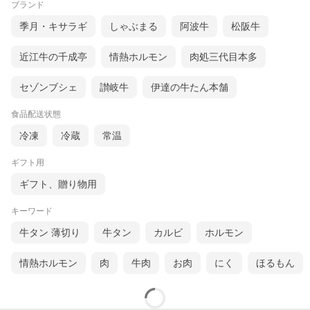
ブランド
季月・キサラギ
しゃぶまる
阿波牛
松阪牛
近江牛の千成亭
情熱ホルモン
肉処三代目本多
セゾンブシェ
讃岐牛
伊達の牛たん本舗
食品配送状態
冷凍
冷蔵
常温
ギフト用
ギフト、贈り物用
キーワード
牛タン 薄切り
牛タン
カルビ
ホルモン
情熱ホルモン
肉
牛肉
お肉
にく
ほるもん