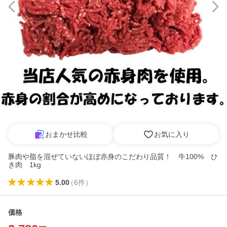
おまかせ比較
お気に入り
豚肉や脂を混ぜていないほぼ赤身のこだわり品質！ 牛100% ひ
き肉 1kg
5.00
（
6
件
）
価格