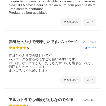
Já que tenho uma certa dificuldade de encontrar carne m
oida 100% bovina aqui na região a um bom preço, está foi 
uma compra acertada!

Produto de boa qualidade!
いいね
0
赤身たっぷりで美味しいですハンバーグを…
2021/4/27
5
rut********
赤身たっぷりで美味しいです

ハンバーグを作るのにすごく使いやすいです。

油っぽくないですから、たくさん食べても飽きないです。

何回もリピートしてます。

またよろしくお願いします
いいね
2
アルカトラでも値段が同じなので冷凍しな…
2021/11/12
5