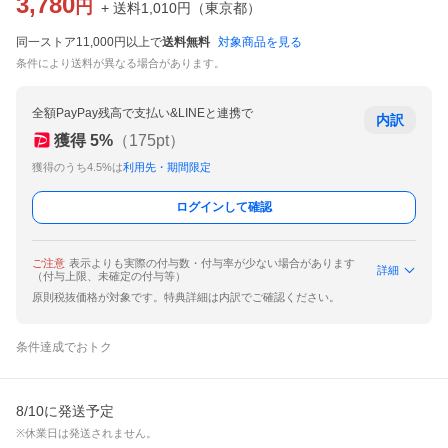
3,780
円
+ 送料
1,010
円
（
東京都
）
同一ストア11,000円以上で
送料無料
対象商品を見る
条件により送料が異なる場合があります。
全額PayPay残高で支払い&LINEと連携で
内訳
獲得
5
%
（
175
pt）
獲得のうち4.5%は
利用先・期間限定
ログインして確認
ご注意
表示よりも実際の付与数・付与率が少ない場合があります
詳細
（付与上限、未確定の付与等）
原則税抜価格が対象です。特典詳細は内訳でご確認ください。
条件達成でおトク
8/10に発送予定
※休業日は発送されません。