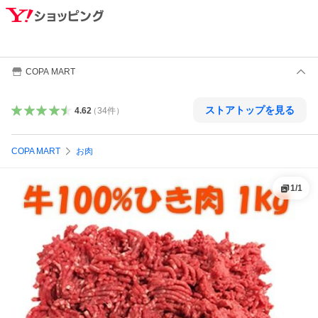
COPA MART
ストアトップを見る
4.62
（
34
件
）
COPA MART
お肉
1
/
1