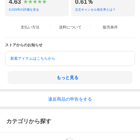
4.63
0.61％
3,020
件の評価を見る
注文キャンセル発生率とは？
支払い方法
送料について
販売条件
ストアからのお知らせ
新着アイテムはこちらから
もっと見る
キーワード:LOUIS VUITTON ルイ ヴィトン 高級 定番 ブランド 鞄
財布 ビジネス フォーマル 上品 通勤 通学 旅行 希少品 メンズ レデ
ィース バック BAG ギフト ファッション アウトレット価格級 セ
ール中 sale 中古 リユース reused
違反
商品の
申告をする
カテゴリから探す