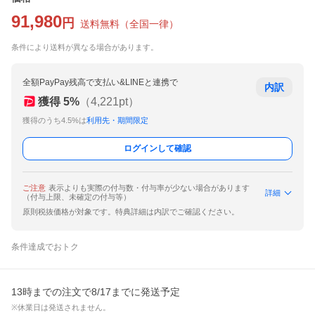
91,980
円
送料無料
（
全国一律
）
条件により送料が異なる場合があります。
全額PayPay残高で支払い&LINEと連携で
内訳
獲得
5
%
（
4,221
pt）
獲得のうち4.5%は
利用先・期間限定
ログインして確認
ご注意
表示よりも実際の付与数・付与率が少ない場合があります
詳細
（付与上限、未確定の付与等）
原則税抜価格が対象です。特典詳細は内訳でご確認ください。
条件達成でおトク
13時までの注文で8/17までに発送予定
※休業日は発送されません。