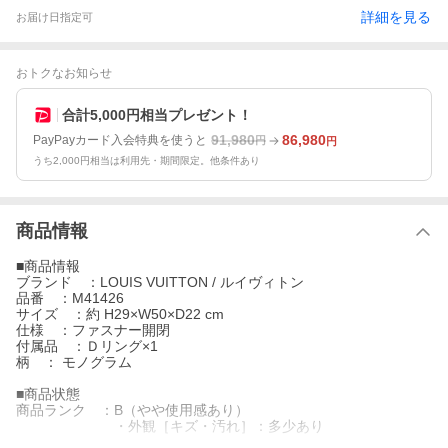
詳細を見る
お届け日指定可
おトクなお知らせ
合計5,000円相当プレゼント！
91,980
86,980
PayPayカード入会特典を使うと
円
円
うち2,000円相当は利用先・期間限定。他条件あり
商品情報
■商品情報
ブランド ：LOUIS VUITTON / ルイヴィトン
品番 ：M41426
サイズ ：約 H29×W50×D22 cm
仕様 ：ファスナー開閉
付属品 ：Ｄリング×1
柄 ： モノグラム
■商品状態
商品ランク ：B（やや使用感あり）
・外観［キズ・汚れ］：多少あり