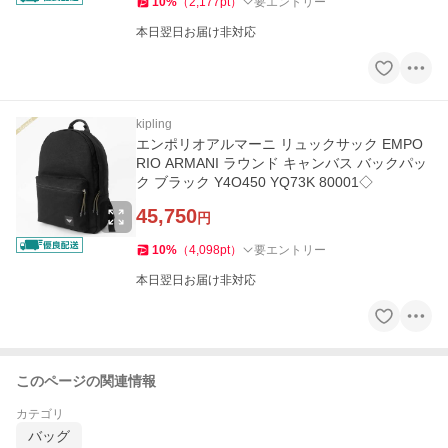
10
%
（
2,177
pt
）
要エントリー
本日翌日お届け非対応
kipling
エンポリオアルマーニ リュックサック EMPO
RIO ARMANI ラウンド キャンバス バックパッ
ク ブラック Y4O450 YQ73K 80001◇
45,750
円
10
%
（
4,098
pt
）
要エントリー
本日翌日お届け非対応
このページの関連情報
カテゴリ
バッグ