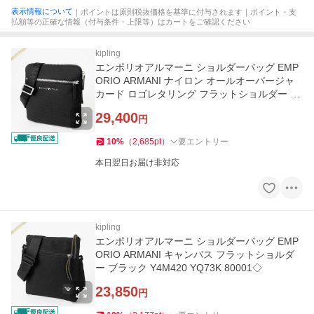
表示情報について
｜ポイントは原則税抜価格を基準に付与されます｜ポイント・支
払額等の正確な情報（付与条件・上限等）はカートをご確認ください
kipling
エンポリオアルマーニ ショルダーバッグ EMP
ORIO ARMANI ナイロン オールオーバージャ
カード ロゴレタリング フラットショルダー ブ
ラック Y4M425 YQ76E 81073◇
29,400
円
10
%
（
2,685
pt
）
要エントリー
本日翌日お届け非対応
kipling
エンポリオアルマーニ ショルダーバッグ EMP
ORIO ARMANI キャンバス フラットショルダ
ー ブラック Y4M420 YQ73K 80001◇
23,850
円