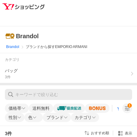
Brandol
Brandol
ブランドから探すEMPORIO ARMANI
カテゴリ
バッグ
3
件
1
価格帯
送料無料
すべての条
性別
色
ブランド
カテゴリ
3
件
おすすめ順
表示