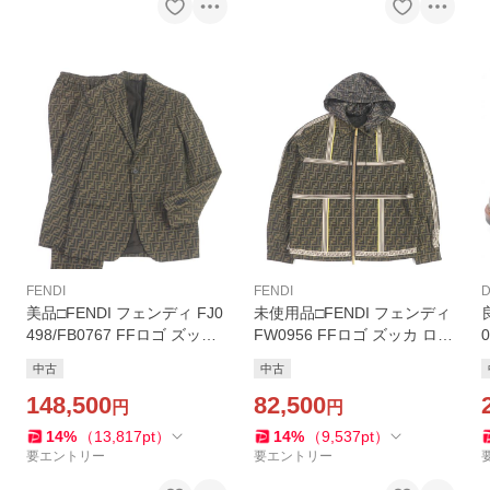
FENDI
FENDI
D
美品□FENDI フェンディ FJ0
未使用品□FENDI フェンディ
498/FB0767 FFロゴ ズッカ
FW0956 FFロゴ ズッカ ロゴ
総柄 シングルスーツ 上下セ
テープ フーデッド マウンテ
中古
中古
ットアップ ブラウン 44 イタ
ンパーカー ブラウン 44 イタ
リア製 正規品 メンズ
148,500
リア製 正規品 メンズ
82,500
円
円
14
%
（
13,817
pt
）
14
%
（
9,537
pt
）
要エントリー
要エントリー