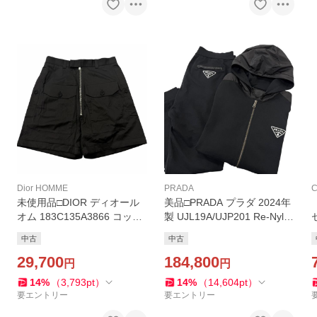
Dior HOMME
PRADA
C
未使用品□DIOR ディオール
美品□PRADA プラダ 2024年
オム 183C135A3866 コット
製 UJL19A/UJP201 Re-Nylo
ン カーゴ ショートパンツ ハ
n トライアングルロゴ パーカ
中古
中古
ーフパンツ ブラック 46 イタ
ー スウェットパンツ セット
リア製 正規品 メンズ
29,700
アップ 黒 XL/L 正規品
184,800
円
円
14
%
（
3,793
pt
）
14
%
（
14,604
pt
）
要エントリー
要エントリー