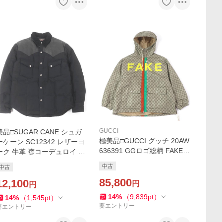
GUCCI
美品□SUGAR CANE シュガ
極美品□GUCCI グッチ 20AW
ーケーン SC12342 レザーヨ
636391 GGロゴ総柄 FAKE N
ーク 牛革 襟コーデュロイ ウ
OTプリント ウェブライン ナ
エスタン ダウンジャケット
中古
中古
イロンジャケット ベージュ 4
ブラック M 正規品 メンズ
8 イタリア製 正規品
85,800
12,100
円
円
14
%
（
9,839
pt
）
14
%
（
1,545
pt
）
要エントリー
要エントリー