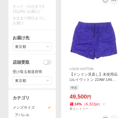
すべて（今注文で2
日以内にお届け）
今注文で明日までに
お届け
お届け先
東京都
店頭受取
LOUIS VUITTON
受け取る都道府県
【ドンドン見直し】未使用品
□ルイヴィトン 22AW 1A5D5
東京都
U 3Dポケットモノグラムボ
中古
ードショーツ スイムパンツ
M 伊製 正規品
49,500
円
カテゴリ
14
%
（
6,322
pt
）
メンズサイズ
要エントリー
アパレル