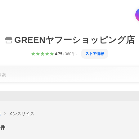
GREENヤフーショッピング店
ストア情報
4.75
（
360
件
）
店
メンズサイズ
2
件