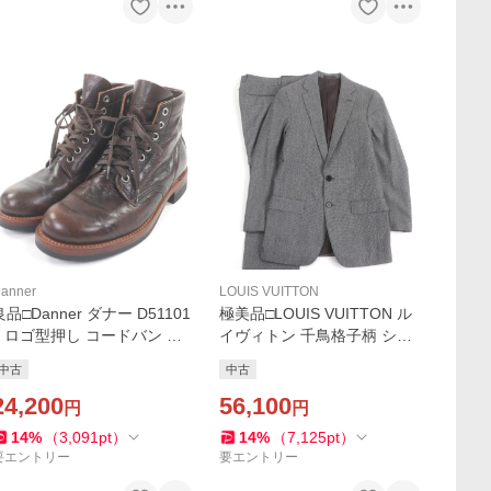
anner
LOUIS VUITTON
良品□Danner ダナー D51101
極美品□LOUIS VUITTON ル
0 ロゴ型押し コードバン レ
イヴィトン 千鳥格子柄 シン
ースアップ アンクルブーツ
グル ツイードウール スーツ
中古
中古
タンカーブーツ レザーブー
セットアップ グレー 46 イタ
ツ ブラウン 7 箱付 メンズ
24,200
リア製 正規品 メンズ
56,100
円
円
14
%
（
3,091
pt
）
14
%
（
7,125
pt
）
要エントリー
要エントリー