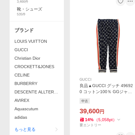
3,466
件
靴・シューズ
535
件
ブランド
LOUIS VUITTON
GUCCI
Christian Dior
CROCKETT&JONES
CELINE
GUCCI
BURBERRY
良品▲GUCCI グッチ 49692
0 コットン100％ GGジャガ
DESCENTE ALLTERR
ード サイドライン ジョギン
AIN
AVIREX
中古
グ パンツ ネイビー マルチ X
Aquascutum
L イタリア製 正規品 メンズ
39,600
円
adidas
14
%
（
5,058
pt
）
要エントリー
もっと見る