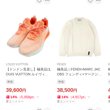
LOUIS VUITTON
FENDI
G
【ドンドン見直し】極美品□L
極美品△FENDI×MARC JAC
OUIS VUITTON ルイヴィト
OBS フェンディ×マークジェ
ン V.N.Rライン LVロゴ ラン
イコブス 2022年製 FZX131
中古
中古
ニングシューズ ローカット
AMBX ウール ロゴ総柄 長袖
スニーカー 6 伊製
39,600
ニット アイボリー 48 正規品
38,500
円
円
14
%
（
5,058
pt
）
14
%
（
4,917
pt
）
要エントリー
要エントリー