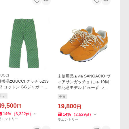
UCCI
未使用品▲via SANGACIO ヴ
極美品□GUCCI グッチ 6239
ィアサンガッチョ にゅ 10周
53 コットン GGジャガード
年記念モデル にゅーず レザ
総柄 ロゴレザーワッペン ボ
ー スニーカー オレンジ 26c
中古
中古
トムス デニムパンツ グリー
m 箱・保存袋付き メンズ
ン 30 イタリア製 正規品
49,500
19,800
円
円
14
%
（
6,322
pt
）
14
%
（
2,529
pt
）
要エントリー
要エントリー