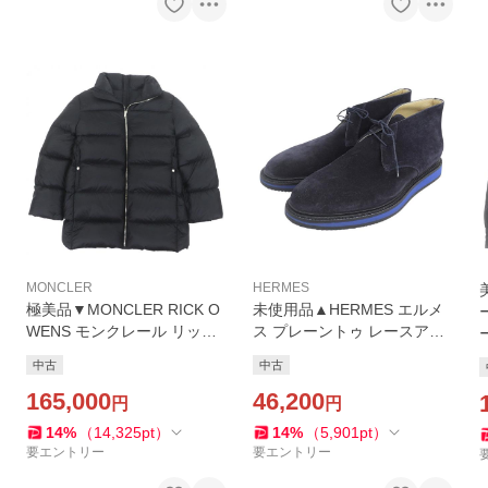
MONCLER
HERMES
極美品▼MONCLER RICK O
未使用品▲HERMES エルメ
WENS モンクレール リック
ス プレーントゥ レースアッ
オウエンス 20AW CYCLOPI
プ スウェードレザー チャッ
中古
中古
NC ロゴワッペン付き WZIP
カ ブーツ ネイビー ブルー 4
UP ダウンコート 3 正規品 メ
165,000
1 イタリア製 メンズ 袋付き
46,200
円
円
ンズ
14
%
（
14,325
pt
）
14
%
（
5,901
pt
）
要エントリー
要エントリー