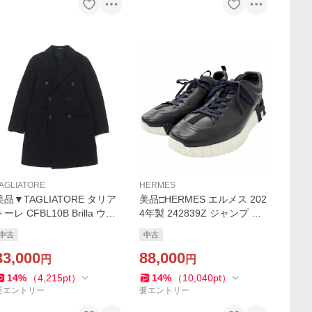
AGLIATORE
HERMES
美品▼TAGLIATORE タリア
美品□HERMES エルメス 202
トーレ CFBL10B Brilla ウー
4年製 242839Z ジャンプ レ
ル アルパカ モヘア シルク ダ
ザー Hロゴデザイン ローカ
中古
中古
ブルチェスターコート ネイ
ットスニーカー ネイビー 42
ビー 44 伊製 正規品 メンズ
33,000
イタリア製 定価185900円
88,000
円
円
14
%
（
4,215
pt
）
14
%
（
10,040
pt
）
要エントリー
要エントリー