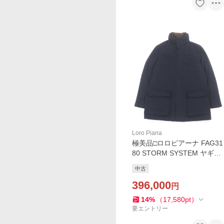
Loro Piana
極美品□ロロピアーナ FAG31
80 STORM SYSTEM ヤギ革
使い ベビーカシミヤ ウィン
中古
ター ボイジャー オーバーコ
ート M イタリア製 正規品
396,000
円
14
%
（
17,580
pt
）
要エントリー