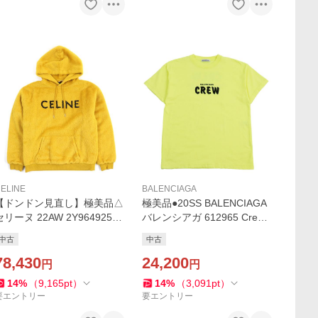
ELINE
BALENCIAGA
【ドンドン見直し】極美品△
極美品●20SS BALENCIAGA
セリーヌ 22AW 2Y964925R
バレンシアガ 612965 Crew T
ファジーウール ルーズフィ
ee プリント入り クルーネッ
中古
中古
ット フーディー スパンコー
ク 半袖Ｔシャツ カットソー
ルロゴ パーカー L 正規品
78,430
イエロー S 正規品 メンズ
24,200
円
円
14
%
（
9,165
pt
）
14
%
（
3,091
pt
）
要エントリー
要エントリー