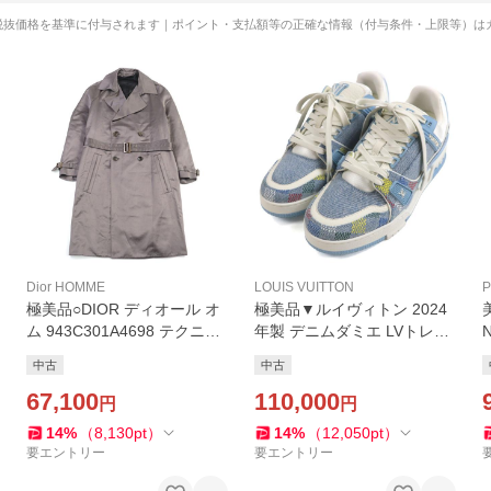
税抜価格を基準に付与されます｜ポイント・支払額等の正確な情報（付与条件・上限等）は
Dior HOMME
LOUIS VUITTON
P
極美品○DIOR ディオール オ
極美品▼ルイヴィトン 2024
ム 943C301A4698 テクニカ
年製 デニムダミエ LVトレー
ルコットン サテン ロゴボタ
ナー レザー使い スニーカー
中古
中古
ン ベルト付き トレンチコー
アイスブルー 6 箱・保存袋付
ト グレー 42 正規品 メンズ
67,100
き イタリア製 メンズ
110,000
円
円
14
%
（
8,130
pt
）
14
%
（
12,050
pt
）
要エントリー
要エントリー