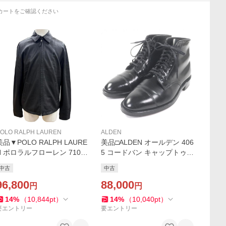
カートをご確認ください
OLO RALPH LAUREN
ALDEN
美品▼POLO RALPH LAURE
美品□ALDEN オールデン 406
N ポロラルフローレン 71067
5 コードバン キャップトゥ
1431001 ロゴ刺繍 ZIPUP ス
ストレートチップ レザー チ
中古
中古
ウィングトップ ラムレザー
ャッカーブーツ ブラック 7
ジャケット ブラック S 正規
96,800
保存袋付き USA製 メンズ
88,000
円
円
品
14
%
（
10,844
pt
）
14
%
（
10,040
pt
）
要エントリー
要エントリー