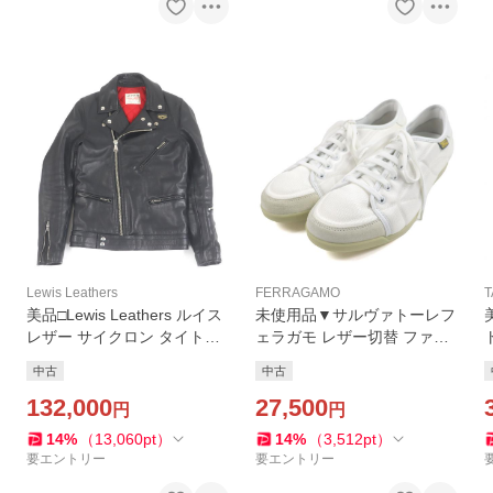
Lewis Leathers
FERRAGAMO
T
美品□Lewis Leathers ルイス
未使用品▼サルヴァトーレフ
レザー サイクロン タイトフ
ェラガモ レザー切替 ファブ
ィット レザー ダブルライダ
リック ロゴ入り ローカット
中古
中古
ースジャケット ブラック 34
スニーカー ホワイト 7 箱・
イングランド製 メンズ
132,000
保存袋付き 伊製 メンズ
27,500
円
円
14
%
（
13,060
pt
）
14
%
（
3,512
pt
）
要エントリー
要エントリー