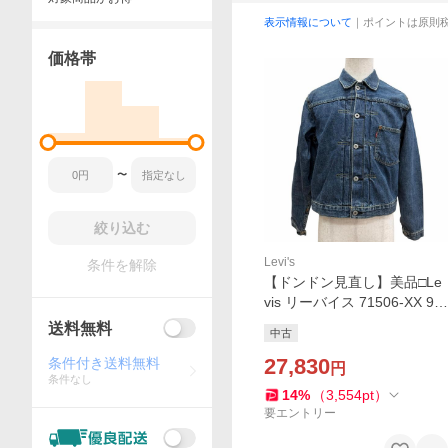
表示情報について
｜ポイントは原則
価格帯
〜
絞り込む
Levi's
条件を解除
【ドンドン見直し】美品□Le
vis リーバイス 71506-XX 90
s 大戦モデル LOT506 BIG E
送料無料
中古
1st ファースト 復刻 デニム
ジャケット ブルー 38
27,830
条件付き送料無料
円
条件なし
14
%
（
3,554
pt
）
要エントリー