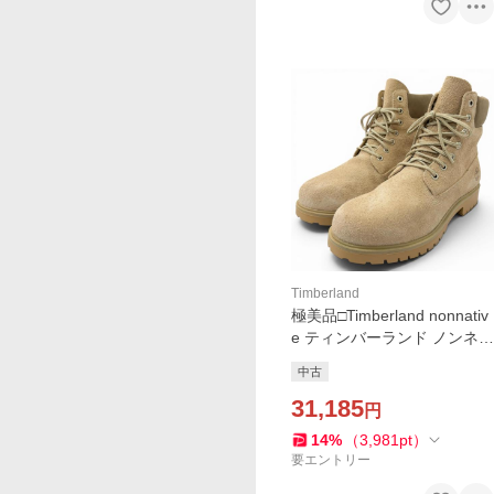
Timberland
極美品□Timberland nonnativ
e ティンバーランド ノンネイ
ティブ 6 IN LACE WATERPR
中古
OOF BOOT スウェードレザ
ー アンクルブーツ ベージュ
31,185
円
14
%
（
3,981
pt
）
要エントリー