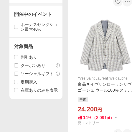
開催中のイベント
ボーナスセレクショ
ン最大40%
対象商品
割引あり
クーポンあり
ソーシャルギフト
Yves Saint Laurent rive gauche
定期購入
良品▼イヴサンローランリヴ
在庫ありのみを表示
ゴーシュ ウール100% ステフ
ァノピラーティ期 ストライ
中古
プ 織柄 ロゴ刺繍 シングルジ
ャケット テーラード 46
24,200
円
14
%
（
3,091
pt
）
要エントリー