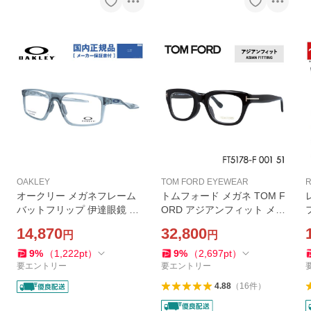
OAKLEY
TOM FORD EYEWEAR
R
オークリー メガネフレーム
トムフォード メガネ TOM F
バットフリップ 伊達眼鏡 レ
ORD アジアンフィット メガ
ギュラーフィット OAKLEY B
ネフレーム 度付き 度あり 伊
14,870
32,800
円
円
AT FLIP OX8183-0256 56 ス
達メガネ ウェリントン メン
クエア ユニセックス メンズ
ズ レディース FT5178F TF5
9
%
（
1,222
pt
）
9
%
（
2,697
pt
）
レディース 国内正規品
178F 001 51 おしゃれ
要エントリー
要エントリー
4.88
（
16
件
）