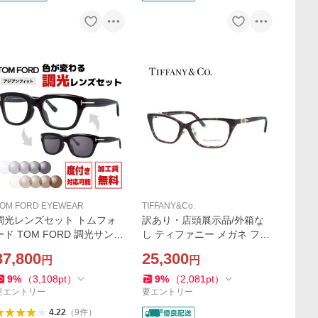
OM FORD EYEWEAR
TIFFANY&Co.
調光レンズセット トムフォ
訳あり・店頭展示品/外箱な
ード TOM FORD 調光サング
し ティファニー メガネ フレ
ラス 度付き対応 TF5178F 0
ーム 伊達メガネ 度付き 調整
37,800
25,300
円
円
01 51サイズ （FT5178F）
可能ノーズパッド Tiffany&C
アジアンフィット ウェリン
o. TF2229F 8015 53 スクエ
9
%
（
3,108
pt
）
9
%
（
2,081
pt
）
トン型 プレゼント ギフト
ア 国内正規品
要エントリー
要エントリー
4.22
（
9
件
）