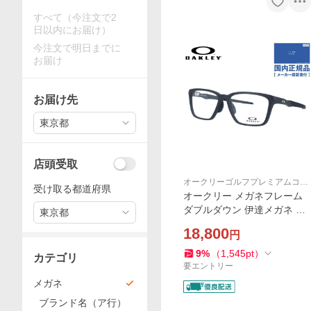
すべて（今注文で2
日以内にお届け）
今注文で明日までに
お届け
お届け先
東京都
店頭受取
オークリーゴルフプレミアムコレ
受け取る都道府県
クション
オークリー メガネフレーム
ダブルダウン 伊達メガネ ア
東京都
ジアンフィット OAKLEY DO
18,800
円
UBLE DOWN OX8188D-01 5
6 スクエア ユニセックス メ
9
%
（
1,545
pt
）
カテゴリ
ンズ レディース 国内正規品
要エントリー
メガネ
ブランド名（ア行）