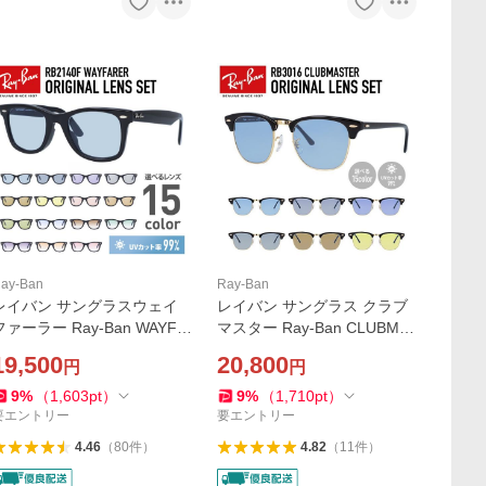
ay-Ban
Ray-Ban
レイバン サングラスウェイ
レイバン サングラス クラブ
ファーラー Ray-Ban WAYFA
マスター Ray-Ban CLUBMA
RER RB2140F 901 52サイ
STER RB3016・RB3016F W
19,500
20,800
円
円
ズ・54サイズ オリジナルレ
0365 49・51・55サイズ オ
ンズカラー ライトカラー 海
リジナルレンズカラー ライ
9
%
（
1,603
pt
）
9
%
（
1,710
pt
）
外正規品 プレゼント ギフト
トカラー 海外正規品 プレゼ
要エントリー
要エントリー
ント
4.46
（
80
件
）
4.82
（
11
件
）