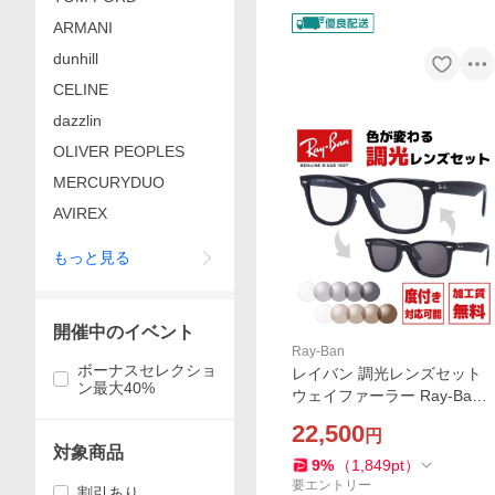
ARMANI
dunhill
CELINE
dazzlin
OLIVER PEOPLES
MERCURYDUO
AVIREX
もっと見る
開催中のイベント
Ray-Ban
ボーナスセレクショ
レイバン 調光レンズセット
ン最大40%
ウェイファーラー Ray-Ban
WAYFARER RB2140F 901 5
22,500
円
2/54 アジアンフィット サン
対象商品
グラス メガネ 度付き対応 伊
9
%
（
1,849
pt
）
達 眼鏡 海外正規品
要エントリー
割引あり