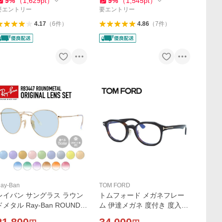
9
%
（
1,629
pt
）
9
%
（
1,545
pt
）
ト Ray-Ban 海外正規品
レゼント ギフト
要エントリー
要エントリー
4.17
（
6
件
）
4.86
（
7
件
）
ay-Ban
TOM FORD
レイバン サングラス ラウン
トムフォード メガネフレー
ドメタル Ray-Ban ROUND
ム 伊達メガネ 度付き 度入り
METAL RB3447 001 50・53
アジアンフィットTOM FOR