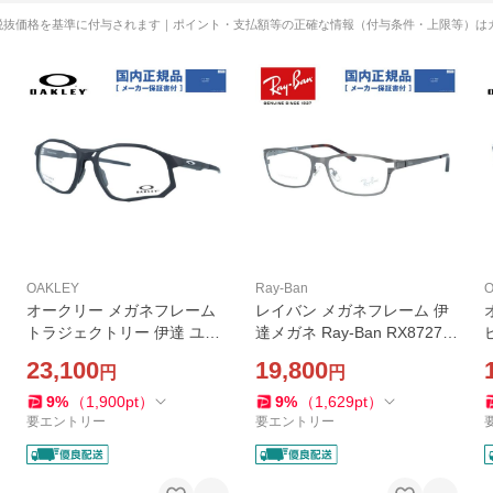
税抜価格を基準に付与されます｜ポイント・支払額等の正確な情報（付与条件・上限等）は
OAKLEY
Ray-Ban
O
オークリー メガネフレーム
レイバン メガネフレーム 伊
トラジェクトリー 伊達 ユニ
達メガネ Ray-Ban RX8727D
バーサルフィット OAKLEY T
1047 54 スクエア べっ甲柄
23,100
19,800
円
円
RAJECTORY OX8171-0159
ユニセックス メンズ レディ
M
59 スポーツ 男女兼用 メンズ
ース 国内正規品
9
%
（
1,900
pt
）
9
%
（
1,629
pt
）
レディース 国内正規品
要エントリー
要エントリー