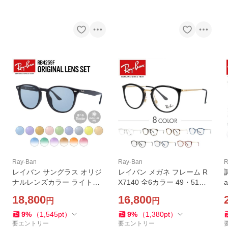
Ray-Ban
Ray-Ban
R
レイバン サングラス オリジ
レイバン メガネ フレーム R
ナルレンズカラー ライトカ
X7140 全6カラー 49・51サ
ラー アジアンフィット Ray-
イズ RayBan ボストン 伊達
18,800
16,800
円
円
Ban RB4259F 601/71 53 国
メガネ 度付き 度あり 海外正
内正規品 UVカット プレゼン
規品 プレゼント ギフト
9
%
（
1,545
pt
）
9
%
（
1,380
pt
）
ト ギフト
要エントリー
要エントリー