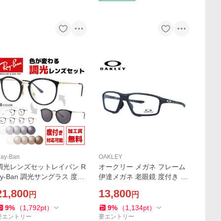
ay-Ban
OAKLEY
調光レンズセットレイバン R
オークリー メガネ フレーム
ay-Ban 調光サングラス 度付
伊達メガネ 老眼鏡 度付き ブ
き対応 RX7140 2000 51サイ
ルーライトカット OAKLEY
21,800
13,800
円
円
ズ ボストン型 海外正規品 プ
クロスリンク ゼロ OX8080-
レゼント ギフト
0758 58 眼鏡 めがね OX808
9
%
（
1,792
pt
）
9
%
（
1,134
pt
）
0-07 海外正規品
要エントリー
要エントリー