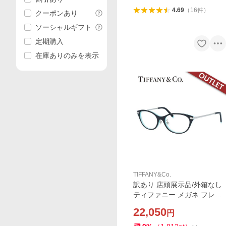
4.69
（
16
件
）
クーポンあり
ソーシャルギフト
定期購入
在庫ありのみを表示
TIFFANY&Co.
訳あり 店頭展示品/外箱なし
ティファニー メガネ フレー
ム 国内正規品 伊達メガネ 老
22,050
円
眼鏡 度付き ブルーライトカ
ット Tiffany & Co. TF2210D