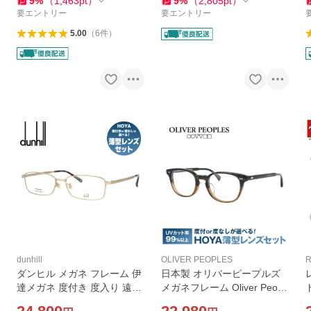
9
%
（
1,463
pt
）
9
%
（
2,805
pt
）
フト
ィース 国内正規品
要エントリー
要エントリー
5.00
（
6
件
）
dunhill
OLIVER PEOPLES
R
ダンヒル メガネ フレーム 伊
日本製 オリバーピープルズ
達メガネ 度付き 度入り 遠近
メガネフレーム Oliver Peopl
両用 アジアンフィット dunhi
es SARVER-LA OV7962 810