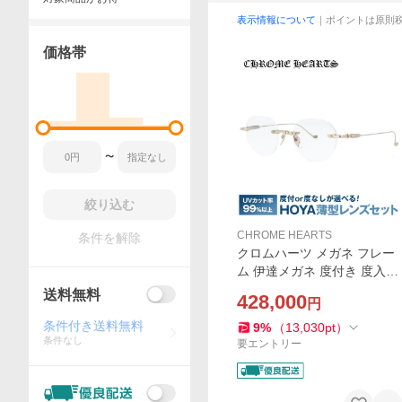
表示情報について
｜ポイントは原則
価格帯
〜
絞り込む
CHROME HEARTS
条件を解除
クロムハーツ メガネ フレー
ム 伊達メガネ 度付き 度入り
老眼鏡 CHROME HEARTS S
送料無料
428,000
円
OFFFFFFFFERS I GP 49 フ
ローラル ツーポイント リム
条件付き送料無料
9
%
（
13,030
pt
）
条件なし
レス メンズ レディース
要エントリー