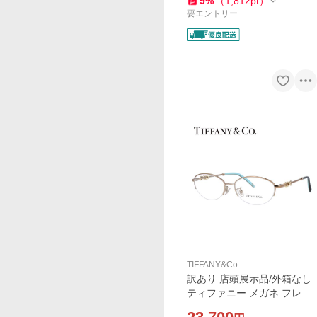
9
%
（
1,812
pt
）
8055 52 眼鏡
要エントリー
TIFFANY&Co.
訳あり 店頭展示品/外箱なし
ティファニー メガネ フレー
ム 国内正規品 伊達 老眼鏡 度