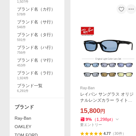
1,507
件
ブランド名（カ行）
578
件
ブランド名（サ行）
546
件
ブランド名（タ行）
591
件
ブランド名（ハ行）
756
件
ブランド名（マ行）
453
件
ブランド名（ラ行）
1,924
件
ブランド一覧
Ray-Ban
6,291
件
レイバン サングラス オリジ
ナルレンズカラー ライトカ
ラー アジアンフィット Ray-
ブランド
15,800
円
Ban RX5017A 2000 52サイ
Ray-Ban
ズ 国内正規品 プレゼント ギ
9
%
（
1,298
pt
）
フト
要エントリー
OAKLEY
4.77
（
30
件
）
TOM FORD