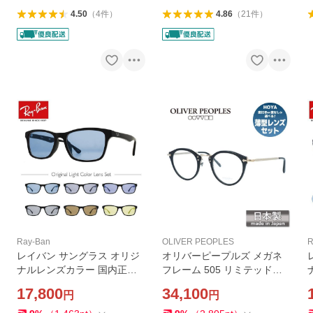
4.50
（
4
件
）
4.86
（
21
件
）
Ray-Ban
OLIVER PEOPLES
R
レイバン サングラス オリジ
オリバーピープルズ メガネ
ナルレンズカラー 国内正規
フレーム 505 リミテッドエ
品 ライトカラー アジアンフ
ディション 雅 伊達メガネ Oli
17,800
34,100
円
円
ィット Ray-Ban RX5279F 2
ver Peoples OV7953 BK 47
R
000 55サイズ プレゼント ギ
ボストン 日本製 メンズ レデ