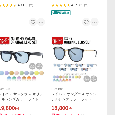
4.33
（
9
件
）
4.57
（
21
件
）
ay-Ban
Ray-Ban
レイバン サングラス オリジ
レイバン サングラス オリジ
ナルレンズカラー ライトカ
ナルレンズカラー ライトカ
ラーニューウェイファーラー
ラー 調整可能ノーズパッド
19,800
18,800
円
円
B2132F 901 52 58 / RB213
Ray-Ban RX7140 全6カラー
2F 901L 55 アジアンフィッ
49・51サイズ 海外正規品 プ