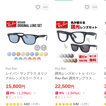
Ray-Ban
Ray-Ban
T
レイバン サングラス オリジ
調光レンズセット レイバン
ナルレンズカラー ライトカ
Ray-Ban 調光サングラス 度
ラー アジアンフィット Ray-
付き対応 ウェイファーラー
15,800
22,500
円
円
Ban RX5345D 2000 53サイ
WAYFARER RB2140F 901S
ズ 国内正規品 プレゼント ギ
52/54サイズ マット アジアン
9
%
（
1,298
pt
）
9
%
（
1,849
pt
）
フト
フィット 国内正規品
要エントリー
要エントリー
4.63
（
24
件
）
4.92
（
13
件
）