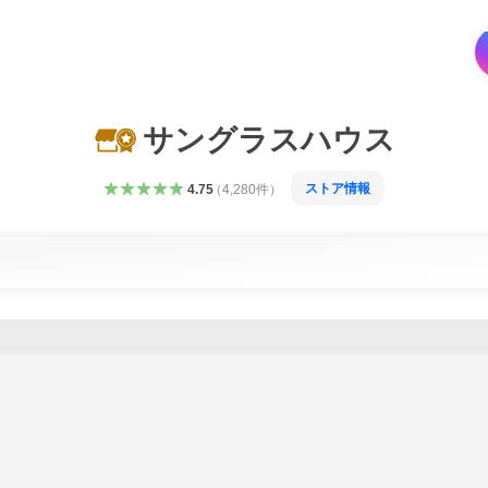
サングラスハウス
ストア情報
4.75
（
4,280
件
）