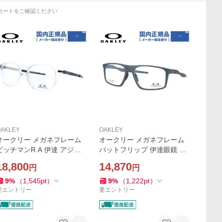
カートをご確認ください
AKLEY
OAKLEY
オークリー メガネフレーム
オークリー メガネフレーム
ピッチマンR A 伊達 アジア
バットフリップ 伊達眼鏡 レ
ンフィット OAKLEY PITCH
ギュラーフィット OAKLEY B
18,800
14,870
円
円
AN R A OX8105F-0352 52
AT FLIP OX8183-0458 58 ス
ボストン ユニセックス メン
クエア ユニセックス メンズ
9
%
（
1,545
pt
）
9
%
（
1,222
pt
）
ズ レディース 国内正規品
レディース 国内正規品
要エントリー
要エントリー