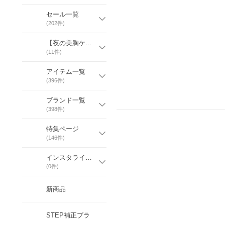
セール一覧
(
202
件)
【夜の美胸ケア】ナイトブラ
(
11
件)
アイテム一覧
(
396
件)
ブランド一覧
(
398
件)
特集ページ
(
146
件)
インスタライブ配信
(
0
件)
新商品
STEP補正ブラ