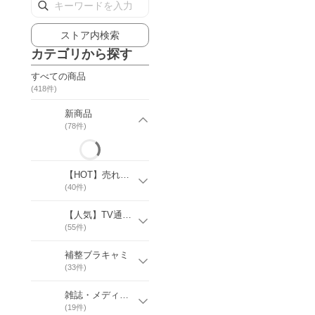
ストア内検索
カテゴリから探す
すべての商品
(
418
件)
新商品
(
78
件)
【HOT】売れ筋アイテム
(
40
件)
【人気】TV通販掲載アイテム
(
55
件)
補整ブラキャミ
(
33
件)
雑誌・メディア掲載アイテム
(
19
件)