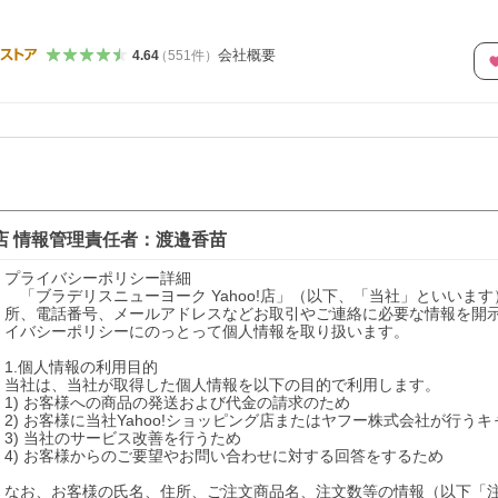
会社概要
4.64
（
551
件
）
店
情報管理責任者：
渡邉香苗
プライバシーポリシー詳細

　「ブラデリスニューヨーク Yahoo!店」（以下、「当社」といい
所、電話番号、メールアドレスなどお取引やご連絡に必要な情報を開
イバシーポリシーにのっとって個人情報を取り扱います。

1.個人情報の利用目的

当社は、当社が取得した個人情報を以下の目的で利用します。

1) お客様への商品の発送および代金の請求のため

2) お客様に当社Yahoo!ショッピング店またはヤフー株式会社が行う
3) 当社のサービス改善を行うため

4) お客様からのご要望やお問い合わせに対する回答をするため

なお、お客様の氏名、住所、ご注文商品名、注文数等の情報（以下「