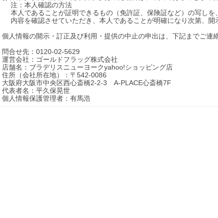
　 注：本人確認の方法

　 本人であることが証明できるもの（免許証、保険証など）の写しを
　 内容を確認させていただき、本人であることが明確になり次第、開示
個人情報の開示・訂正及び利用・提供の中止の申出は、下記までご連絡
問合せ先：0120-02-5629

運営会社：ゴールドフラッグ株式会社

店舗名：ブラデリスニューヨークyahoo!ショッピング店

住所（会社所在地）：〒542-0086

大阪府大阪市中央区西心斎橋2-2-3　A-PLACE心斎橋7F

代表者名：平久保晃世
