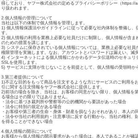
得しており、ヤフー株式会社の定めるプライバシーポリシー（https://about.yahoo.
り扱われます。

2.個人情報の管理について

当社は以下の体制で個人情報を管理します。

1) 個人情報保護法やガイドラインに従って必要な社内体制を整備し
す。

2) 個人情報の利用を業務上必要な社員だけに制限し、個人情報が含
のための措置を講じます。

3) システムに保存されている個人情報については、業務上必要な社
権限管理を実施します。なお、アカウントとパスワードは漏えい、滅失
4) インターネットによる個人情報にかかわるデータ伝送時のセキュ
SSLを使用します。

5) サービスに支障が生じないことを前提として、個人情報の受領時か
3.第三者提供について

1)不正な目的をもって商品を注文するような方にサービスのご利用を
引に関する注文情報をヤフー株式会社に提供します。

2)前項の場合を除き、当社は、お客様の同意がない限り、個人情報を
る場合はその限りではありません。

・法令に基づき裁判所や警察等の公的機関から要請があった場合

・法令に特別の規定がある場合

・お客様や第三者の生命・身体・財産を損なうおそれがあり、本人の同
・法令や当社の利用規約・注意事項に反する行動から、当社の権利、
を得ることができない場合

4.個人情報の開示について

お客様から個人情報の開示要求があった場合は、本人であることが確認