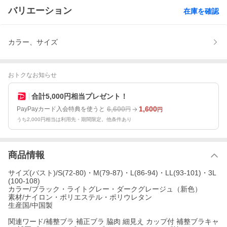
バリエーション
在庫を確認
カラー、サイズ
おトクなお知らせ
合計5,000円相当プレゼント！
6,600
1,600
PayPayカード入会特典を使うと
円
円
うち2,000円相当は利用先・期間限定。他条件あり
商品情報
サイズ(バスト)/S(72-80)・M(79-87)・L(86-94)・LL(93-101)・3L
(100-108)
カラー/ブラック・ライトグレー・ダークグレージュ（新色）
素材/ナイロン・ポリエステル・ポリウレタン
生産国/中国製
関連ワード/補整ブラ 補正ブラ 脇肉 細見え カップ付 補整ブラキャ