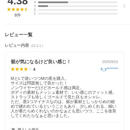
4.38
4
3
2
1
8
件
レビュー一覧
レビュー内容
（口コミ）
裾が気になるけど良い感じ！
2025/9/10
4
k_y********
MとLで迷いつつMの黒を購入。

サイズは問題無しで良かった！

ノンワイヤーだけどホールド感は満足。

ボディの素材もメッシュ素材で、いい感じのフィット感。
ストラップも珍しくゴールドで見た目もオシャレ。

ただ、星1つマイナスなのは、裾が素材としっかりめの細
めで縫われているということもあり、少しめくれる。細い
人が着たらめくれないのかなぁとも思いつつ、ここを改良
してくれたらなぁと思いました。
購入した商品