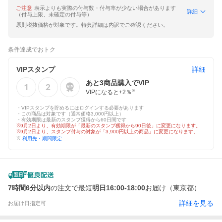
ご注意
表示よりも実際の付与数・付与率が少ない場合があります
詳細
（付与上限、未確定の付与等）
原則税抜価格が対象です。特典詳細は内訳でご確認ください。
条件達成でおトク
VIPスタンプ
詳細
あと
3
商品購入でVIP
VIPになると+
2
％
※
・VIPスタンプを貯めるにはログインする必要があります
・この商品は対象です（通常価格3,000円以上）
・有効期限は最新のスタンプ獲得から60日間です
※9月2日より、有効期限が「最新のスタンプ獲得から90日後」に変更になります。
※9月2日より、スタンプ付与の対象が「3,900円以上の商品」に変更になります。
※
利用先・期間限定
7時間6分以内
の注文で最短
明日16:00-18:00
お届け（東京都）
詳細を見る
お届け日指定可