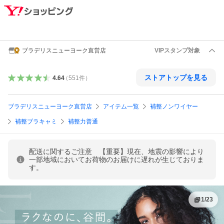
ブラデリスニューヨーク直営店
VIPスタンプ対象
ストアトップを見る
4.64
（
551
件
）
ブラデリスニューヨーク直営店
アイテム一覧
補整ノンワイヤー
補整ブラキャミ
補整力普通
配送に関するご注意 【重要】現在、地震の影響により
一部地域においてお荷物のお届けに遅れが生じておりま
す。
1
/
23