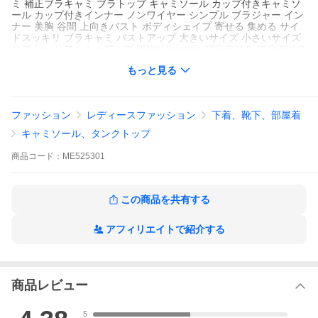
ミ 補正ブラキャミ ブラトップ キャミソール カップ付きキャミソ
ール カップ付きインナー ノンワイヤー シンプル ブラジャー イン
ナー 美胸 谷間 上向きバスト ボディシェイプ 寄せる 集める サイ
ドスッキリ ブラキャミ バストアップ 大きいサイズ 小さいサイズ
リフミー リフトミーアップ BRNY bradelis ブラデリス ブラデリス
ミー ハグミー おすすめ 脇高 SNS インスタ 春 夏 秋 冬 2025 プレ
もっと見る
ゼント ギフト 母 祖母 友達 彼女 誕生日 花以外 実用的 女性 10代
20代 30代 40代 50代 60代 70代 80代 高齢者 お祝い お返し おし
ゃれ 人気 おすすめ ランキング ポイント利用 爆買
ファッション
レディースファッション
下着、靴下、部屋着
キャミソール、タンクトップ
商品
コード：
ME525301
この商品を共有する
アフィリエイトで紹介する
商品レビュー
5