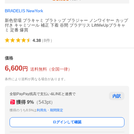
BRADELIS NewYork
新色登場 ブラキャミ ブラトップ ブラジャー ノンワイヤー カップ
付き キャミソール 補正 下着 谷間 ブラデリス LiftMeUpブラキャ
ミ 定番 爆買
4.38
（
8
件
）
価格
6,600
円
送料無料
（
全国一律
）
条件により送料が異なる場合があります。
全額PayPay残高で支払い&LINEと連携で
内訳
獲得
9
%
（
543
pt）
獲得のうち8.5%は
利用先・期間限定
ログインして確認