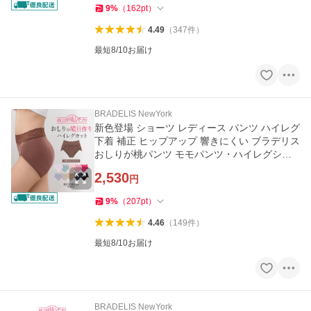
9
%
（
162
pt
）
4.49
（
347
件
）
最短8/10お届け
BRADELIS NewYork
新色登場 ショーツ レディース パンツ ハイレグ
下着 補正 ヒップアップ 響きにくい ブラデリス
おしりが桃パンツ モモパンツ・ハイレグショ
ーツ#303 定番 爆買
2,530
円
9
%
（
207
pt
）
4.46
（
149
件
）
最短8/10お届け
BRADELIS NewYork