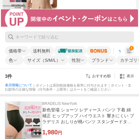
1
価格帯
送料無料
すべての条
色
サイズ（S/M/L）
性別
ブランド
カテゴリ
3
件
おすすめ順
表示
表示情報について
｜ポイントは原則税抜価格を基準に付与されます｜ポイント・支
払額等の正確な情報（付与条件・上限等）はカートをご確認ください
BRADELIS NewYork
新色登場 ショーツ レディース パンツ 下着 綿
補正 ヒップアップ ハイウエスト 響きにくい ブ
ラデリス おしりが桃パンツ スタンダードタイ
プ #301 定番 爆買
1,980
円