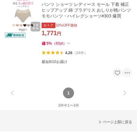
パンツ ショーツ レディース セール 下着 補正
ヒップアップ 綿 ブラデリス おしりが桃パンツ
モモパンツ・ハイレグショーツ#303 爆買
おトク
30
%OFF価格
1,771
円
5
%
（
80
pt
）
4.26
（
34
件
）
最短8/10お届け
1
3
件中
1
〜
3
件
ページ上部に戻る