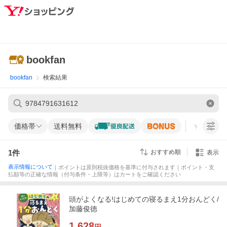
bookfan
bookfan
検索結果
価格帯
送料無料
すべての条
1
件
おすすめ順
表示
表示情報について
｜ポイントは原則税抜価格を基準に付与されます｜ポイント・支
払額等の正確な情報（付与条件・上限等）はカートをご確認ください
頭がよくなる!はじめての寝るまえ1分おんどく/
加藤俊徳
1,628