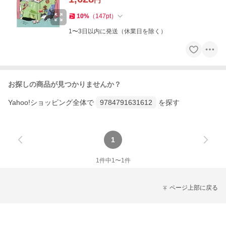
円
10
%
（
147
pt
）
1〜3日以内に発送（休業日を除く）
お探しの商品が見つかりませんか？
Yahoo!ショッピング全体で
9784791631612
を探す
1
1
件中
1
〜
1
件
ページ上部に戻る