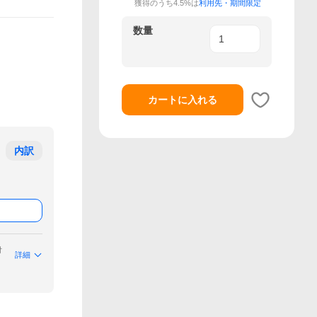
獲得のうち4.5%は
利用先・期間限定
数量
カートに入れる
内訳
付
詳細