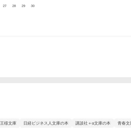
27
28
29
30
 王様文庫
日経ビジネス人文庫の本
講談社＋α文庫の本
青春文