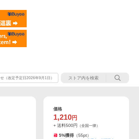
（改定予定日2026年9月1日）
価格
1,210
円
+ 送料
500
円
（
全国一律
）
5
%獲得
（
55
pt）