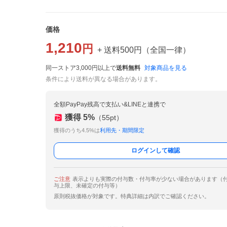
価格
1,210
円
+ 送料
500
円
（
全国一律
）
同一ストア3,000円以上で
送料無料
対象商品を見る
条件により送料が異なる場合があります。
全額PayPay残高で支払い&LINEと連携で
獲得
5
%
（
55
pt）
獲得のうち4.5%は
利用先・期間限定
ログインして確認
ご注意
表示よりも実際の付与数・付与率が少ない場合があります（
与上限、未確定の付与等）
原則税抜価格が対象です。特典詳細は内訳でご確認ください。