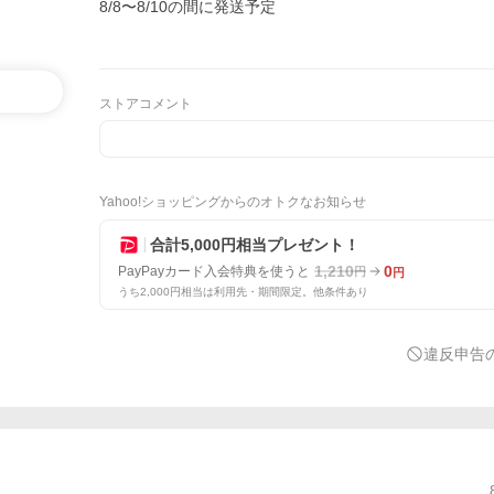
8/8〜8/10の間に発送予定
ストアコメント
Yahoo!ショッピングからのオトクなお知らせ
合計5,000円相当プレゼント！
1,210
0
PayPayカード入会特典を使うと
円
円
うち2,000円相当は利用先・期間限定。他条件あり
違反申告