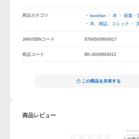
商品
カテゴリ
bookfan
本
新書・
本、雑誌、コミック
JAN/ISBNコード
9784569904917
商品
コード
BK-4569904912
この商品を共有する
商品
レビュー
5
-.--
4
この
商
3