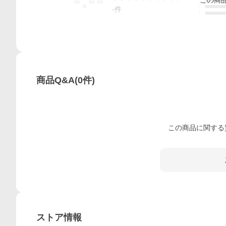
2
-
件
1
商品Q&A
(
0
件)
この
商品
に関する
ストア情報