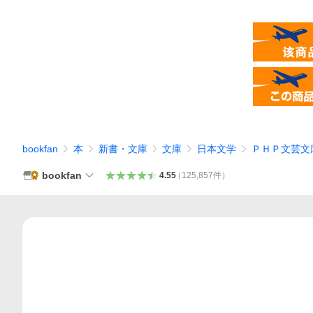
bookfan
本
新書・文庫
文庫
日本文学
ＰＨＰ文芸文
bookfan
4.55
（
125,857
件
）