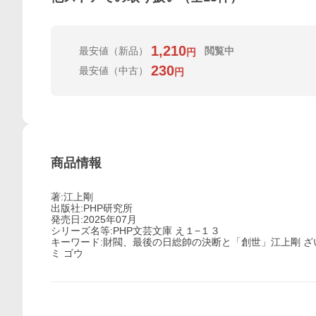
1,210
最安値
（新品）
閲覧中
円
230
最安値
（中古）
円
商品情報
著:江上剛
出版社:PHP研究所
発売日:2025年07月
シリーズ名等:PHP文芸文庫 え１−１３
キーワード:財閥、最後の日総帥の決断と「創世」江上剛 ざ
ミ ゴウ