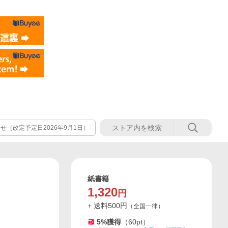
（改定予定日2026年9月1日）
紙書籍
1,320
円
+ 送料
500
円
（
全国一律
）
5
%獲得
（
60
pt）