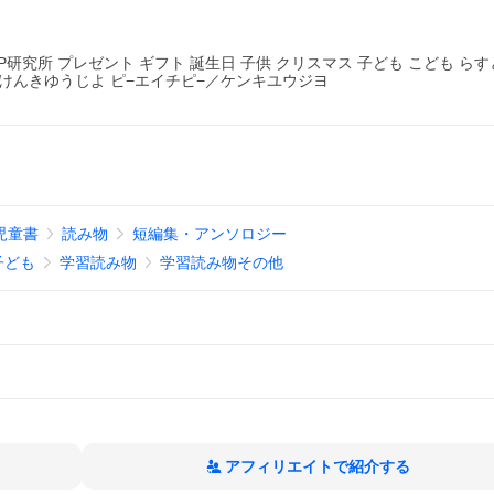
研究所 プレゼント ギフト 誕生日 子供 クリスマス 子ども こども ら
けんきゆうじよ ピ−エイチピ−／ケンキユウジヨ
児童書
読み物
短編集・アンソロジー
子ども
学習読み物
学習読み物その他
アフィリエイトで紹介する