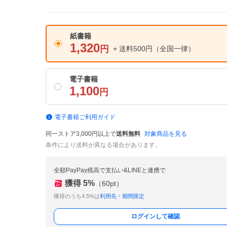
紙書籍
1,320
円
+ 送料500円
（全国一律）
電子書籍
1,100
円
電子書籍ご利用ガイド
同一ストア3,000円以上で
送料無料
対象商品を見る
条件により送料が異なる場合があります。
全額PayPay残高で支払い&LINEと連携で
獲得
5
%
（
60
pt）
獲得のうち4.5%は
利用先・期間限定
ログインして確認