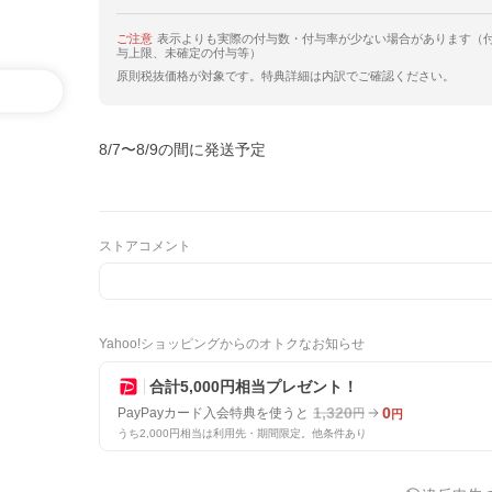
ご注意
表示よりも実際の付与数・付与率が少ない場合があります（
与上限、未確定の付与等）
原則税抜価格が対象です。特典詳細は内訳でご確認ください。
8/7〜8/9の間に発送予定
ストアコメント
Yahoo!ショッピングからのオトクなお知らせ
合計5,000円相当プレゼント！
1,320
0
PayPayカード入会特典を使うと
円
円
うち2,000円相当は利用先・期間限定。他条件あり