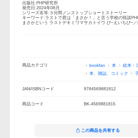
出版社:PHP研究所
発売日:2024年08月
シリーズ名等:３分間ノンストップショートストーリー
キーワード:ラストで君は「まさか！」と言う学校の怪談PHP
まさかという ラストデキミワマサカトイウ ぴ−えいちぴ−／
商品
カテゴリ
bookfan
本
絵本・
本、雑誌、コミック
JAN/ISBNコード
9784569881812
商品
コード
BK-4569881815
この商品を共有する