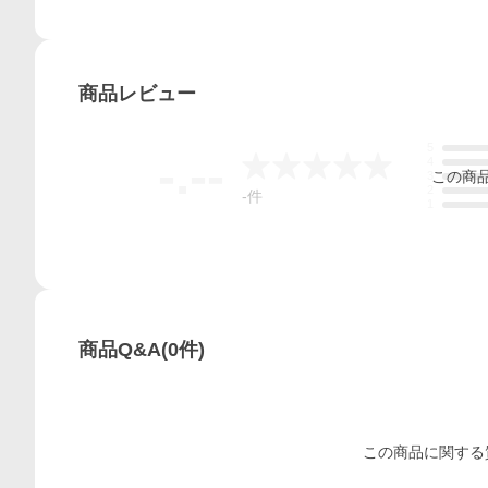
商品
レビュー
5
-.--
4
この
商
3
2
-
件
1
商品Q&A
(
0
件)
この
商品
に関する