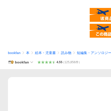
bookfan
本
絵本・児童書
読み物
短編集・アンソロジ
bookfan
4.55
（
125,856
件
）