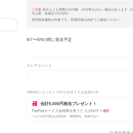
ご注意
表示よりも実際の付与数・付与率が少ない場合があります（
与上限、未確定の付与等）
原則税抜価格が対象です。特典詳細は内訳でご確認ください。
8/7〜8/9の間に発送予定
ストアコメント
Yahoo!ショッピングからのオトクなお知らせ
合計5,000円相当プレゼント！
1,100
0
PayPayカード入会特典を使うと
円
円
うち2,000円相当は利用先・期間限定。他条件あり