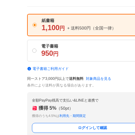
紙書籍
1,100
円
+ 送料500円
（全国一律）
電子書籍
950
円
電子書籍ご利用ガイド
同一ストア3,000円以上で
送料無料
対象商品を見る
条件により送料が異なる場合があります。
全額PayPay残高で支払い&LINEと連携で
獲得
5
%
（
50
pt）
獲得のうち4.5%は
利用先・期間限定
ログインして確認