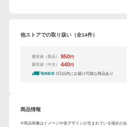
他ストアでの取り扱い（全
14
件）
950
最安値
（新品）
円
440
最安値
（中古）
円
2日以内にお届け可能な商品あり
商品情報
※商品画像はイメージや仮デザインが含まれている場合が