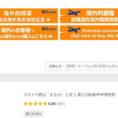
ー
お知らせ：
【重要】ガイドなど表記変更のお知らせ
ラストで君は「まさか!」と言う 君との約束/PHP研究所
5.00
（
3
件
）
残りわずか