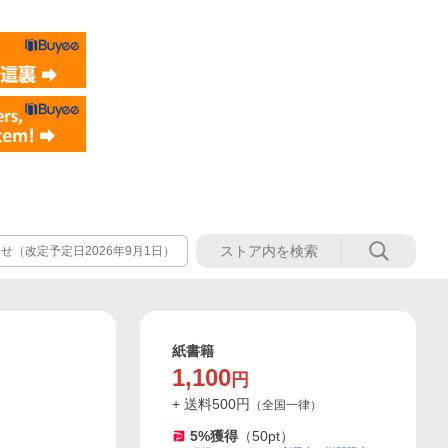
（改定予定日2026年9月1日）
紙書籍
1,100
円
+ 送料
500
円
（
全国一律
）
5
%獲得
（
50
pt）