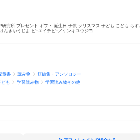
研究所 プレゼント ギフト 誕生日 子供 クリスマス 子ども こども ら
けんきゆうじよ ピ−エイチピ−／ケンキユウジヨ
児童書
読み物
短編集・アンソロジー
子ども
学習読み物
学習読み物その他