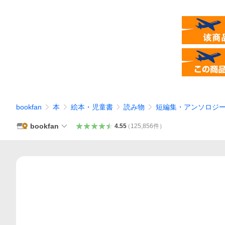
bookfan
本
絵本・児童書
読み物
短編集・アンソロジ
bookfan
4.55
（
125,856
件
）