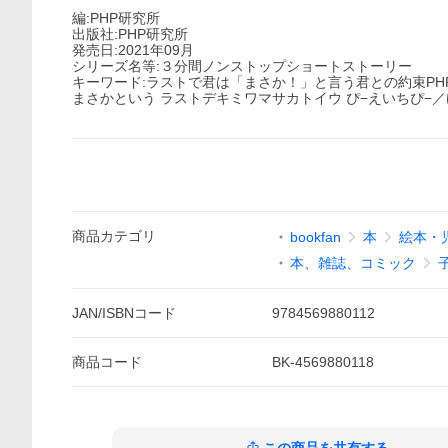
編:PHP研究所
出版社:PHP研究所
発売日:2021年09月
シリーズ名等:３分間ノンストップショートストーリー
キーワード:ラストで君は「まさか！」と言う君との約束PHP
まさかという ラストデキミワマサカトイウ ぴ−えいちぴ−／
商品
カテゴリ
bookfan
本
絵本・
本、雑誌、コミック
JAN/ISBNコード
9784569880112
商品
コード
BK-4569880118