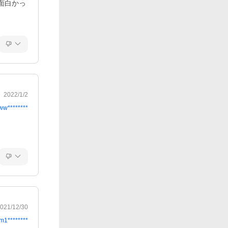
面白かっ
2022/1/2
ww********
021/12/30
m1********