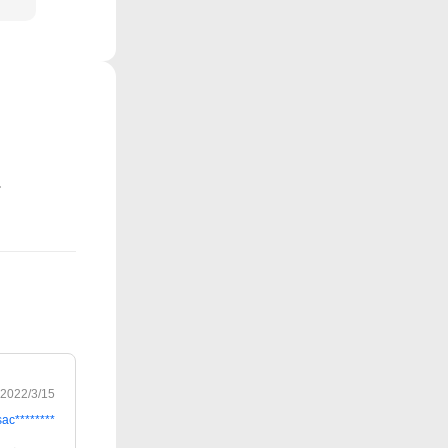
2022/3/15
sac********